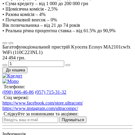
• Сума кредиту – від 1 000 до 200 000 грн
• Щомісячна комісія - 2,5%
• Разова комісія – 4%
• Початковий внесок – 0%
Вік позичальника – від 21 до 74 років
• Реальна річна процентна ставка – від 61.5% до 90,9%
Багатофункціональний пристрій Kyocera Ecosys MA2101cwfx
WiFi (110C223NL1)
24 494 грн.
До кошика
Телефони:
(098) 866-46-86
(057) 715-31-32
Соц мережі:
https://www.facebook.com/store.ultracom/
https://www.instagram.com/ultracompc/
Слідкуйте за новинками та акціями:
Підпишіться
Інформація