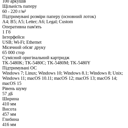
100 аркушів
Щільність паперу
60 - 220 г/м²
Підтримувані розміри паперу (основний лоток)
A4; B5; A5; Letter; A6; Legal; Custom
Оперативна пам'ять
1 Гб
Інтерфейси
USB; Wi-Fi; Ethernet
Місячний обсяг друку
65 000 стор
Сумісний оригінальний картридж
TK-5480K; TK-5480C; TK-5480M; TK-5480Y
Підтримувані ОС
Windows 7; Linux; Windows 10; Windows 8.1; Windows 8; Unix;
Windows 11; macOS 10.11; macOS 12; macOS 13; macOS 14;
macOS 15
Рівень шуму
57 дБ
Ширина
410 мм
Висота
457 мм
Глибина
416 мм