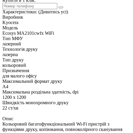
Купити в 1 клік:
Характеристики:
(Дивитись усі)
Виробник
Kyocera
Модель
Ecosys MA2101cwfx WiFi
Тип МФУ
лазерний
Технологія друку
лазерна
Тип друку
кольоровий
Призначення
для малого офісу
Максимальний формат друку
A4
Максимальна роздільна здатність, dpi
1200 х 1200
Швидкість монохромного друку
22 ст/хв
Опис
Кольоровий багатофункціональний Wi-Fi пристрій з
функціями друку, копіювання, повноколірного сканування