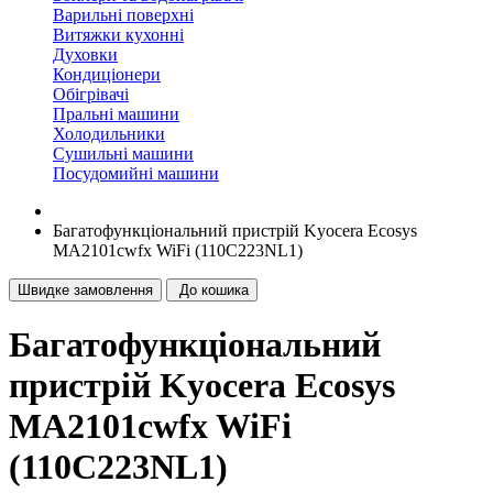
Варильні поверхні
Витяжки кухонні
Духовки
Кондиціонери
Обігрівачі
Пральні машини
Холодильники
Сушильні машини
Посудомийні машини
Багатофункціональний пристрій Kyocera Ecosys
MA2101cwfx WiFi (110C223NL1)
Швидке замовлення
До кошика
Багатофункціональний
пристрій Kyocera Ecosys
MA2101cwfx WiFi
(110C223NL1)