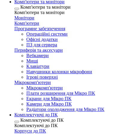
Комп'ютери та монітори
Комп'ютери та монітори
Комп'ютери та монітори
Монітори
Комп'ютери
Програмне забезпечення
Операційні системи
Офісні додатки
ПЗ для сервера
Периферія та аксесуари
Вебкамери
Миші
Клавіатури
Навушники колонки мікрофони
Ігрові поверхні
Мікрокомп'ютери
Мікрокомп'ютери
Плати розширення для Мікро ПК
Екрани для Мікро ПК
Камери для Мікро ПК
Радіатори охолодження для Мікро ПК
Комплектуючі до ПК
Комплектуючі до ПК
Комплектуючі до ПК
Корпуси до ПК