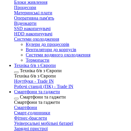
Блоки живлення
Процесори
Материнські плати
Оперативна пам'ять
Відеокарти
SSD накопичувачі
HDD накопичувачі
Системи охолодження
Кулери до процесорів
Вентилятори до корпусів
Системи водяного охолодження
Термопасти
Техніка б/в з Європи
Техніка б/в з Європи
Техніка б/в з Європи
Ноутбуки - Trade IN
Робочі станції (ПК) - Trade IN
Смартфони та гаджети
Смартфони та гаджети
Смартфони та гаджети
Смартфони
Смарт-годинники
Фітнес-браслети
Універсальні мобільні батареї
Зарядні пристрої