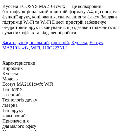
Kyocera ECOSYS MA2101cwfx — це кольоровий
багатофункціональний пристрій формату A4, що поєднує
функції друку, копіювання, сканування та факсу. Завдяки
підтримці Wi-Fi та Wi-Fi Direct, пристрій забезпечує
бездротовий друк і сканування, що ідеально підходить для
сучасних офісів та віддаленої роботи.
Багатофункціональний
,
пристрій
,
Kyocera
,
Ecosys
,
MA2101cwfx
,
WiFi
,
110C223NL1
Характеристики
Виробник
Kyocera
Модель
Ecosys MA2101cwfx WiFi
Тип МФУ
лазерний
Технологія друку
лазерна
Тип друку
кольоровий
Призначення
для малого офісу