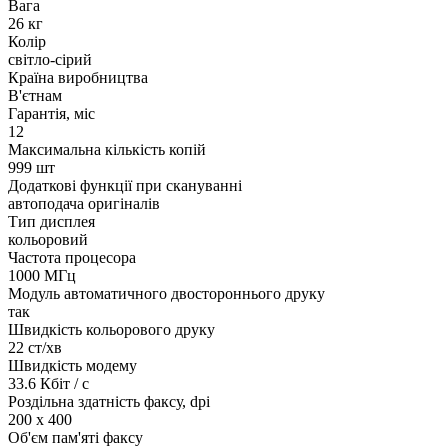
Вага
26 кг
Колір
світло-сірий
Країна виробництва
В'єтнам
Гарантія, міс
12
Максимальна кількість копій
999 шт
Додаткові функції при скануванні
автоподача оригіналів
Тип дисплея
кольоровий
Частота процесора
1000 МГц
Модуль автоматичного двостороннього друку
так
Швидкість кольорового друку
22 ст/хв
Швидкість модему
33.6 Кбіт / с
Роздільна здатність факсу, dpi
200 x 400
Об'єм пам'яті факсу