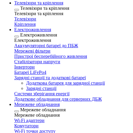
Телевізори та кріплення
Телевізори та кріплення
Телевізори та кріплення
Телевізори
Кріплення
Електроживлення
Електроживлення
Електроживлення
Аккумуляторні батареї до ПБЖ
Мережеві фільтри
Пристрої бесперебійного живлення
Стабілізатори напруги
Інвертори
Батареї LiFePo4
Зарядні станції та додаткові батареї
Додаткова батарея для зарядної станції
Зарядні станції
Системи зберігання енергії
Додаткове обладнання для серверних ДБЖ
Мережеве обладнання
Мережеве обладнання
Мережеве обладнання
Wi-Fi адаптери
Комутатори
Wi-Fi точки доступу