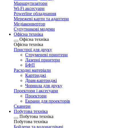
Маршрутизатори
Wi-Fi аксесуари
Рowerline обладнання
Мережеві карти та адаптери
Медіаконвертор
Супутникові модеми
Офісна техніка
Офісна техніка
Офісна техніка
Пристрої для друку
Струменеві принтери
Лазерні принтери
БФП
Расходні матеріали
Картриджі
Драм-картриджі
Чорнила для друку
Проектори і аксесуари
Проектори
Екрани для проекторів
Сканери
Побутова техніка
Побутова техніка
Побутова техніка
Бойлери та водонагрівачі