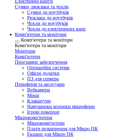
Електронні книги
Сумки, рюкзаки та чохли
Сумки до ноутбуків
Рюкзаки до ноутбуків
Чохли до ноутбуків
Чохли до електронних книг
Комп'ютери та монітори
Комп'ютери та монітори
Комп'ютери та монітори
Монітори
Комп'ютери
Програмне забезпечення
Операційні системи
Офісні додатки
ПЗ для сервера
Периферія та аксесуари
Вебкамери
Миші
Клавіатури
Навушники колонки мікрофони
Ігрові поверхні
Мікрокомп'ютери
Мікрокомп'ютери
Плати розширення для Мікро ПК
Екрани для Мікро ПК