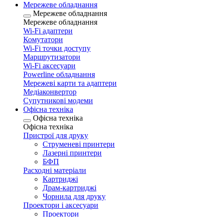
Мережеве обладнання
Мережеве обладнання
Мережеве обладнання
Wi-Fi адаптери
Комутатори
Wi-Fi точки доступу
Маршрутизатори
Wi-Fi аксесуари
Рowerline обладнання
Мережеві карти та адаптери
Медіаконвертор
Супутникові модеми
Офісна техніка
Офісна техніка
Офісна техніка
Пристрої для друку
Струменеві принтери
Лазерні принтери
БФП
Расходні матеріали
Картриджі
Драм-картриджі
Чорнила для друку
Проектори і аксесуари
Проектори