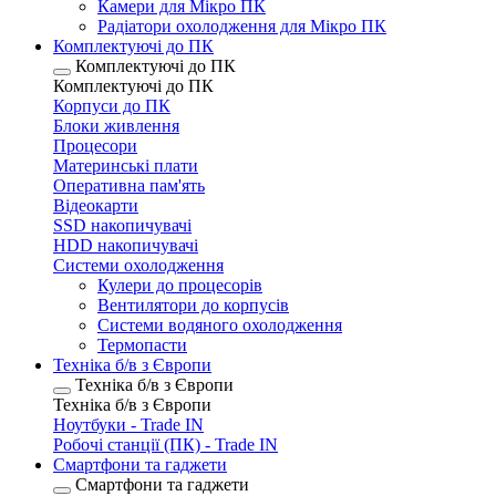
Камери для Мікро ПК
Радіатори охолодження для Мікро ПК
Комплектуючі до ПК
Комплектуючі до ПК
Комплектуючі до ПК
Корпуси до ПК
Блоки живлення
Процесори
Материнські плати
Оперативна пам'ять
Відеокарти
SSD накопичувачі
HDD накопичувачі
Системи охолодження
Кулери до процесорів
Вентилятори до корпусів
Системи водяного охолодження
Термопасти
Техніка б/в з Європи
Техніка б/в з Європи
Техніка б/в з Європи
Ноутбуки - Trade IN
Робочі станції (ПК) - Trade IN
Смартфони та гаджети
Смартфони та гаджети