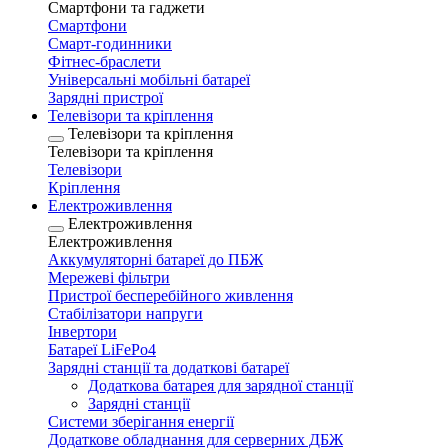
Смартфони та гаджети
Смартфони
Смарт-годинники
Фітнес-браслети
Універсальні мобільні батареї
Зарядні пристрої
Телевізори та кріплення
Телевізори та кріплення
Телевізори та кріплення
Телевізори
Кріплення
Електроживлення
Електроживлення
Електроживлення
Аккумуляторні батареї до ПБЖ
Мережеві фільтри
Пристрої бесперебійного живлення
Стабілізатори напруги
Інвертори
Батареї LiFePo4
Зарядні станції та додаткові батареї
Додаткова батарея для зарядної станції
Зарядні станції
Системи зберігання енергії
Додаткове обладнання для серверних ДБЖ