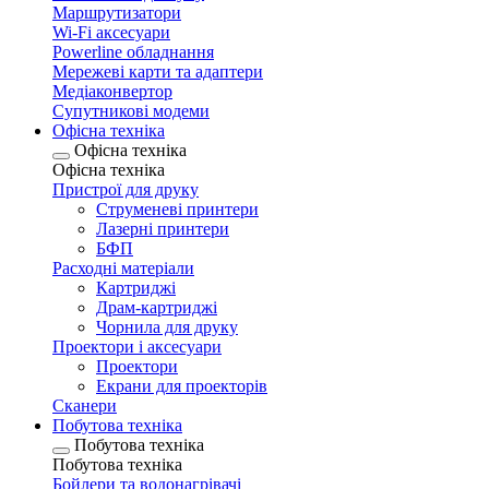
Маршрутизатори
Wi-Fi аксесуари
Рowerline обладнання
Мережеві карти та адаптери
Медіаконвертор
Супутникові модеми
Офісна техніка
Офісна техніка
Офісна техніка
Пристрої для друку
Струменеві принтери
Лазерні принтери
БФП
Расходні матеріали
Картриджі
Драм-картриджі
Чорнила для друку
Проектори і аксесуари
Проектори
Екрани для проекторів
Сканери
Побутова техніка
Побутова техніка
Побутова техніка
Бойлери та водонагрівачі