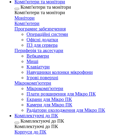
Комп'ютери та монітори
Комп'ютери та монітори
Комп'ютери та монітори
Монітори
Комп'ютери
Програмне забезпечення
Операційні системи
Офісні додатки
ПЗ для сервера
Периферія та аксесуари
Вебкамери
Миші
Клавіатури
Навушники колонки мікрофони
Ігрові поверхні
Мікрокомп'ютери
Мікрокомп'ютери
Плати розширення для Мікро ПК
Екрани для Мікро ПК
Камери для Мікро ПК
Радіатори охолодження для Мікро ПК
Комплектуючі до ПК
Комплектуючі до ПК
Комплектуючі до ПК
Корпуси до ПК