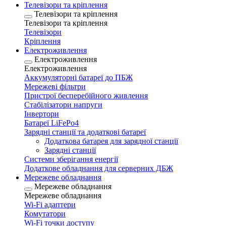
Телевізори та кріплення
Телевізори та кріплення
Телевізори та кріплення
Телевізори
Кріплення
Електроживлення
Електроживлення
Електроживлення
Аккумуляторні батареї до ПБЖ
Мережеві фільтри
Пристрої бесперебійного живлення
Стабілізатори напруги
Інвертори
Батареї LiFePo4
Зарядні станції та додаткові батареї
Додаткова батарея для зарядної станції
Зарядні станції
Системи зберігання енергії
Додаткове обладнання для серверних ДБЖ
Мережеве обладнання
Мережеве обладнання
Мережеве обладнання
Wi-Fi адаптери
Комутатори
Wi-Fi точки доступу