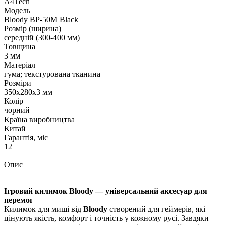
A4Tech
Модель
Bloody BP-50M Black
Розмір (ширина)
середній (300-400 мм)
Товщина
3 мм
Матеріал
гума; текстурована тканина
Розміри
350х280х3 мм
Колір
чорний
Країна виробництва
Китай
Гарантія, міс
12
Опис
Ігровий килимок Bloody — універсальний аксесуар для
перемог
Килимок для миші від
Bloody
створений для геймерів, які
цінують якість, комфорт і точність у кожному русі. Завдяки