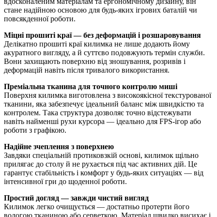
вдосконаленим матеріалам та ергономічному дизайну, він
стане надійною основою для будь-яких ігрових баталій чи
повсякденної роботи.
Міцні прошиті краї — без деформацій і розшаровування
Делікатно прошиті краї килимка не лише додають йому
акуратного вигляду, а й суттєво подовжують термін служби.
Вони захищають поверхню від зношування, розривів і
деформацій навіть після тривалого використання.
Преміальна тканина для точного контролю миші
Поверхня килимка виготовлена з високоякісної текстурованої
тканини, яка забезпечує ідеальний баланс між швидкістю та
контролем. Така структура дозволяє точно відстежувати
навіть найменші рухи курсора — ідеально для FPS-ігор або
роботи з графікою.
Надійне зчеплення з поверхнею
Завдяки спеціальній протиковзкій основі, килимок щільно
прилягає до столу й не рухається під час активних дій. Це
гарантує стабільність і комфорт у будь-яких ситуаціях — від
інтенсивної гри до щоденної роботи.
Простий догляд — завжди чистий вигляд
Килимок легко очищується — достатньо протерти його
вологою тканиною або серветкою. Матеріал швидко висихає і