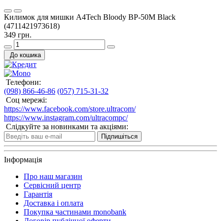
Килимок для мишки A4Tech Bloody BP-50M Black
(4711421973618)
349 грн.
До кошика
Телефони:
(098) 866-46-86
(057) 715-31-32
Соц мережі:
https://www.facebook.com/store.ultracom/
https://www.instagram.com/ultracompc/
Слідкуйте за новинками та акціями:
Підпишіться
Інформація
Про наш магазин
Сервісний центр
Гарантія
Доставка і оплата
Покупка частинами monobank
Договір публічної оферти