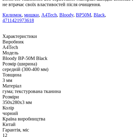
не втрачає своїх властивостей після очищення.
Килимок
,
мишки
,
A4Tech
,
Bloody
,
BP50M
,
Black
,
4711421973618
Характеристики
Виробник
A4Tech
Модель
Bloody BP-50M Black
Розмір (ширина)
середній (300-400 мм)
Товщина
3 мм
Матеріал
гума; текстурована тканина
Розміри
350х280х3 мм
Колір
чорний
Країна виробництва
Китай
Гарантія, міс
12