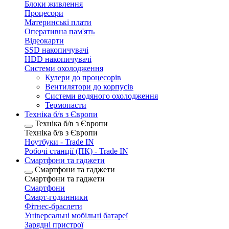
Блоки живлення
Процесори
Материнські плати
Оперативна пам'ять
Відеокарти
SSD накопичувачі
HDD накопичувачі
Системи охолодження
Кулери до процесорів
Вентилятори до корпусів
Системи водяного охолодження
Термопасти
Техніка б/в з Європи
Техніка б/в з Європи
Техніка б/в з Європи
Ноутбуки - Trade IN
Робочі станції (ПК) - Trade IN
Смартфони та гаджети
Смартфони та гаджети
Смартфони та гаджети
Смартфони
Смарт-годинники
Фітнес-браслети
Універсальні мобільні батареї
Зарядні пристрої