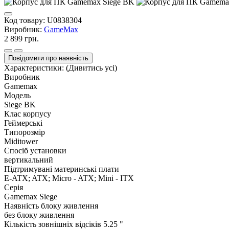
Код товару:
U0838304
Виробник:
GameMax
2 899 грн.
Повідомити про наявність
Характеристики:
(Дивитись усі)
Виробник
Gamemax
Модель
Siege BK
Клас корпусу
Геймерські
Типорозмір
Miditower
Спосіб установки
вертикальний
Підтримувані материнські плати
E-ATX; ATX; Micro - ATX; Mini - ITX
Серія
Gamemax Siege
Наявність блоку живлення
без блоку живлення
Кількість зовнішніх відсіків 5.25 "