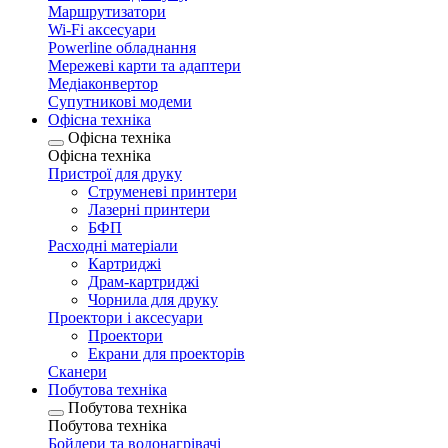
Маршрутизатори
Wi-Fi аксесуари
Рowerline обладнання
Мережеві карти та адаптери
Медіаконвертор
Супутникові модеми
Офісна техніка
Офісна техніка
Офісна техніка
Пристрої для друку
Струменеві принтери
Лазерні принтери
БФП
Расходні матеріали
Картриджі
Драм-картриджі
Чорнила для друку
Проектори і аксесуари
Проектори
Екрани для проекторів
Сканери
Побутова техніка
Побутова техніка
Побутова техніка
Бойлери та водонагрівачі