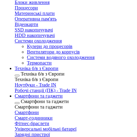
Блоки живлення
Процесори
Материнські плати
Оперативна пам'ять
Відеокарти
SSD накопичувачі
HDD накопичувачі
Системи охолодження
Кулери до процесорів
Вентилятори до корпусів
Системи водяного охолодження
Термопасти
Техніка б/в з Європи
Техніка б/в з Європи
Техніка б/в з Європи
Ноутбуки - Trade IN
Робочі станції (ПК) - Trade IN
Смартфони та гаджети
Смартфони та гаджети
Смартфони та гаджети
Смартфони
Смарт-годинники
Фітнес-браслети
Універсальні мобільні батареї
Зарядні пристрої