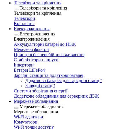
Телевізори та кріплення
Телевізори та кріплення
Телевізори та кріплення
Телевізори
Кріплення
Електроживлення
Електроживлення
Електроживлення
Аккумуляторні батареї до ПБЖ
Мережеві фільтри
Пристрої бесперебійного живлення
Стабілізатори напруги
Інвертори
Батареї LiFePo4
Зарядні станції та додаткові батареї
Додаткова батарея для зарядної станції
Зарядні станції
Системи зберігання енергії
Додаткове обладнання для серверних ДБЖ
Мережеве обладнання
Мережеве обладнання
Мережеве обладнання
Wi-Fi адаптери
Комутатори
Wi-Fi точки доступу