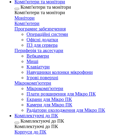
Комп'ютери та монітори
Комп'ютери та монітори
Комп'ютери та монітори
Монітори
Комп'ютери
Програмне забезпечення
Операційні системи
Офісні додатки
ПЗ для сервера
Периферія та аксесуари
Вебкамери
Миші
Клавіатури
Навушники колонки мікрофони
Ігрові поверхні
Мікрокомп'ютери
Мікрокомп'ютери
Плати розширення для Мікро ПК
Екрани для Мікро ПК
Камери для Мікро ПК
Радіатори охолодження для Мікро ПК
Комплектуючі до ПК
Комплектуючі до ПК
Комплектуючі до ПК
Корпуси до ПК