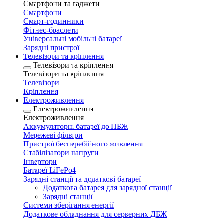
Смартфони та гаджети
Смартфони
Смарт-годинники
Фітнес-браслети
Універсальні мобільні батареї
Зарядні пристрої
Телевізори та кріплення
Телевізори та кріплення
Телевізори та кріплення
Телевізори
Кріплення
Електроживлення
Електроживлення
Електроживлення
Аккумуляторні батареї до ПБЖ
Мережеві фільтри
Пристрої бесперебійного живлення
Стабілізатори напруги
Інвертори
Батареї LiFePo4
Зарядні станції та додаткові батареї
Додаткова батарея для зарядної станції
Зарядні станції
Системи зберігання енергії
Додаткове обладнання для серверних ДБЖ