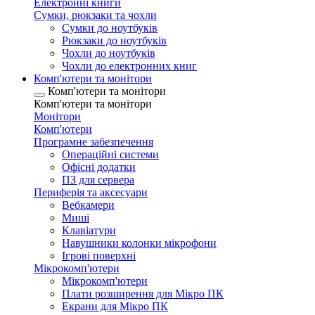
Електронні книги
Сумки, рюкзаки та чохли
Сумки до ноутбуків
Рюкзаки до ноутбуків
Чохли до ноутбуків
Чохли до електронних книг
Комп'ютери та монітори
Комп'ютери та монітори
Комп'ютери та монітори
Монітори
Комп'ютери
Програмне забезпечення
Операційні системи
Офісні додатки
ПЗ для сервера
Периферія та аксесуари
Вебкамери
Миші
Клавіатури
Навушники колонки мікрофони
Ігрові поверхні
Мікрокомп'ютери
Мікрокомп'ютери
Плати розширення для Мікро ПК
Екрани для Мікро ПК