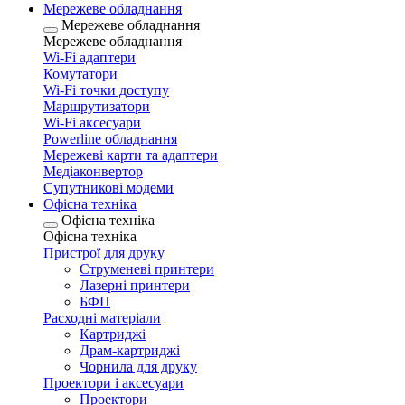
Мережеве обладнання
Мережеве обладнання
Мережеве обладнання
Wi-Fi адаптери
Комутатори
Wi-Fi точки доступу
Маршрутизатори
Wi-Fi аксесуари
Рowerline обладнання
Мережеві карти та адаптери
Медіаконвертор
Супутникові модеми
Офісна техніка
Офісна техніка
Офісна техніка
Пристрої для друку
Струменеві принтери
Лазерні принтери
БФП
Расходні матеріали
Картриджі
Драм-картриджі
Чорнила для друку
Проектори і аксесуари
Проектори