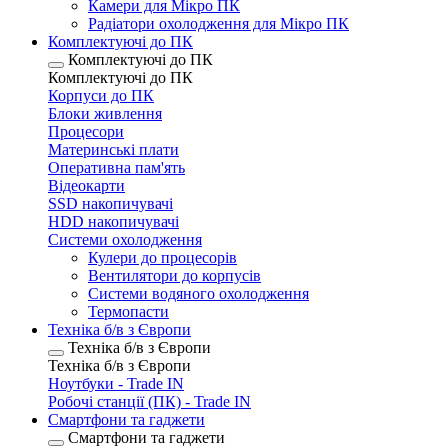
Камери для Мікро ПК
Радіатори охолодження для Мікро ПК
Комплектуючі до ПК
Комплектуючі до ПК
Комплектуючі до ПК
Корпуси до ПК
Блоки живлення
Процесори
Материнські плати
Оперативна пам'ять
Відеокарти
SSD накопичувачі
HDD накопичувачі
Системи охолодження
Кулери до процесорів
Вентилятори до корпусів
Системи водяного охолодження
Термопасти
Техніка б/в з Європи
Техніка б/в з Європи
Техніка б/в з Європи
Ноутбуки - Trade IN
Робочі станції (ПК) - Trade IN
Смартфони та гаджети
Смартфони та гаджети