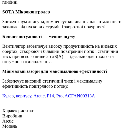
глибині.
SOTA Мікроконтролер
Знижує шум двигуна, компенсує коливання навантаження та
захищає від пускових струмів і зворотної полярності.
Більше потужності — менше шуму
Вентилятор забезпечує високу продуктивність на низьких
обертах, створюючи більший повітряний потік і статичний
тиск при всього лише 25 дБ(A) — ідеально для тихого та
потужного охолодження.
Мінімальні зазори для максимальної ефективності
Забезпечує високий статичний тиск і максимальну
ефективність повітряного потоку.
Кулер
,
корпусу
,
Arctic
,
P14
,
Pro
,
ACFAN00313A
Характеристики
Виробник
Arctic
Модель