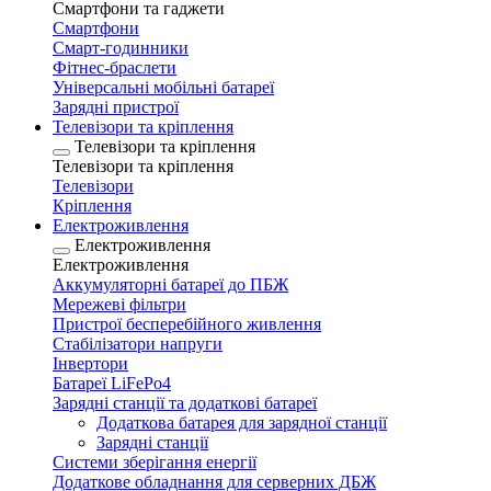
Смартфони та гаджети
Смартфони
Смарт-годинники
Фітнес-браслети
Універсальні мобільні батареї
Зарядні пристрої
Телевізори та кріплення
Телевізори та кріплення
Телевізори та кріплення
Телевізори
Кріплення
Електроживлення
Електроживлення
Електроживлення
Аккумуляторні батареї до ПБЖ
Мережеві фільтри
Пристрої бесперебійного живлення
Стабілізатори напруги
Інвертори
Батареї LiFePo4
Зарядні станції та додаткові батареї
Додаткова батарея для зарядної станції
Зарядні станції
Системи зберігання енергії
Додаткове обладнання для серверних ДБЖ