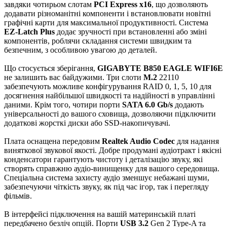
завдяки чотирьом слотам
PCI Express x16
, що дозволяють
додавати різноманітні компоненти і встановлювати новітні
графічні карти для максимальної продуктивності. Система
EZ-Latch Plus
додає зручності при встановленні або зміні
компонентів, роблячи складання системи швидким та
безпечним, з особливою увагою до деталей.
Що стосується зберігання,
GIGABYTE B850 EAGLE WIFI6E
не залишить вас байдужими. Три слоти
M.2
22110
забезпечують можливе конфігурування RAID 0, 1, 5, 10 для
досягнення найбільшої швидкості та надійності в управлінні
даними. Крім того, чотири порти
SATA 6.0 Gb/s
додають
універсальності до вашого сховища, дозволяючи підключити
додаткові жорсткі диски або SSD-накопичувачі.
Плата оснащена передовим
Realtek Audio Codec
для надання
виняткової звукової якості. Добре продумані аудіотракт і якісні
конденсатори гарантують чистоту і деталізацію звуку, які
створять справжню аудіо-винищенку для вашого середовища.
Спеціальна система захисту аудіо зменшує небажані шуми,
забезпечуючи чіткість звуку, як під час ігор, так і перегляду
фільмів.
В інтерфейсі підключення на вашій материнській платі
передбачено безліч опцій. Порти
USB 3.2
Gen 2 Type-A та