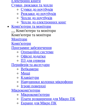
Електронні книги
Сумки, рюкзаки та чохли
Сумки до ноутбуків
Рюкзаки до ноутбуків
Чохли до ноутбуків
Чохли до електронних книг
Комп'ютери та монітори
Комп'ютери та монітори
Комп'ютери та монітори
Монітори
Комп'ютери
Програмне забезпечення
Операційні системи
Офісні додатки
ПЗ для сервера
Периферія та аксесуари
Вебкамери
Миші
Клавіатури
Навушники колонки мікрофони
Ігрові поверхні
Мікрокомп'ютери
Мікрокомп'ютери
Плати розширення для Мікро ПК
Екрани для Мікро ПК