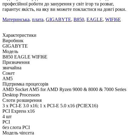
професійної роботи до занурення у світ ігор та розваг,
гарантує якість, на яку ви можете покластися на довгі роки.
Материнська
,
плата
,
GIGABYTE
,
B850
,
EAGLE
,
WIFI6E
Характеристики
Виробник
GIGABYTE
Модель
B850 EAGLE WIFI6E
Призначення
звичайна
Сокет
AM5
Підтримка процесорів
AMD Socket AM5 for AMD Ryzen 9000 & 8000 & 7000 Series
Desktop Processors
Слоти розширення
3 x PCI-E 3.0 x16; 1 x PCI-E 5.0 x16 (PCIEX16)
PCI Express x16
4 шт
PCI
без слота PCI
Модель чіпсета