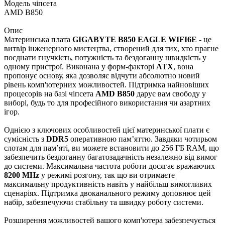
Модель чіпсета
AMD B850
Опис
Материнська плата
GIGABYTE B850 EAGLE WIFI6E
- це
витвір інженерного мистецтва, створений для тих, хто прагне
поєднати гнучкість, потужність та бездоганну швидкість у
одному пристрої. Виконана у форм-факторі
ATX
, вона
пропонує основу, яка дозволяє відчути абсолютно новий
рівень комп'ютерних можливостей. Підтримка найновіших
процесорів на базі чіпсета
AMD B850
дарує вам свободу у
виборі, будь то для професійного використання чи азартних
ігор.
Однією з ключових особливостей цієї материнської плати є
сумісність з
DDR5
оперативною пам’яттю. Завдяки чотирьом
слотам для пам’яті, ви можете встановити до 256 ГБ RAM, що
забезпечить бездоганну багатозадачність незалежно від вимог
до системи. Максимальна частота роботи досягає вражаючих
8200 MHz
у режимі розгону, так що ви отримаєте
максимальну продуктивність навіть у найбільш вимогливих
сценаріях. Підтримка двоканального режиму доповнює цей
набір, забезпечуючи стабільну та швидку роботу системи.
Розширення можливостей вашого комп'ютера забезпечується