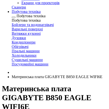
Екрани для проекторів
Сканери
Побутова техніка
Побутова техніка
Побутова техніка
Бойлери та водонагрівачі
Варильні поверхні
Витяжки кухонні
Духовки
Кондиціонери
Обігрівачі
Пральні машини
Холодильники
Сушильні машини
Посудомийні машини
Материнська плата GIGABYTE B850 EAGLE WIFI6E
Материнська плата
GIGABYTE B850 EAGLE
WIFI6E