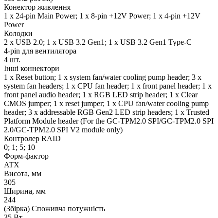
Конектор живлення
1 x 24-pin Main Power; 1 x 8-pin +12V Power; 1 x 4-pin +12V
Power
Колодки
2 x USB 2.0; 1 x USB 3.2 Gen1; 1 x USB 3.2 Gen1 Type-C
4-pin для вентилятора
4 шт.
Інші коннектори
1 x Reset button; 1 x system fan/water cooling pump header; 3 x
system fan headers; 1 x CPU fan header; 1 x front panel header; 1 x
front panel audio header; 1 x RGB LED strip header; 1 x Clear
CMOS jumper; 1 x reset jumper; 1 x CPU fan/water cooling pump
header; 3 x addressable RGB Gen2 LED strip headers; 1 x Trusted
Platform Module header (For the GC-TPM2.0 SPI/GC-TPM2.0 SPI
2.0/GC-TPM2.0 SPI V2 module only)
Контролер RAID
0; 1; 5; 10
Форм-фактор
ATX
Висота, мм
305
Ширина, мм
244
(Збірка) Споживча потужність
35 Вт