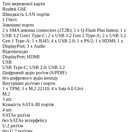
Тип мережевої карти
Realtek GbE
Швидкість LAN портів
1 Гбіт/с
Зовнішні порти
2 x SMA antenna connectors (2T2R); 1 x Q-Flash Plus button; 1 x
USB 3.2 Gen1 Type-C; 2 x USB 3.2 Gen 2 Type-A; 2 x USB 3.2
Gen 1 Type-A; 1 x RJ45; 4 x USB 2.0; 1 x PS/2; 1 x HDMI; 1 x
DisplayPort; 3 x Audio
Відеовиходи
DisplayPort; HDMI
USB
USB Type-C; USB 2.0; USB 3.2
Цифровий аудіо роз'єм (S/PDIF)
без цифрового аудіо виходу
Внутрішні роз'єми і порти
1 x TPM; 3 x M.2 22110; 4 x Sata 6.0 Gb/s
M.2
3 шт.
Кількість SATA-III портів
4 шт.
SATAe роз'єм
без SATAe інтерфейсу
U.2 роз'єм
без U.2 роз'єму