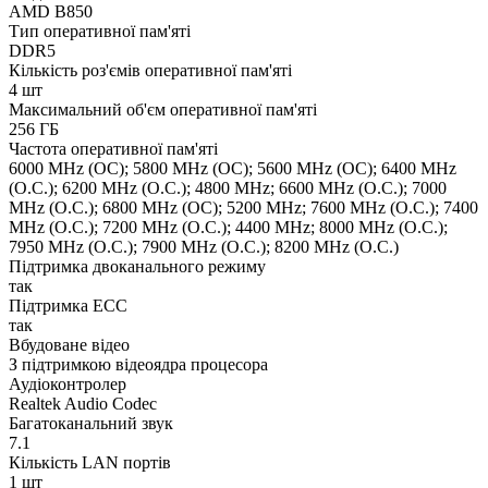
AMD B850
Тип оперативної пам'яті
DDR5
Кількість роз'ємів оперативної пам'яті
4 шт
Максимальний об'єм оперативної пам'яті
256 ГБ
Частота оперативної пам'яті
6000 MHz (OC); 5800 MHz (OC); 5600 MHz (OC); 6400 MHz
(O.C.); 6200 MHz (O.C.); 4800 MHz; 6600 MHz (O.C.); 7000
MHz (O.C.); 6800 MHz (OC); 5200 MHz; 7600 MHz (O.C.); 7400
MHz (O.C.); 7200 MHz (O.C.); 4400 MHz; 8000 MHz (O.C.);
7950 MHz (O.C.); 7900 MHz (O.C.); 8200 MHz (O.C.)
Підтримка двоканального режиму
так
Підтримка ECC
так
Вбудоване відео
З підтримкою відеоядра процесора
Аудіоконтролер
Realtek Audio Codec
Багатоканальний звук
7.1
Кількість LAN портів
1 шт