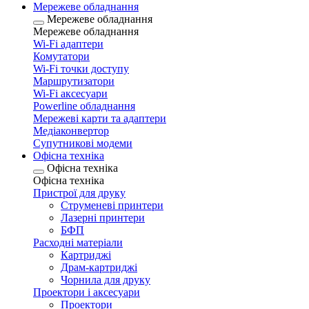
Мережеве обладнання
Мережеве обладнання
Мережеве обладнання
Wi-Fi адаптери
Комутатори
Wi-Fi точки доступу
Маршрутизатори
Wi-Fi аксесуари
Рowerline обладнання
Мережеві карти та адаптери
Медіаконвертор
Супутникові модеми
Офісна техніка
Офісна техніка
Офісна техніка
Пристрої для друку
Струменеві принтери
Лазерні принтери
БФП
Расходні матеріали
Картриджі
Драм-картриджі
Чорнила для друку
Проектори і аксесуари
Проектори