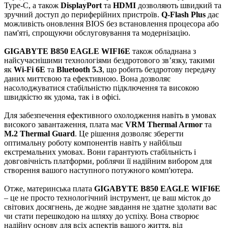
Type-C, а також
DisplayPort
та
HDMI
дозволяють швидкий та
зручний доступ до периферійних пристроїв.
Q-Flash Plus
дає
можливість оновлення BIOS без встановлення процесора або
пам'яті, спрощуючи обслуговування та модернізацію.
GIGABYTE B850 EAGLE WIFI6E
також обладнана з
найсучаснішими технологіями бездротового зв’язку, такими
як
Wi-Fi 6E
та
Bluetooth 5.3
, що робить бездротову передачу
даних миттєвою та ефективною. Вона дозволяє
насолоджуватися стабільністю підключення та високою
швидкістю як удома, так і в офісі.
Для забезпечення ефективного охолодження навіть в умовах
високого завантаження, плата має
VRM Thermal Armor
та
M.2 Thermal Guard
. Це рішення дозволяє зберегти
оптимальну роботу компонентів навіть у найбільш
екстремальних умовах. Вони гарантують стабільність і
довговічність платформи, роблячи її надійним вибором для
створення вашого наступного потужного комп'ютера.
Отже, материнська плата
GIGABYTE B850 EAGLE WIFI6E
– це не просто технологічний інструмент, це ваш місток до
світових досягнень, де жодне завдання не здатне здолати вас
чи стати перешкодою на шляху до успіху. Вона створює
надійну основу для всіх аспектів вашого життя, від