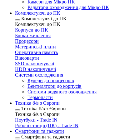
Камери для Мікро ПК
Радіатори охолодження для Мікро ПК
Комплектуючі до ПК
Комплектуючі до ПК
Комплектуючі до ПК
Корпуси до ПК
Блоки живлення
Процесори
Материнські плати
Оперативна пам'ять
Відеокарти
SSD накопичувачі
HDD накопичувачі
Системи охолодження
Кулери до процесорів
Вентилятори до корпусів
Системи водяного охолодження
Термопасти
Техніка б/в з Європи
Техніка б/в з Європи
Техніка б/в з Європи
Ноутбуки - Trade IN
Робочі станції (ПК) - Trade IN
Смартфони та гаджети
Смартфони та гаджети