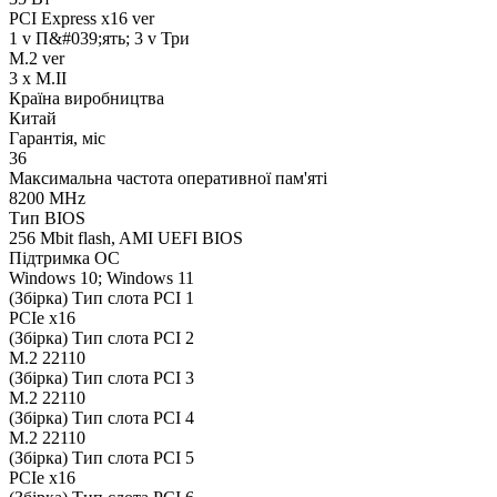
PCI Express x16 ver
1 v П&#039;ять; 3 v Три
M.2 ver
3 x M.II
Країна виробництва
Китай
Гарантія, міс
36
Максимальна частота оперативної пам'яті
8200 MHz
Тип BIOS
256 Mbit flash, AMI UEFI BIOS
Підтримка ОС
Windows 10; Windows 11
(Збірка) Тип слота PCI 1
PCIe x16
(Збірка) Тип слота PCI 2
M.2 22110
(Збірка) Тип слота PCI 3
M.2 22110
(Збірка) Тип слота PCI 4
M.2 22110
(Збірка) Тип слота PCI 5
PCIe x16