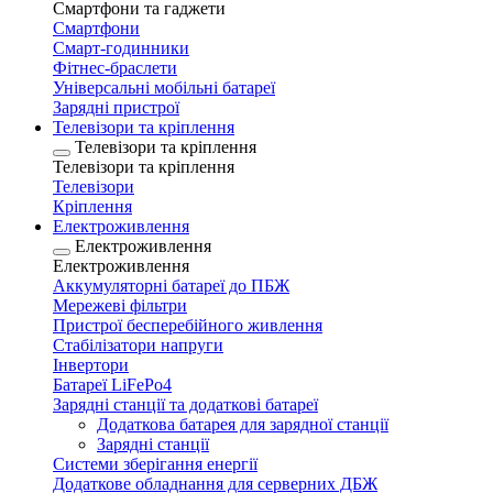
Смартфони та гаджети
Смартфони
Смарт-годинники
Фітнес-браслети
Універсальні мобільні батареї
Зарядні пристрої
Телевізори та кріплення
Телевізори та кріплення
Телевізори та кріплення
Телевізори
Кріплення
Електроживлення
Електроживлення
Електроживлення
Аккумуляторні батареї до ПБЖ
Мережеві фільтри
Пристрої бесперебійного живлення
Стабілізатори напруги
Інвертори
Батареї LiFePo4
Зарядні станції та додаткові батареї
Додаткова батарея для зарядної станції
Зарядні станції
Системи зберігання енергії
Додаткове обладнання для серверних ДБЖ