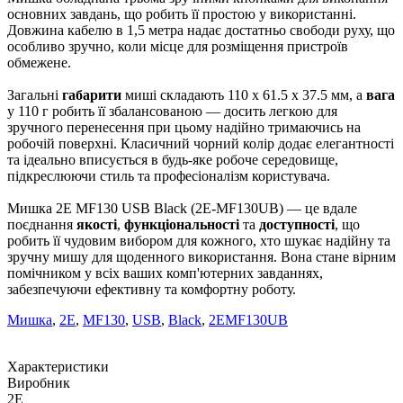
основних завдань, що робить її простою у використанні.
Довжина кабелю в 1,5 метра надає достатньо свободи руху, що
особливо зручно, коли місце для розміщення пристроїв
обмежене.
Загальні
габарити
миші складають 110 x 61.5 х 37.5 мм, а
вага
у 110 г робить її збалансованою — досить легкою для
зручного перенесення при цьому надійно тримаючись на
робочій поверхні. Класичний чорний колір додає елегантності
та ідеально вписується в будь-яке робоче середовище,
підкреслюючи стиль та професіоналізм користувача.
Мишка 2E MF130 USB Black (2E-MF130UB) — це вдале
поєднання
якості
,
функціональності
та
доступності
, що
робить її чудовим вибором для кожного, хто шукає надійну та
зручну мишу для щоденного використання. Вона стане вірним
помічником у всіх ваших комп'ютерних завданнях,
забезпечуючи ефективну та комфортну роботу.
Мишка
,
2E
,
MF130
,
USB
,
Black
,
2EMF130UB
Характеристики
Виробник
2E