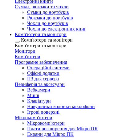
Електронні книги
Сумки, рюкзаки та чохли
Сумки до ноутбуків
Рюкзаки до ноутбуків
Чохли до ноутбуків
Чохли до електронних книг
Комп'ютери та монітори
Комп'ютери та монітори
Комп'ютери та монітори
Монітори
Комп'ютери
Програмне забезпечення
Операційні системи
Офісні додатки
ПЗ для сервера
Периферія та аксесуари
Вебкамери
Миші
Клавіатури
Навушники колонки мікрофони
Ігрові поверхні
Мікрокомп'ютери
Мікрокомп'ютери
Плати розширення для Мікро ПК
Екрани для Мікро ПК