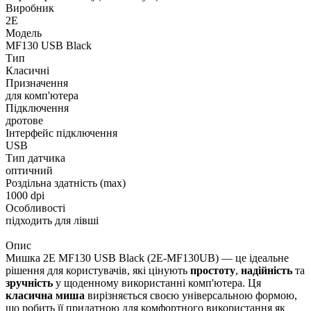
Виробник
2E
Модель
MF130 USB Black
Тип
Класичні
Призначення
для комп'ютера
Підключення
дротове
Інтерфейс підключення
USB
Тип датчика
оптичний
Роздільна здатність (max)
1000 dpi
Особливості
підходить для лівші
Опис
Мишка 2E MF130 USB Black (2E-MF130UB) — це ідеальне
рішення для користувачів, які цінують
простоту
,
надійність
та
зручність
у щоденному використанні комп'ютера. Ця
класична миша
вирізняється своєю універсальною формою,
що робить її придатною для комфортного використання як