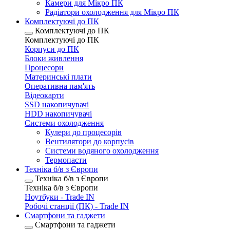
Камери для Мікро ПК
Радіатори охолодження для Мікро ПК
Комплектуючі до ПК
Комплектуючі до ПК
Комплектуючі до ПК
Корпуси до ПК
Блоки живлення
Процесори
Материнські плати
Оперативна пам'ять
Відеокарти
SSD накопичувачі
HDD накопичувачі
Системи охолодження
Кулери до процесорів
Вентилятори до корпусів
Системи водяного охолодження
Термопасти
Техніка б/в з Європи
Техніка б/в з Європи
Техніка б/в з Європи
Ноутбуки - Trade IN
Робочі станції (ПК) - Trade IN
Смартфони та гаджети
Смартфони та гаджети