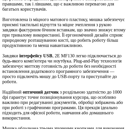
правшами, так і лівшами, що є важливою перевагою для
багатьох користувачів.
Виготовлена із міцного матового пластику, мишка забезпечує
приємні тактильні відчуття та міцне зчеплення з рукою
завдяки фактурним бічним вставкам, що значно знижує втому
при тривалому використанні. Її ергономічний дизайн сприяє
природному розташуванню кисті, що робить роботу більш
продуктивною та менш навантажливою.
Завдяки
інтерфейсу USB
, 2E MF130 легко підключається до
будь-якого комп'ютера чи ноутбука. Plug-and-Play технологія
забезпечує миттєву готовність до роботи без необхідності
встановлення додаткового програмного забезпечення —
просто підключіть мишу до USB-порту та приступайте до
роботи.
Надійний
оптичний датчик
з роздільною здатністю до 1000
dpi гарантує точне позиціонування курсора, що особливо
важливо при редагуванні документів, обробці зображень або
при роботі з графічними програмами. Ця прекція ідеально
підходить для офісної роботи, навчання або домашнього
використання.
Мишка обладнана трьома зручними кнопками для виконання