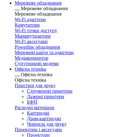
Мережеве обладнання
Мережеве обладнання
Мережеве обладнання
Wi-Fi адаптери
Комутатори
Wi-Fi точки доступу
Маршрутизатори
Wi-Fi аксесуари
Рowerline обладнання
Мережеві карти та адаптери
Медіаконвертор
Супутникові модеми
Офісна техніка
Офісна техніка
Офісна техніка
Пристрої для друку
Струменеві принтери
Лазерні принтери
БФП
Расходні матеріали
Картриджі
Драм-картриджі
Чорнила для друку
Проектори і аксесуари
Проектори