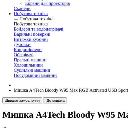
Екрани для проекторів
Сканери
Побутова техніка
Побутова техніка
Побутова техніка
Бойлери та водонагрівачі
Варильні поверхні
Витяжки кухонні
Духовки
Кондиціонери
Обігрівачі
Пральні машини
Холодильники
Сушильні машини
Посудомийні машини
Мишка A4Tech Bloody W95 Max RGB Activated USB Sport
Швидке замовлення
До кошика
Мишка A4Tech Bloody W95 Max