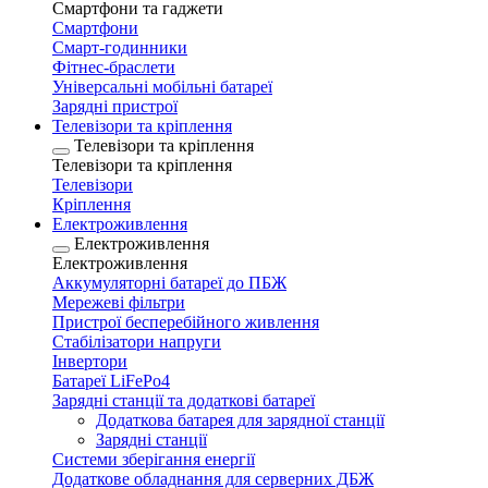
Смартфони та гаджети
Смартфони
Смарт-годинники
Фітнес-браслети
Універсальні мобільні батареї
Зарядні пристрої
Телевізори та кріплення
Телевізори та кріплення
Телевізори та кріплення
Телевізори
Кріплення
Електроживлення
Електроживлення
Електроживлення
Аккумуляторні батареї до ПБЖ
Мережеві фільтри
Пристрої бесперебійного живлення
Стабілізатори напруги
Інвертори
Батареї LiFePo4
Зарядні станції та додаткові батареї
Додаткова батарея для зарядної станції
Зарядні станції
Системи зберігання енергії
Додаткове обладнання для серверних ДБЖ