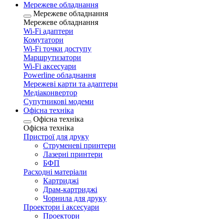
Мережеве обладнання
Мережеве обладнання
Мережеве обладнання
Wi-Fi адаптери
Комутатори
Wi-Fi точки доступу
Маршрутизатори
Wi-Fi аксесуари
Рowerline обладнання
Мережеві карти та адаптери
Медіаконвертор
Супутникові модеми
Офісна техніка
Офісна техніка
Офісна техніка
Пристрої для друку
Струменеві принтери
Лазерні принтери
БФП
Расходні матеріали
Картриджі
Драм-картриджі
Чорнила для друку
Проектори і аксесуари
Проектори