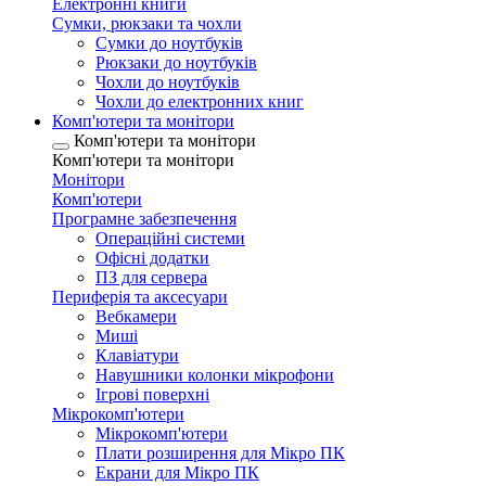
Електронні книги
Сумки, рюкзаки та чохли
Сумки до ноутбуків
Рюкзаки до ноутбуків
Чохли до ноутбуків
Чохли до електронних книг
Комп'ютери та монітори
Комп'ютери та монітори
Комп'ютери та монітори
Монітори
Комп'ютери
Програмне забезпечення
Операційні системи
Офісні додатки
ПЗ для сервера
Периферія та аксесуари
Вебкамери
Миші
Клавіатури
Навушники колонки мікрофони
Ігрові поверхні
Мікрокомп'ютери
Мікрокомп'ютери
Плати розширення для Мікро ПК
Екрани для Мікро ПК