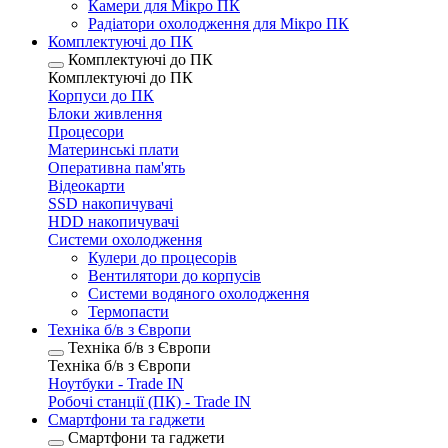
Камери для Мікро ПК
Радіатори охолодження для Мікро ПК
Комплектуючі до ПК
Комплектуючі до ПК
Комплектуючі до ПК
Корпуси до ПК
Блоки живлення
Процесори
Материнські плати
Оперативна пам'ять
Відеокарти
SSD накопичувачі
HDD накопичувачі
Системи охолодження
Кулери до процесорів
Вентилятори до корпусів
Системи водяного охолодження
Термопасти
Техніка б/в з Європи
Техніка б/в з Європи
Техніка б/в з Європи
Ноутбуки - Trade IN
Робочі станції (ПК) - Trade IN
Смартфони та гаджети
Смартфони та гаджети