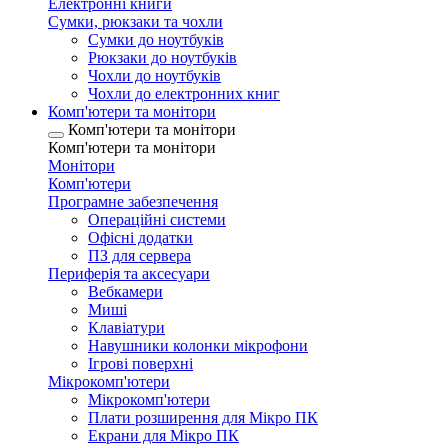
Електронні книги
Сумки, рюкзаки та чохли
Сумки до ноутбуків
Рюкзаки до ноутбуків
Чохли до ноутбуків
Чохли до електронних книг
Комп'ютери та монітори
Комп'ютери та монітори
Комп'ютери та монітори
Монітори
Комп'ютери
Програмне забезпечення
Операційні системи
Офісні додатки
ПЗ для сервера
Периферія та аксесуари
Вебкамери
Миші
Клавіатури
Навушники колонки мікрофони
Ігрові поверхні
Мікрокомп'ютери
Мікрокомп'ютери
Плати розширення для Мікро ПК
Екрани для Мікро ПК