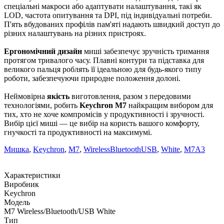
спеціальні макроси або адаптувати налаштування, такі як
LOD, частота опитування та DPI, під індивідуальні потреби.
П'ять вбудованих профілів пам'яті надають швидкий доступ до
різних налаштувань на різних пристроях.
Ергономічний дизайн
миші забезпечує зручність тримання
протягом тривалого часу. Плавні контури та підставка для
великого пальця роблять її ідеальною для будь-якого типу
роботи, забезпечуючи природне положення долоні.
Неймовірна
якість
виготовлення, разом з передовими
технологіями, робить
Keychron M7
найкращим вибором для
тих, хто не хоче компромісів у продуктивності і зручності.
Вибір цієї миші — це вибір на користь вашого комфорту,
гнучкості та продуктивності на максимумі.
Мишка
,
Keychron
,
M7
,
WirelessBluetoothUSB
,
White
,
M7A3
Характеристики
Виробник
Keychron
Модель
M7 Wireless/Bluetooth/USB White
Тип