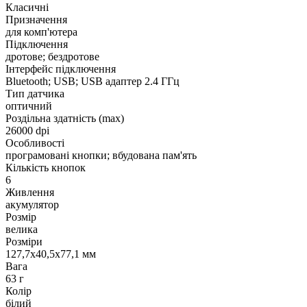
Класичні
Призначення
для комп'ютера
Підключення
дротове; бездротове
Інтерфейс підключення
Bluetooth; USB; USB адаптер 2.4 ГГц
Тип датчика
оптичний
Роздільна здатність (max)
26000 dpi
Особливості
програмовані кнопки; вбудована пам'ять
Кількість кнопок
6
Живлення
акумулятор
Розмір
велика
Розміри
127,7х40,5х77,1 мм
Вага
63 г
Колір
білий