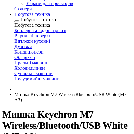
Екрани для проекторів
Сканери
Побутова техніка
Побутова техніка
Побутова техніка
Бойлери та водонагрівачі
Варильні поверхні
Витяжки кухонні
Духовки
Кондиціонери
Обігрівачі
Пральні машини
Холодильники
Сушильні машини
Посудомийні машини
Мишка Keychron M7 Wireless/Bluetooth/USB White (M7-
A3)
Мишка Keychron M7
Wireless/Bluetooth/USB White