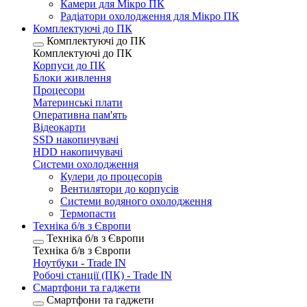
Камери для Мікро ПК
Радіатори охолодження для Мікро ПК
Комплектуючі до ПК
Комплектуючі до ПК
Комплектуючі до ПК
Корпуси до ПК
Блоки живлення
Процесори
Материнські плати
Оперативна пам'ять
Відеокарти
SSD накопичувачі
HDD накопичувачі
Системи охолодження
Кулери до процесорів
Вентилятори до корпусів
Системи водяного охолодження
Термопасти
Техніка б/в з Європи
Техніка б/в з Європи
Техніка б/в з Європи
Ноутбуки - Trade IN
Робочі станції (ПК) - Trade IN
Смартфони та гаджети
Смартфони та гаджети