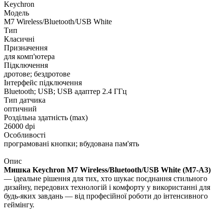
Keychron
Модель
M7 Wireless/Bluetooth/USB White
Тип
Класичні
Призначення
для комп'ютера
Підключення
дротове; бездротове
Інтерфейс підключення
Bluetooth; USB; USB адаптер 2.4 ГГц
Тип датчика
оптичний
Роздільна здатність (max)
26000 dpi
Особливості
програмовані кнопки; вбудована пам'ять
Опис
Мишка Keychron M7 Wireless/Bluetooth/USB White (M7-A3)
— ідеальне рішення для тих, хто шукає поєднання стильного
дизайну, передових технологій і комфорту у використанні для
будь-яких завдань — від професійної роботи до інтенсивного
геймінгу.