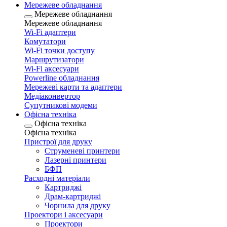
Мережеве обладнання
Мережеве обладнання
Мережеве обладнання
Wi-Fi адаптери
Комутатори
Wi-Fi точки доступу
Маршрутизатори
Wi-Fi аксесуари
Рowerline обладнання
Мережеві карти та адаптери
Медіаконвертор
Супутникові модеми
Офісна техніка
Офісна техніка
Офісна техніка
Пристрої для друку
Струменеві принтери
Лазерні принтери
БФП
Расходні матеріали
Картриджі
Драм-картриджі
Чорнила для друку
Проектори і аксесуари
Проектори