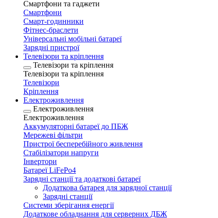
Смартфони та гаджети
Смартфони
Смарт-годинники
Фітнес-браслети
Універсальні мобільні батареї
Зарядні пристрої
Телевізори та кріплення
Телевізори та кріплення
Телевізори та кріплення
Телевізори
Кріплення
Електроживлення
Електроживлення
Електроживлення
Аккумуляторні батареї до ПБЖ
Мережеві фільтри
Пристрої бесперебійного живлення
Стабілізатори напруги
Інвертори
Батареї LiFePo4
Зарядні станції та додаткові батареї
Додаткова батарея для зарядної станції
Зарядні станції
Системи зберігання енергії
Додаткове обладнання для серверних ДБЖ