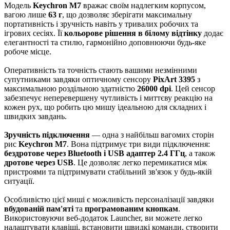
Модель
Keychron M7
вражає своїм надлегким корпусом,
вагою лише
63 г
, що дозволяє зберігати максимальну
портативність і зручність навіть у тривалих робочих та
ігрових сесіях. Її
кольорове рішення в білому відтінку
додає
елегантності та стилю, гармонійно доповнюючи будь-яке
робоче місце.
Оперативність та точність стають вашими незмінними
супутниками завдяки оптичному сенсору
PixArt 3395
з
максимальною роздільною здатністю
26000 dpi
. Цей сенсор
забезпечує неперевершену чутливість і миттєву реакцію на
кожен рух, що робить цю мишу ідеальною для складних і
швидких завдань.
Зручність підключення
— одна з найбільш вагомих сторін
рис
Keychron M7
. Вона підтримує три види підключення:
бездротове через Bluetooth і USB адаптер 2.4 ГГц
, а також
дротове через USB
. Це дозволяє легко перемикатися між
пристроями та підтримувати стабільний зв'язок у будь-якій
ситуації.
Особливістю цієї миші є можливість персоналізації завдяки
вбудованій пам'яті
та
програмованим кнопкам
.
Використовуючи веб-додаток Launcher, ви можете легко
налаштувати клавіші, встановити швидкі команди, створити