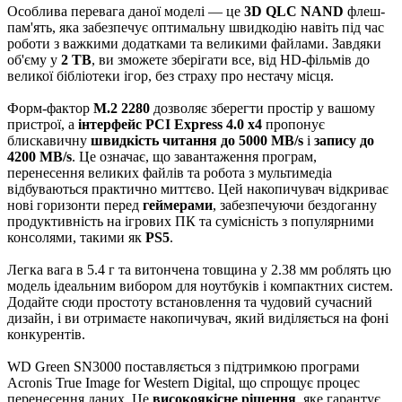
Особлива перевага даної моделі — це
3D QLC NAND
флеш-
пам'ять, яка забезпечує оптимальну швидкодію навіть під час
роботи з важкими додатками та великими файлами. Завдяки
об'єму у
2 TB
, ви зможете зберігати все, від HD-фільмів до
великої бібліотеки ігор, без страху про нестачу місця.
Форм-фактор
M.2 2280
дозволяє зберегти простір у вашому
пристрої, а
інтерфейс PCI Express 4.0 x4
пропонує
блискавичну
швидкість читання до 5000 MB/s
і
запису до
4200 MB/s
. Це означає, що завантаження програм,
перенесення великих файлів та робота з мультимедіа
відбуваються практично миттєво. Цей накопичувач відкриває
нові горизонти перед
геймерами
, забезпечуючи бездоганну
продуктивність на ігрових ПК та сумісність з популярними
консолями, такими як
PS5
.
Легка вага в 5.4 г та витончена товщина у 2.38 мм роблять цю
модель ідеальним вибором для ноутбуків і компактних систем.
Додайте сюди простоту встановлення та чудовий сучасний
дизайн, і ви отримаєте накопичувач, який виділяється на фоні
конкурентів.
WD Green SN3000 поставляється з підтримкою програми
Acronis True Image for Western Digital, що спрощує процес
перенесення даних. Це
високоякісне рішення
, яке гарантує