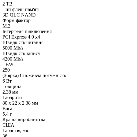
2 TB
Тип флеш-пам'яті
3D QLC NAND
Форм-фактор
M.2
Інтерфейс підключення
PCI Express 4.0 x4
Швидкість читання
5000 Mb/s
Швидкість запису
4200 Mb/s
TBW
250
(Збірка) Споживча потужність
6 Вт
Товщина
2.38 мм
Габарити
80 x 22 x 2.38 мм
Вага
5.4 г
Країна виробництва
США
Гарантія, міс
36