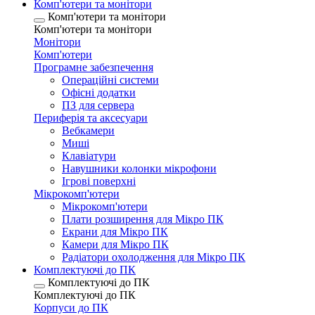
Комп'ютери та монітори
Комп'ютери та монітори
Комп'ютери та монітори
Монітори
Комп'ютери
Програмне забезпечення
Операційні системи
Офісні додатки
ПЗ для сервера
Периферія та аксесуари
Вебкамери
Миші
Клавіатури
Навушники колонки мікрофони
Ігрові поверхні
Мікрокомп'ютери
Мікрокомп'ютери
Плати розширення для Мікро ПК
Екрани для Мікро ПК
Камери для Мікро ПК
Радіатори охолодження для Мікро ПК
Комплектуючі до ПК
Комплектуючі до ПК
Комплектуючі до ПК
Корпуси до ПК