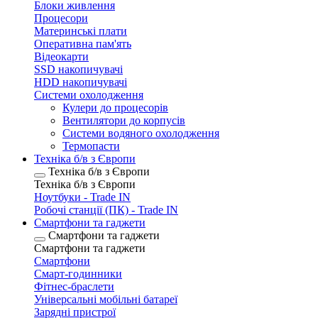
Блоки живлення
Процесори
Материнські плати
Оперативна пам'ять
Відеокарти
SSD накопичувачі
HDD накопичувачі
Системи охолодження
Кулери до процесорів
Вентилятори до корпусів
Системи водяного охолодження
Термопасти
Техніка б/в з Європи
Техніка б/в з Європи
Техніка б/в з Європи
Ноутбуки - Trade IN
Робочі станції (ПК) - Trade IN
Смартфони та гаджети
Смартфони та гаджети
Смартфони та гаджети
Смартфони
Смарт-годинники
Фітнес-браслети
Універсальні мобільні батареї
Зарядні пристрої