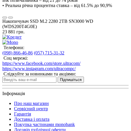
Вік позичальника – від 21 до 74 років
• Реальна річна процентна ставка – від 61.5% до 90,9%
Накопичувач SSD M.2 2280 2TB SN3000 WD
(WDS200T4G0E)
23 881 грн.
Телефони:
(098) 866-46-86
(057) 715-31-32
Соц мережі:
https://www.facebook.com/store.ultracom/
https://www.instagram.com/ultracompc/
Слідкуйте за новинками та акціями:
Підпишіться
Інформація
Про наш магазин
Сервісний центр
Гарантія
Доставка і оплата
Покупка частинами monobank
Договір публічної оферти