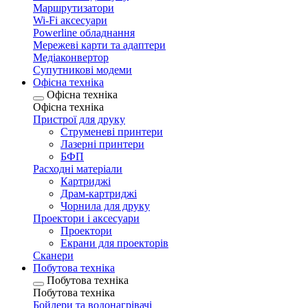
Маршрутизатори
Wi-Fi аксесуари
Рowerline обладнання
Мережеві карти та адаптери
Медіаконвертор
Супутникові модеми
Офісна техніка
Офісна техніка
Офісна техніка
Пристрої для друку
Струменеві принтери
Лазерні принтери
БФП
Расходні матеріали
Картриджі
Драм-картриджі
Чорнила для друку
Проектори і аксесуари
Проектори
Екрани для проекторів
Сканери
Побутова техніка
Побутова техніка
Побутова техніка
Бойлери та водонагрівачі