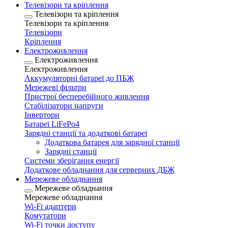
Телевізори та кріплення
Телевізори та кріплення
Телевізори та кріплення
Телевізори
Кріплення
Електроживлення
Електроживлення
Електроживлення
Аккумуляторні батареї до ПБЖ
Мережеві фільтри
Пристрої бесперебійного живлення
Стабілізатори напруги
Інвертори
Батареї LiFePo4
Зарядні станції та додаткові батареї
Додаткова батарея для зарядної станції
Зарядні станції
Системи зберігання енергії
Додаткове обладнання для серверних ДБЖ
Мережеве обладнання
Мережеве обладнання
Мережеве обладнання
Wi-Fi адаптери
Комутатори
Wi-Fi точки доступу