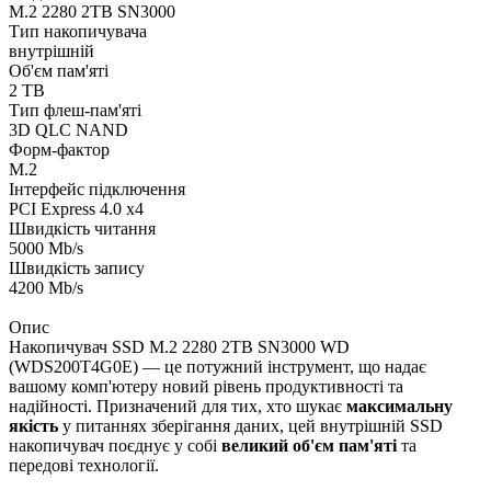
M.2 2280 2TB SN3000
Тип накопичувача
внутрішній
Об'єм пам'яті
2 TB
Тип флеш-пам'яті
3D QLC NAND
Форм-фактор
M.2
Інтерфейс підключення
PCI Express 4.0 x4
Швидкість читання
5000 Mb/s
Швидкість запису
4200 Mb/s
Опис
Накопичувач SSD M.2 2280 2TB SN3000 WD
(WDS200T4G0E) — це потужний інструмент, що надає
вашому комп'ютеру новий рівень продуктивності та
надійності. Призначений для тих, хто шукає
максимальну
якість
у питаннях зберігання даних, цей внутрішній SSD
накопичувач поєднує у собі
великий об'єм пам'яті
та
передові технології.