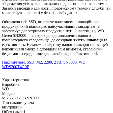
збереження усіх важливих даних під час оновлення системи.
Завдяки високій надійності і подовженому терміну служби, ви
можете бути впевнені у безпеці своїх даних.
Обираючи цей SSD, ви стаєте власником інноваційного
продукту, який відповідає найсучаснішим стандартам та
забезпечує довготривалу продуктивність. Інвестиція у WD
Green SN3000 — це крок до вдосконалення вашого
комп'ютерного середовища, де об'єднані
якість
,
інновації
та
ефективність. Незалежно від типу вашого використання, цей
накопичувач зможе відповідати всім вимогам, створюючи
бездоганне середовище для вашої цифрової активності.
Накопичувач
,
SSD
,
M2
,
2280
,
2TB
,
SN3000
,
WD
,
WDS200T4G0E
Характеристики
Виробник
WD
Модель
M.2 2280 2TB SN3000
Тип накопичувача
внутрішній
Об'єм пам'яті