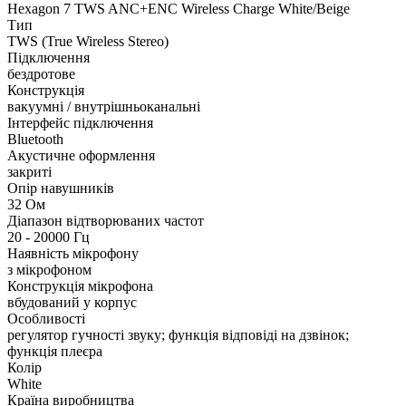
Hexagon 7 TWS ANC+ENC Wireless Charge White/Beige
Тип
TWS (True Wireless Stereo)
Підключення
бездротове
Конструкція
вакуумні / внутрішньоканальні
Інтерфейс підключення
Bluetooth
Акустичне оформлення
закриті
Опір навушників
32 Ом
Діапазон відтворюваних частот
20 - 20000 Гц
Наявність мікрофону
з мікрофоном
Конструкція мікрофона
вбудований у корпус
Особливості
регулятор гучності звуку; функція відповіді на дзвінок;
функція плеєра
Колір
White
Країна виробництва