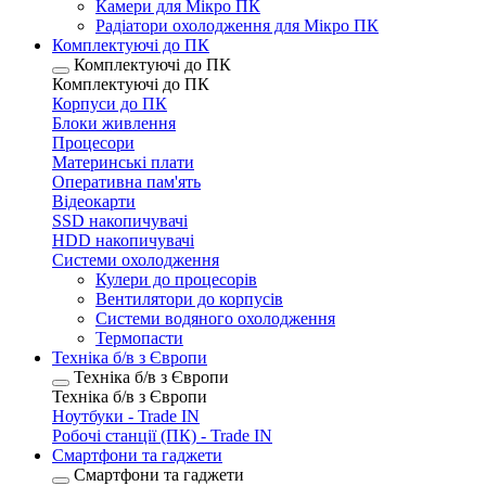
Камери для Мікро ПК
Радіатори охолодження для Мікро ПК
Комплектуючі до ПК
Комплектуючі до ПК
Комплектуючі до ПК
Корпуси до ПК
Блоки живлення
Процесори
Материнські плати
Оперативна пам'ять
Відеокарти
SSD накопичувачі
HDD накопичувачі
Системи охолодження
Кулери до процесорів
Вентилятори до корпусів
Системи водяного охолодження
Термопасти
Техніка б/в з Європи
Техніка б/в з Європи
Техніка б/в з Європи
Ноутбуки - Trade IN
Робочі станції (ПК) - Trade IN
Смартфони та гаджети
Смартфони та гаджети