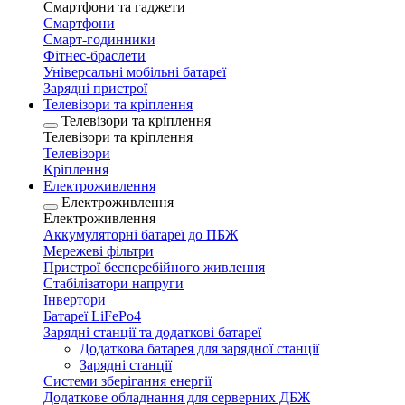
Смартфони та гаджети
Смартфони
Смарт-годинники
Фітнес-браслети
Універсальні мобільні батареї
Зарядні пристрої
Телевізори та кріплення
Телевізори та кріплення
Телевізори та кріплення
Телевізори
Кріплення
Електроживлення
Електроживлення
Електроживлення
Аккумуляторні батареї до ПБЖ
Мережеві фільтри
Пристрої бесперебійного живлення
Стабілізатори напруги
Інвертори
Батареї LiFePo4
Зарядні станції та додаткові батареї
Додаткова батарея для зарядної станції
Зарядні станції
Системи зберігання енергії
Додаткове обладнання для серверних ДБЖ