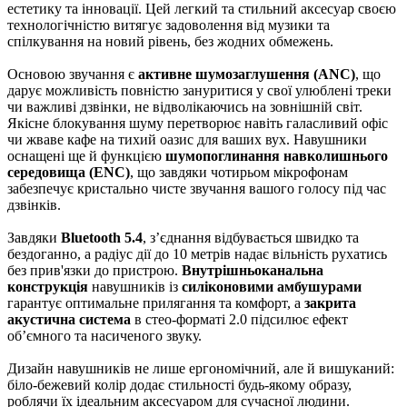
естетику та інновації. Цей легкий та стильний аксесуар своєю
технологічністю витягує задоволення від музики та
спілкування на новий рівень, без жодних обмежень.
Основою звучання є
активне шумозаглушення (ANC)
, що
дарує можливість повністю зануритися у свої улюблені треки
чи важливі дзвінки, не відволікаючись на зовнішній світ.
Якісне блокування шуму перетворює навіть галасливий офіс
чи жваве кафе на тихий оазис для ваших вух. Навушники
оснащені ще й функцією
шумопоглинання навколишнього
середовища (ENC)
, що завдяки чотирьом мікрофонам
забезпечує кристально чисте звучання вашого голосу під час
дзвінків.
Завдяки
Bluetooth 5.4
, з’єднання відбувається швидко та
бездоганно, а радіус дії до 10 метрів надає вільність рухатись
без прив'язки до пристрою.
Внутрішньоканальна
конструкція
навушників із
силіконовими амбушурами
гарантує оптимальне прилягання та комфорт, а
закрита
акустична система
в стео-форматі 2.0 підсилює ефект
об’ємного та насиченого звуку.
Дизайн навушників не лише ергономічний, але й вишуканий:
біло-бежевий колір додає стильності будь-якому образу,
роблячи їх ідеальним аксесуаром для сучасної людини.