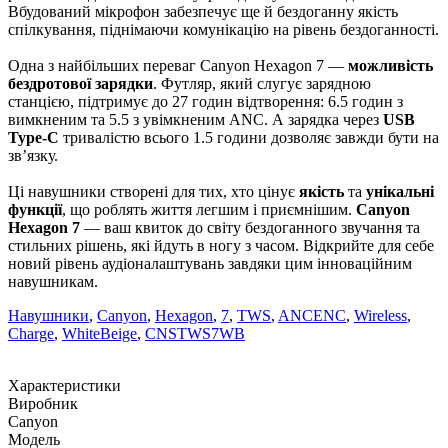
Вбудований мікрофон забезпечує ще й бездоганну якість
спілкування, піднімаючи комунікацію на рівень бездоганності.
Одна з найбільших переваг Canyon Hexagon 7 —
можливість
бездротової зарядки
. Футляр, який слугує зарядною
станцією, підтримує до 27 годин відтворення: 6.5 годин з
вимкненим та 5.5 з увімкненим ANC. А зарядка через
USB
Type-C
тривалістю всього 1.5 години дозволяє завжди бути на
зв’язку.
Ці навушники створені для тих, хто цінує
якість
та
унікальні
функції
, що роблять життя легшим і приємнішим.
Canyon
Hexagon 7
— ваш квиток до світу бездоганного звучання та
стильних рішень, які йдуть в ногу з часом. Відкрийте для себе
новий рівень аудіоналаштувань завдяки цим інноваційним
навушникам.
Навушники
,
Canyon
,
Hexagon
,
7
,
TWS
,
ANCENC
,
Wireless
,
Charge
,
WhiteBeige
,
CNSTWS7WB
Характеристики
Виробник
Canyon
Модель