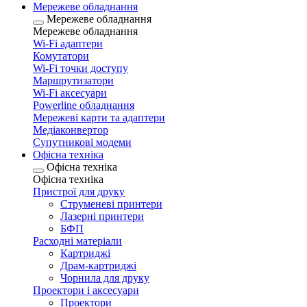
Мережеве обладнання
Мережеве обладнання
Мережеве обладнання
Wi-Fi адаптери
Комутатори
Wi-Fi точки доступу
Маршрутизатори
Wi-Fi аксесуари
Рowerline обладнання
Мережеві карти та адаптери
Медіаконвертор
Супутникові модеми
Офісна техніка
Офісна техніка
Офісна техніка
Пристрої для друку
Струменеві принтери
Лазерні принтери
БФП
Расходні матеріали
Картриджі
Драм-картриджі
Чорнила для друку
Проектори і аксесуари
Проектори