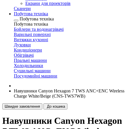
Екрани для проекторів
Сканери
Побутова техніка
Побутова техніка
Побутова техніка
Бойлери та водонагрівачі
Варильні поверхні
Витяжки кухонні
Духовки
Кондиціонери
Обігрівачі
Пральні машини
Холодильники
Сушильні машини
Посудомийні машини
Навушники Canyon Hexagon 7 TWS ANC+ENC Wireless
Charge White/Beige (CNS-TWS7WB)
Швидке замовлення
До кошика
Навушники Canyon Hexagon