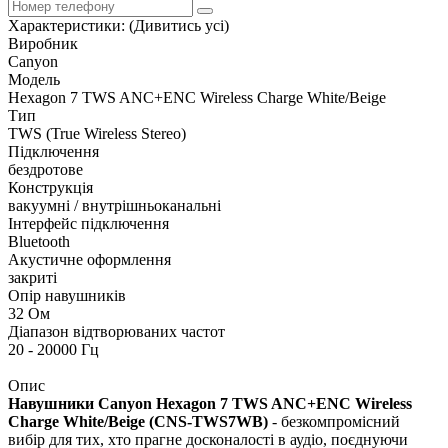
Характеристики:
(Дивитись усі)
Виробник
Canyon
Модель
Hexagon 7 TWS ANC+ENC Wireless Charge White/Beige
Тип
TWS (True Wireless Stereo)
Підключення
бездротове
Конструкція
вакуумні / внутрішньоканальні
Інтерфейс підключення
Bluetooth
Акустичне оформлення
закриті
Опір навушників
32 Ом
Діапазон відтворюваних частот
20 - 20000 Гц
Опис
Навушники Canyon Hexagon 7 TWS ANC+ENC Wireless
Charge White/Beige (CNS-TWS7WB)
- безкомпромісний
вибір для тих, хто прагне досконалості в аудіо, поєднуючи