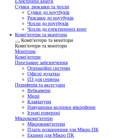
Електронні книги
Сумки, рюкзаки та чохли
Сумки до ноутбуків
Рюкзаки до ноутбуків
Чохли до ноутбуків
Чохли до електронних книг
Комп'ютери та монітори
Комп'ютери та монітори
Комп'ютери та монітори
Монітори
Комп'ютери
Програмне забезпечення
Операційні системи
Офісні додатки
ПЗ для сервера
Периферія та аксесуари
Вебкамери
Миші
Клавіатури
Навушники колонки мікрофони
Ігрові поверхні
Мікрокомп'ютери
Мікрокомп'ютери
Плати розширення для Мікро ПК
Екрани для Мікро ПК