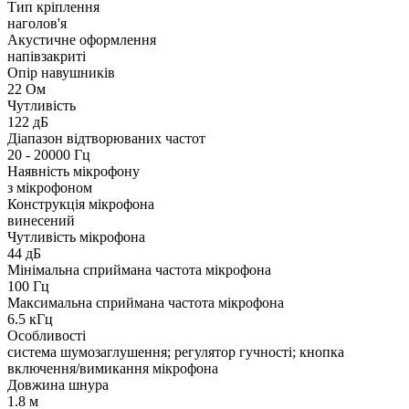
Тип кріплення
наголов'я
Акустичне оформлення
напівзакриті
Опір навушників
22 Ом
Чутливість
122 дБ
Діапазон відтворюваних частот
20 - 20000 Гц
Наявність мікрофону
з мікрофоном
Конструкція мікрофона
винесений
Чутливість мікрофона
44 дБ
Мінімальна сприймана частота мікрофона
100 Гц
Максимальна сприймана частота мікрофона
6.5 кГц
Особливості
система шумозаглушення; регулятор гучності; кнопка
включення/вимикання мікрофона
Довжина шнура
1.8 м