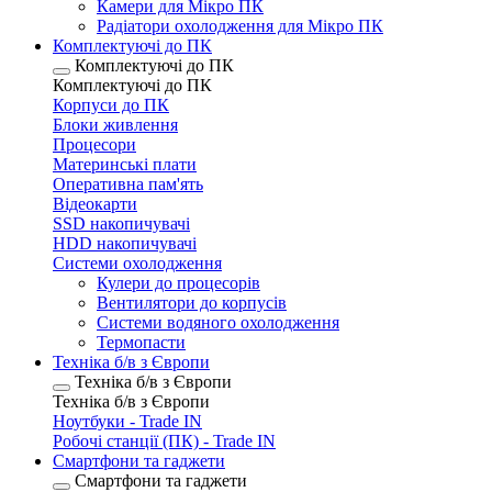
Камери для Мікро ПК
Радіатори охолодження для Мікро ПК
Комплектуючі до ПК
Комплектуючі до ПК
Комплектуючі до ПК
Корпуси до ПК
Блоки живлення
Процесори
Материнські плати
Оперативна пам'ять
Відеокарти
SSD накопичувачі
HDD накопичувачі
Системи охолодження
Кулери до процесорів
Вентилятори до корпусів
Системи водяного охолодження
Термопасти
Техніка б/в з Європи
Техніка б/в з Європи
Техніка б/в з Європи
Ноутбуки - Trade IN
Робочі станції (ПК) - Trade IN
Смартфони та гаджети
Смартфони та гаджети