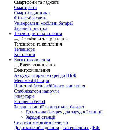
Смартфони та гаджети
Смартфони
Смарт-годинники
Фітнес-браслети
Універсальні мобільні батареї
Зарядні пристрої
Телевізори та кріплення
Телевізори та кріплення
Телевізори та кріплення
Телевізори
Кріплення
Електроживлення
Електроживлення
Електроживлення
Аккумуляторні батареї до ПБЖ
Мережеві фільтри
Пристрої бесперебійного живлення
Стабілізатори напруги
Інвертори
Батареї LiFePo4
Зарядні станції та додаткові батареї
Додаткова батарея для зарядної станції
Зарядні станції
Системи зберігання енергії
Додаткове обладнання для серверних ДБЖ