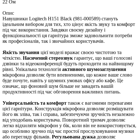
22 Ом
Опис
Навушники Logitech H151 Black (981-000589) стануть
ідеальним вибором для тих, хто цінує якість звуку та комфорт
під час використання. Завдяки своєму дизайну і
функціональності ця гарнітура зможе задовольнити потреби
як професіоналів, так і звичайних користувачів.
Якість звучання
цієї моделі вражає своєю чистотою та
чіткістю.
Насичений стереозвук
гарантує, що ваші голосові
дзвінки та відеоконференції будуть проходити на найвищому
рівні. Унікальна технологія
активного шумозаглушення
мікрофона дозволяє бути впевненими, що кожне ваше слово
буде почуте, навіть у шумних умовах офісу або кафе. Це
означає, що фоновий шум більше не завадить вашій
продуктивності під час обговорення важливих питань.
Універсальність та комфорт
також є вагомими перевагами
цієї гарнітури. Конструкція мікрофона дозволяє розміщувати
його як зліва, так і справа, забезпечуючи зручність незалежно
від уподобань користувача. Поворотний тримач дозволяє
легко відхиляти мікрофон у бік, коли він не використовується,
що особливо зручно під час простої прослуховування музики
або перегляду фільмів.
Регульована дужка
дозволяє