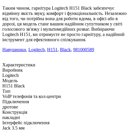
Таким чином, гарнітура Logitech H151 Black забезпечує
відмінну якість звуку, комфорт і функціональність. Незалежно
від того, чи потрібна вона для роботи вдома, в офісі або в
дорозі, ця модель стане вашим надійним супутником у світі
голосового зв'язку і мультимедійних розваг. Вибираючи
Logitech H151, ви отримуєте не просто гарнітуру, а надійний
інструмент для ефективного спілкування.
Навушники
,
Logitech
,
H151
,
Black
,
981000589
Характеристики
Виробник
Logitech
Модель
H151 Black
Тип
VoIP телефонія та кол-центри
Підключення
дротове
Конструкція
накладні
Інтерфейс підключення
Jack 3.5 мм