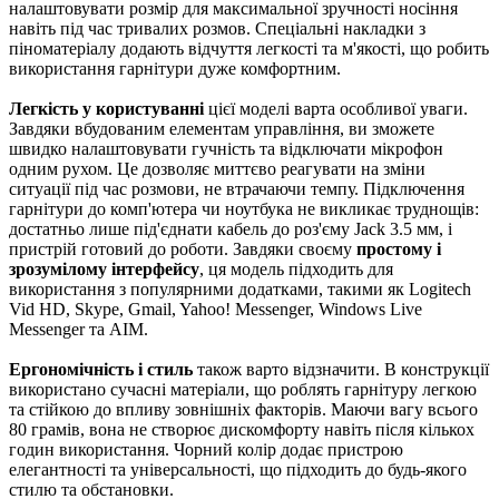
налаштовувати розмір для максимальної зручності носіння
навіть під час тривалих розмов. Спеціальні накладки з
піноматеріалу додають відчуття легкості та м'якості, що робить
використання гарнітури дуже комфортним.
Легкість у користуванні
цієї моделі варта особливої уваги.
Завдяки вбудованим елементам управління, ви зможете
швидко налаштовувати гучність та відключати мікрофон
одним рухом. Це дозволяє миттєво реагувати на зміни
ситуації під час розмови, не втрачаючи темпу. Підключення
гарнітури до комп'ютера чи ноутбука не викликає труднощів:
достатньо лише під'єднати кабель до роз'єму Jack 3.5 мм, і
пристрій готовий до роботи. Завдяки своєму
простому і
зрозумілому інтерфейсу
, ця модель підходить для
використання з популярними додатками, такими як Logitech
Vid HD, Skype, Gmail, Yahoo! Messenger, Windows Live
Messenger та AIM.
Ергономічність і стиль
також варто відзначити. В конструкції
використано сучасні матеріали, що роблять гарнітуру легкою
та стійкою до впливу зовнішніх факторів. Маючи вагу всього
80 грамів, вона не створює дискомфорту навіть після кількох
годин використання. Чорний колір додає пристрою
елегантності та універсальності, що підходить до будь-якого
стилю та обстановки.