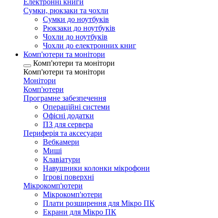
Електронні книги
Сумки, рюкзаки та чохли
Сумки до ноутбуків
Рюкзаки до ноутбуків
Чохли до ноутбуків
Чохли до електронних книг
Комп'ютери та монітори
Комп'ютери та монітори
Комп'ютери та монітори
Монітори
Комп'ютери
Програмне забезпечення
Операційні системи
Офісні додатки
ПЗ для сервера
Периферія та аксесуари
Вебкамери
Миші
Клавіатури
Навушники колонки мікрофони
Ігрові поверхні
Мікрокомп'ютери
Мікрокомп'ютери
Плати розширення для Мікро ПК
Екрани для Мікро ПК