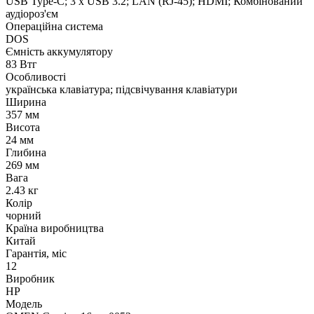
USB Type-C; 3 х USB 3.2; LAN (RJ-45); HDMI; Комбінований
аудіороз'єм
Операційна система
DOS
Ємність аккумулятору
83 Втг
Особливості
українська клавіатура; підсвічування клавіатури
Ширина
357 мм
Висота
24 мм
Глибина
269 мм
Вага
2.43 кг
Колір
чорний
Країна виробництва
Китай
Гарантія, міс
12
Виробник
HP
Модель