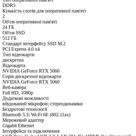
DDR5
Кількість слотів для оперативної пам'яті
2
Об'єм оперативної пам'яті
24 ГБ
Об'єм SSD
512 ГБ
Стандарт інтерфейсу SSD M.2
PCI Express 4.0 x4
Тип відеокарти
дискретна
Відеокарта
NVIDIA GeForce RTX 5060
Серія дискретної відеокарти
NVIDIA GeForce RTX 5060
Веб-камера
Full HD, 1080p
Додаткові можливості
вбудований мікрофон; стереодинаміки
Бездротові технології
Bluetooth 5.3; Wi-Fi 6E (802.11ax)
Мережевий адаптер
Gigabit Ethernet
Інтерфейси та підключення