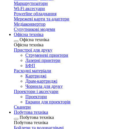
Маршрутизатори
Wi-Fi аксесуари
Рowerline обладнання
Мережеві карти та адаптери
Медіаконвертор
Супутникові модеми
Офісна техніка
Офісна техніка
Офісна техніка
Пристрої для друку
Струменеві принтери
Лазерні принтери
БФП
Расходні матеріали
Картриджі
Драм-картриджі
Чорнила для друку
Проектори і аксесуари
Проектори
Екрани для проекторів
Сканери
Побутова техніка
Побутова техніка
Побутова техніка
Бойлери та водонагрівачі