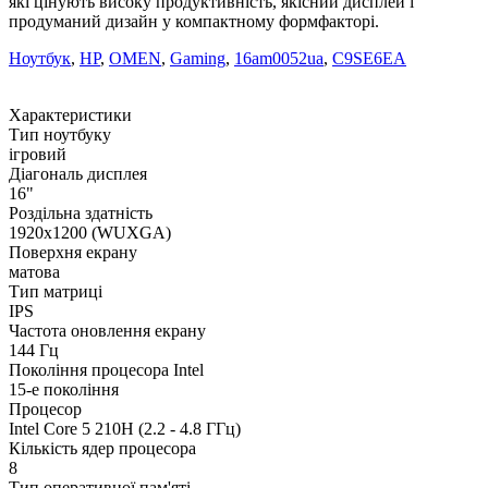
які цінують високу продуктивність, якісний дисплей і
продуманий дизайн у компактному формфакторі.
Ноутбук
,
HP
,
OMEN
,
Gaming
,
16am0052ua
,
C9SE6EA
Характеристики
Тип ноутбуку
ігровий
Діагональ дисплея
16"
Роздільна здатність
1920x1200 (WUXGA)
Поверхня екрану
матова
Тип матриці
IPS
Частота оновлення екрану
144 Гц
Покоління процесора Intel
15-е покоління
Процесор
Intel Core 5 210H (2.2 - 4.8 ГГц)
Кількість ядер процесора
8
Тип оперативної пам'яті