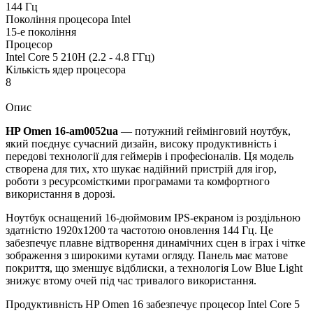
144 Гц
Покоління процесора Intel
15-е покоління
Процесор
Intel Core 5 210H (2.2 - 4.8 ГГц)
Кількість ядер процесора
8
Опис
HP Omen 16-am0052ua
— потужний геймінговий ноутбук,
який поєднує сучасний дизайн, високу продуктивність і
передові технології для геймерів і професіоналів. Ця модель
створена для тих, хто шукає надійний пристрій для ігор,
роботи з ресурсомісткими програмами та комфортного
використання в дорозі.
Ноутбук оснащений 16-дюймовим IPS-екраном із роздільною
здатністю 1920x1200 та частотою оновлення 144 Гц. Це
забезпечує плавне відтворення динамічних сцен в іграх і чітке
зображення з широкими кутами огляду. Панель має матове
покриття, що зменшує відблиски, а технологія Low Blue Light
знижує втому очей під час тривалого використання.
Продуктивність HP Omen 16 забезпечує процесор Intel Core 5