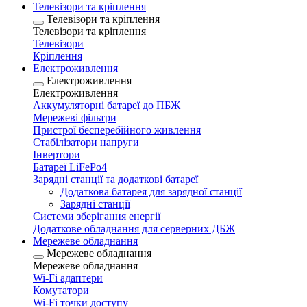
Телевізори та кріплення
Телевізори та кріплення
Телевізори та кріплення
Телевізори
Кріплення
Електроживлення
Електроживлення
Електроживлення
Аккумуляторні батареї до ПБЖ
Мережеві фільтри
Пристрої бесперебійного живлення
Стабілізатори напруги
Інвертори
Батареї LiFePo4
Зарядні станції та додаткові батареї
Додаткова батарея для зарядної станції
Зарядні станції
Системи зберігання енергії
Додаткове обладнання для серверних ДБЖ
Мережеве обладнання
Мережеве обладнання
Мережеве обладнання
Wi-Fi адаптери
Комутатори
Wi-Fi точки доступу