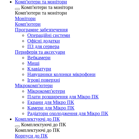
Комп'ютери та монітори
Комп'ютери та монітори
Комп'ютери та монітори
Монітори
Комп'ютери
Програмне забезпечення
Операційні системи
Офісні додатки
ПЗ для сервера
Периферія та аксесуари
Вебкамери
Миші
Клавіатури
Навушники колонки мікрофони
Ігрові поверхні
Мікрокомп'ютери
Мікрокомп'ютери
Плати розширення для Мікро ПК
Екрани для Мікро ПК
Камери для Мікро ПК
Радіатори охолодження для Мікро ПК
Комплектуючі до ПК
Комплектуючі до ПК
Комплектуючі до ПК
Корпуси до ПК