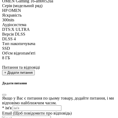
OMEN Gaming 16-am0052ua
Серія (модельний ряд)
HP OMEN
Яскравість
300nits
Аудіосистема
DTS:X ULTRA
Версія DLSS
DLSS 4
Тип накопичувача
SSD
Об'єм відеопам'яті
8 ГБ
Питання та відповіді
+ Додати питання
Додати питання
Якщо у Вас є питання по цьому товару, додайте питання, і ми
відповімо найближчим часом.
*
ім'я
Email
(Щоб повідомити про відповідь)