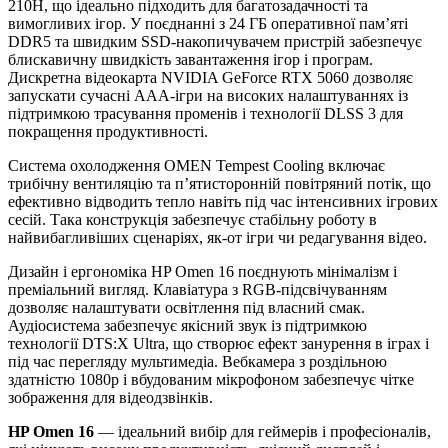
210H, що ідеально підходить для багатозадачності та
вимогливих ігор. У поєднанні з 24 ГБ оперативної пам’яті
DDR5 та швидким SSD-накопичувачем пристрій забезпечує
блискавичну швидкість завантаження ігор і програм.
Дискретна відеокарта NVIDIA GeForce RTX 5060 дозволяє
запускати сучасні AAA-ігри на високих налаштуваннях із
підтримкою трасування променів і технології DLSS 3 для
покращення продуктивності.
Система охолодження OMEN Tempest Cooling включає
трибічну вентиляцію та п’ятисторонній повітряний потік, що
ефективно відводить тепло навіть під час інтенсивних ігрових
сесій. Така конструкція забезпечує стабільну роботу в
найвибагливіших сценаріях, як-от ігри чи редагування відео.
Дизайн і ергономіка HP Omen 16 поєднують мінімалізм і
преміальний вигляд. Клавіатура з RGB-підсвічуванням
дозволяє налаштувати освітлення під власний смак.
Аудіосистема забезпечує якісний звук із підтримкою
технології DTS:X Ultra, що створює ефект занурення в іграх і
під час перегляду мультимедіа. Вебкамера з роздільною
здатністю 1080p і вбудованим мікрофоном забезпечує чітке
зображення для відеодзвінків.
HP Omen 16
— ідеальний вибір для геймерів і професіоналів,