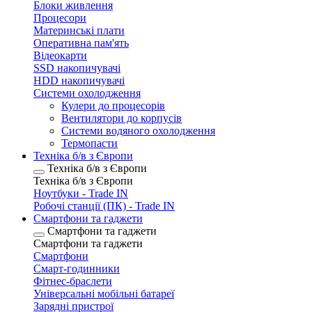
Блоки живлення
Процесори
Материнські плати
Оперативна пам'ять
Відеокарти
SSD накопичувачі
HDD накопичувачі
Системи охолодження
Кулери до процесорів
Вентилятори до корпусів
Системи водяного охолодження
Термопасти
Техніка б/в з Європи
Техніка б/в з Європи
Техніка б/в з Європи
Ноутбуки - Trade IN
Робочі станції (ПК) - Trade IN
Смартфони та гаджети
Смартфони та гаджети
Смартфони та гаджети
Смартфони
Смарт-годинники
Фітнес-браслети
Універсальні мобільні батареї
Зарядні пристрої