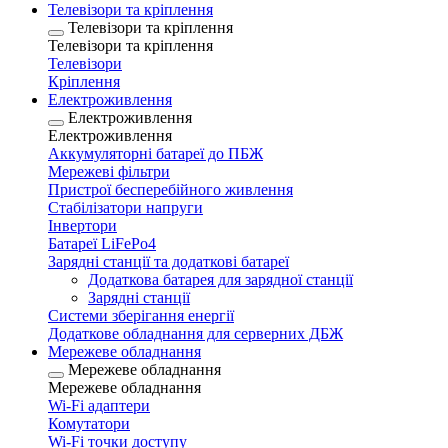
Телевізори та кріплення
Телевізори та кріплення
Телевізори та кріплення
Телевізори
Кріплення
Електроживлення
Електроживлення
Електроживлення
Аккумуляторні батареї до ПБЖ
Мережеві фільтри
Пристрої бесперебійного живлення
Стабілізатори напруги
Інвертори
Батареї LiFePo4
Зарядні станції та додаткові батареї
Додаткова батарея для зарядної станції
Зарядні станції
Системи зберігання енергії
Додаткове обладнання для серверних ДБЖ
Мережеве обладнання
Мережеве обладнання
Мережеве обладнання
Wi-Fi адаптери
Комутатори
Wi-Fi точки доступу