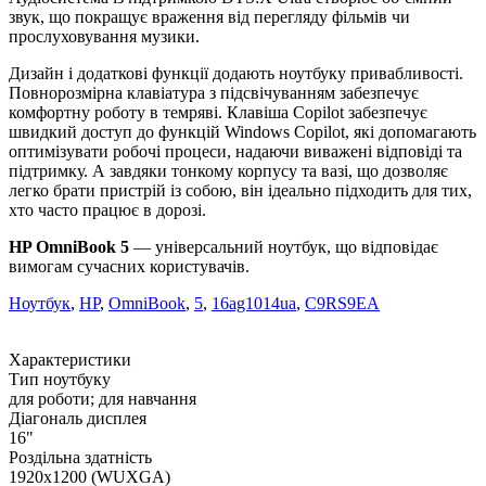
звук, що покращує враження від перегляду фільмів чи
прослуховування музики.
Дизайн і додаткові функції додають ноутбуку привабливості.
Повнорозмірна клавіатура з підсвічуванням забезпечує
комфортну роботу в темряві. Клавіша Copilot забезпечує
швидкий доступ до функцій Windows Copilot, які допомагають
оптимізувати робочі процеси, надаючи виважені відповіді та
підтримку. А завдяки тонкому корпусу та вазі, що дозволяє
легко брати пристрій із собою, він ідеально підходить для тих,
хто часто працює в дорозі.
HP OmniBook 5
— універсальний ноутбук, що відповідає
вимогам сучасних користувачів.
Ноутбук
,
HP
,
OmniBook
,
5
,
16ag1014ua
,
C9RS9EA
Характеристики
Тип ноутбуку
для роботи; для навчання
Діагональ дисплея
16"
Роздільна здатність
1920x1200 (WUXGA)