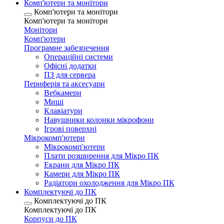
Комп'ютери та монітори
Комп'ютери та монітори
Комп'ютери та монітори
Монітори
Комп'ютери
Програмне забезпечення
Операційні системи
Офісні додатки
ПЗ для сервера
Периферія та аксесуари
Вебкамери
Миші
Клавіатури
Навушники колонки мікрофони
Ігрові поверхні
Мікрокомп'ютери
Мікрокомп'ютери
Плати розширення для Мікро ПК
Екрани для Мікро ПК
Камери для Мікро ПК
Радіатори охолодження для Мікро ПК
Комплектуючі до ПК
Комплектуючі до ПК
Комплектуючі до ПК
Корпуси до ПК