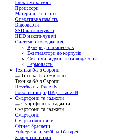
Блоки живлення
Процесори
Материнські плати
Оперативна пам'ять
Відеокарти
SSD накопичувачі
HDD накопичувачі
Системи охолодження
Кулери до процесорів
Вентилятори до корпусів
Системи водяного охолодження
Термопасти
Техніка б/в з Європи
Техніка б/в з Європи
Техніка б/в з Європи
Ноутбуки - Trade IN
Робочі станції (ПК) - Trade IN
Смартфони та гаджети
Смартфони та гаджети
Смартфони та гаджети
Смартфони
Смарт-годинники
Фітнес-браслети
Універсальні мобільні батареї
Зарядні пристрої