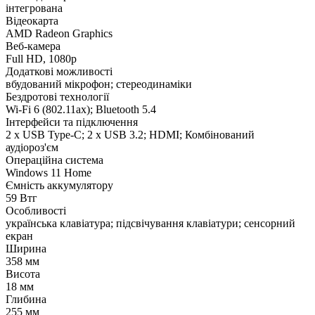
інтегрована
Відеокарта
AMD Radeon Graphics
Веб-камера
Full HD, 1080p
Додаткові можливості
вбудований мікрофон; стереодинаміки
Бездротові технології
Wi-Fi 6 (802.11aх); Bluetooth 5.4
Інтерфейси та підключення
2 х USB Type-C; 2 х USB 3.2; HDMI; Комбінований
аудіороз'єм
Операційна система
Windows 11 Home
Ємність аккумулятору
59 Втг
Особливості
українська клавіатура; підсвічування клавіатури; сенсорний
екран
Ширина
358 мм
Висота
18 мм
Глибина
255 мм