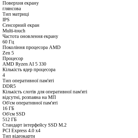
Поверхня екрану
глянсова
Тип матриці
IPS
Сенсорний екран
Multi-touch
Частота оновлення екрану
60 Гц
Покоління процесора AMD
Zen 5
Процесор
AMD Ryzen AI 5 330
Кількість ядер процесора
4
Тип оперативної пам'яті
DDR5
Кількість слотів для оперативної пам'яті
відсутні, розпаяна на МП
Об'єм оперативної пам'яті
16 ГБ
Об'єм SSD
512 ГБ
Стандарт інтерфейсу SSD M.2
PCI Express 4.0 x4
Тип відеокарти