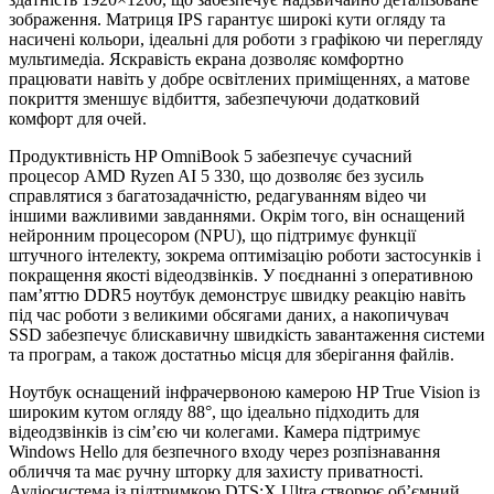
зображення. Матриця IPS гарантує широкі кути огляду та
насичені кольори, ідеальні для роботи з графікою чи перегляду
мультимедіа. Яскравість екрана дозволяє комфортно
працювати навіть у добре освітлених приміщеннях, а матове
покриття зменшує відбиття, забезпечуючи додатковий
комфорт для очей.
Продуктивність HP OmniBook 5 забезпечує сучасний
процесор AMD Ryzen AI 5 330, що дозволяє без зусиль
справлятися з багатозадачністю, редагуванням відео чи
іншими важливими завданнями. Окрім того, він оснащений
нейронним процесором (NPU), що підтримує функції
штучного інтелекту, зокрема оптимізацію роботи застосунків і
покращення якості відеодзвінків. У поєднанні з оперативною
пам’яттю DDR5 ноутбук демонструє швидку реакцію навіть
під час роботи з великими обсягами даних, а накопичувач
SSD забезпечує блискавичну швидкість завантаження системи
та програм, а також достатньо місця для зберігання файлів.
Ноутбук оснащений інфрачервоною камерою HP True Vision із
широким кутом огляду 88°, що ідеально підходить для
відеодзвінків із сім’єю чи колегами. Камера підтримує
Windows Hello для безпечного входу через розпізнавання
обличчя та має ручну шторку для захисту приватності.
Аудіосистема із підтримкою DTS:X Ultra створює об’ємний