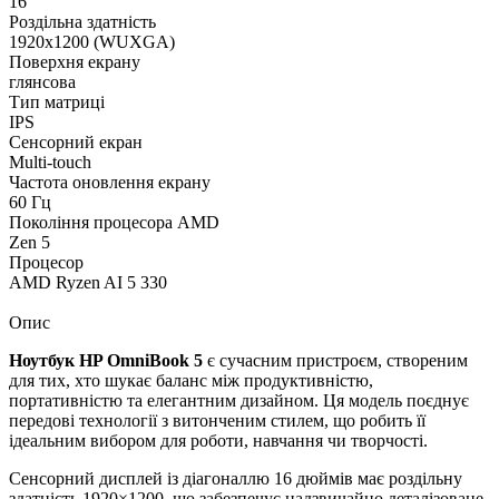
16"
Роздільна здатність
1920x1200 (WUXGA)
Поверхня екрану
глянсова
Тип матриці
IPS
Сенсорний екран
Multi-touch
Частота оновлення екрану
60 Гц
Покоління процесора AMD
Zen 5
Процесор
AMD Ryzen AI 5 330
Опис
Ноутбук HP OmniBook 5
є сучасним пристроєм, створеним
для тих, хто шукає баланс між продуктивністю,
портативністю та елегантним дизайном. Ця модель поєднує
передові технології з витонченим стилем, що робить її
ідеальним вибором для роботи, навчання чи творчості.
Сенсорний дисплей із діагоналлю 16 дюймів має роздільну
здатність 1920×1200, що забезпечує надзвичайно деталізоване