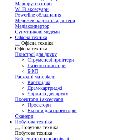
Маршрутизатори
Wi-Fi аксесуари
Рowerline обладнання
Мережеві карти та адаптери
Медіаконвертор
Супутникові модеми
Офісна техніка
Офісна техніка
Офісна техніка
Пристрої для друку
Струменеві принтери
Лазерні принтери
БФП
Расходні матеріали
Картриджі
Драм-картриджі
Чорнила для друку
Проектори і аксесуари
Проектори
Екрани для проекторів
Сканери
Побутова техніка
Побутова техніка
Побутова техніка
Бойлери та водонагрівачі