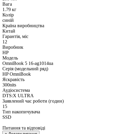
Вага
1.79 кг
Колір
синій
Країна виробництва
Китай
Гарантія, міс
12
Виробник
HP
Модель
OmniBook 5 16-ag1014ua
Серія (модельний ряд)
HP OmniBook
Яскравість
300nits
Аудіосистема
DTS:X ULTRA
Заявлений час роботи (годин)
15
Тип накопичувача
SSD
Питання та відповіді
+ Додати питання