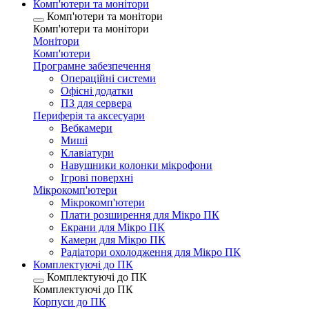
Комп'ютери та монітори
Комп'ютери та монітори
Комп'ютери та монітори
Монітори
Комп'ютери
Програмне забезпечення
Операційні системи
Офісні додатки
ПЗ для сервера
Периферія та аксесуари
Вебкамери
Миші
Клавіатури
Навушники колонки мікрофони
Ігрові поверхні
Мікрокомп'ютери
Мікрокомп'ютери
Плати розширення для Мікро ПК
Екрани для Мікро ПК
Камери для Мікро ПК
Радіатори охолодження для Мікро ПК
Комплектуючі до ПК
Комплектуючі до ПК
Комплектуючі до ПК
Корпуси до ПК