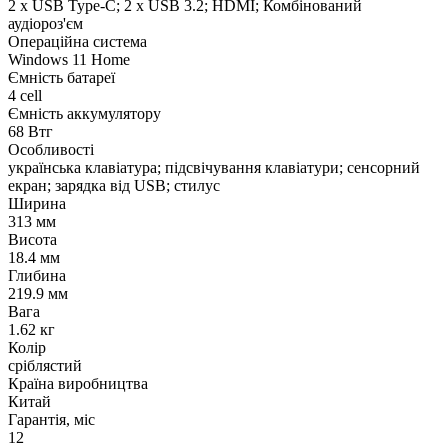
2 х USB Type-C; 2 х USB 3.2; HDMI; Комбінований
аудіороз'єм
Операційна система
Windows 11 Home
Ємність батареї
4 cell
Ємність аккумулятору
68 Втг
Особливості
українська клавіатура; підсвічування клавіатури; сенсорний
екран; зарядка від USB; стилус
Ширина
313 мм
Висота
18.4 мм
Глибина
219.9 мм
Вага
1.62 кг
Колір
сріблястий
Країна виробництва
Китай
Гарантія, міс
12