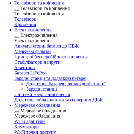
Телевізори та кріплення
Телевізори та кріплення
Телевізори та кріплення
Телевізори
Кріплення
Електроживлення
Електроживлення
Електроживлення
Аккумуляторні батареї до ПБЖ
Мережеві фільтри
Пристрої бесперебійного живлення
Стабілізатори напруги
Інвертори
Батареї LiFePo4
Зарядні станції та додаткові батареї
Додаткова батарея для зарядної станції
Зарядні станції
Системи зберігання енергії
Додаткове обладнання для серверних ДБЖ
Мережеве обладнання
Мережеве обладнання
Мережеве обладнання
Wi-Fi адаптери
Комутатори
Wi-Fi точки доступу