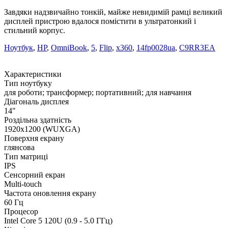
Завдяки надзвичайно тонкій, майже невидимій рамці великий
дисплей пристрою вдалося помістити в ультратонкий і
стильний корпус.
Ноутбук
,
HP
,
OmniBook
,
5
,
Flip
,
x360
,
14fp0028ua
,
C9RR3EA
Характеристики
Тип ноутбуку
для роботи; трансформер; портативний; для навчання
Діагональ дисплея
14"
Роздільна здатність
1920x1200 (WUXGA)
Поверхня екрану
глянсова
Тип матриці
IPS
Сенсорний екран
Multi-touch
Частота оновлення екрану
60 Гц
Процесор
Intel Core 5 120U (0.9 - 5.0 ГГц)