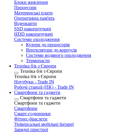
Блоки живлення
Процесори
Материнські плати
Оперативна пам'ять
Відеокарти
SSD накопичувачі
HDD накопичувачі
Системи охолодження
Кулери до процесорів
Вентилятори до корпусів
Системи водяного охолодження
Термопасти
Техніка б/в з Європи
Техніка б/в з Європи
Техніка б/в з Європи
Ноутбуки - Trade IN
Робочі станції (ПК) - Trade IN
Смартфони та гаджети
Смартфони та гаджети
Смартфони та гаджети
Смартфони
Смарт-годинники
Фітнес-браслети
Універсальні мобільні батареї
Зарядні пристрої