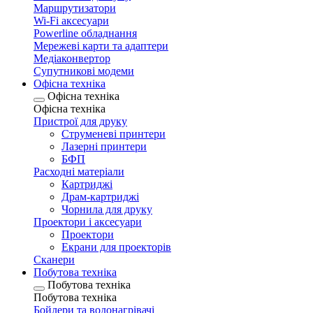
Маршрутизатори
Wi-Fi аксесуари
Рowerline обладнання
Мережеві карти та адаптери
Медіаконвертор
Супутникові модеми
Офісна техніка
Офісна техніка
Офісна техніка
Пристрої для друку
Струменеві принтери
Лазерні принтери
БФП
Расходні матеріали
Картриджі
Драм-картриджі
Чорнила для друку
Проектори і аксесуари
Проектори
Екрани для проекторів
Сканери
Побутова техніка
Побутова техніка
Побутова техніка
Бойлери та водонагрівачі