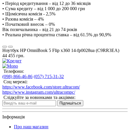
• Період кредитування – від 12 до 36 місяців
• Сума кредиту – від 1 000 до 200 000 грн
• Щомісячна комісія - 2,5%
• Разова комісія – 4%
• Початковий внесок – 0%
Вік позичальника – від 21 до 74 років
• Реальна річна процентна ставка – від 61.5% до 90,9%
Ноутбук HP OmniBook 5 Flip x360 14-fp0028ua (C9RR3EA)
44 455 грн.
Телефони:
(098) 866-46-86
(057) 715-31-32
Соц мережі:
https://www.facebook.com/store.ultracom/
https://www.instagram.com/ultracompc/
Слідкуйте за новинками та акціями:
Підпишіться
Інформація
Про наш магазин