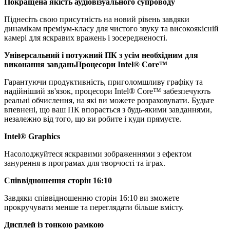
Покращена якість аудіовізуального супроводу
Піднесіть свою присутність на новий рівень завдяки
динамікам преміум-класу для чистого звуку та високоякісній
камері для яскравих вражень і зосередженості.
Універсальний і потужний ПК з усім необхідним для
виконання завдань
Процесори Intel® Core™
Гарантуючи продуктивність, приголомшливу графіку та
надійніший зв'язок, процесори Intel® Core™ забезпечують
реальні обчислення, на які ви можете розраховувати. Будьте
впевнені, що ваш ПК впорається з будь-якими завданнями,
незалежно від того, що ви робите і куди прямуєте.
Intel® Graphics
Насолоджуйтеся яскравими зображеннями з ефектом
занурення в програмах для творчості та іграх.
Співвідношення сторін 16:10
Завдяки співвідношенню сторін 16:10 ви зможете
прокручувати менше та переглядати більше вмісту.
Дисплей із тонкою рамкою