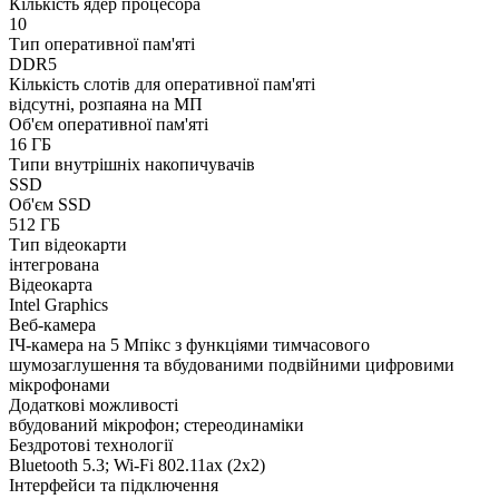
Кількість ядер процесора
10
Тип оперативної пам'яті
DDR5
Кількість слотів для оперативної пам'яті
відсутні, розпаяна на МП
Об'єм оперативної пам'яті
16 ГБ
Типи внутрішніх накопичувачів
SSD
Об'єм SSD
512 ГБ
Тип відеокарти
інтегрована
Відеокарта
Intel Graphics
Веб-камера
ІЧ-камера на 5 Мпікс з функціями тимчасового
шумозаглушення та вбудованими подвійними цифровими
мікрофонами
Додаткові можливості
вбудований мікрофон; стереодинаміки
Бездротові технології
Bluetooth 5.3; Wi-Fi 802.11ax (2x2)
Інтерфейси та підключення