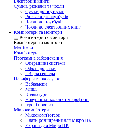
Електронні книги
Сумки, рюкзаки та чохли
Сумки до ноутбуків
Рюкзаки до ноутбуків
Чохли до ноутбуків
Чохли до електронних книг
Комп'ютери та монітори
Комп'ютери та монітори
Комп'ютери та монітори
Монітори
Комп'ютери
Програмне забезпечення
Операційні системи
Офісні додатки
ПЗ для сервера
Периферія та аксесуари
Вебкамери
Миші
Клавіатури
Навушники колонки мікрофони
Ігрові поверхні
Мікрокомп'ютери
Мікрокомп'ютери
Плати розширення для Мікро ПК
Екрани для Мікро ПК