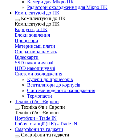
Камери для Мікро ПК
Радіатори охолодження для Мікро ПК
Комплектуючі до ПК
Комплектуючі до ПК
Комплектуючі до ПК
Корпуси до ПК
Блоки живлення
Процесори
Материнські плати
Оперативна пам'ять
Відеокарти
SSD накопичувачі
HDD накопичувачі
Системи охолодження
Кулери до процесорів
Вентилятори до корпусів
Системи водяного охолодження
Термопасти
Техніка б/в з Європи
Техніка б/в з Європи
Техніка б/в з Європи
Ноутбуки - Trade IN
Робочі станції (ПК) - Trade IN
Смартфони та гаджети
Смартфони та гаджети