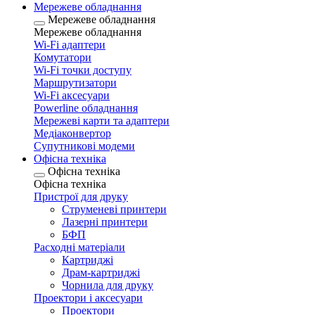
Мережеве обладнання
Мережеве обладнання
Мережеве обладнання
Wi-Fi адаптери
Комутатори
Wi-Fi точки доступу
Маршрутизатори
Wi-Fi аксесуари
Рowerline обладнання
Мережеві карти та адаптери
Медіаконвертор
Супутникові модеми
Офісна техніка
Офісна техніка
Офісна техніка
Пристрої для друку
Струменеві принтери
Лазерні принтери
БФП
Расходні матеріали
Картриджі
Драм-картриджі
Чорнила для друку
Проектори і аксесуари
Проектори