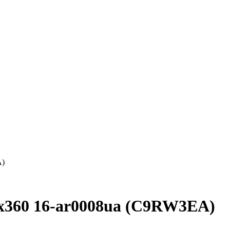
A)
x360 16-ar0008ua (C9RW3EA)