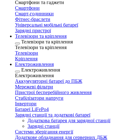
Смартфони та гаджети
Смартфони
Смарт-годинники
Фітнес-браслети
Універсальні мобільні батареї
Зарядні пристрої
Телевізори та кріплення
Телевізори та кріплення
Телевізори та кріплення
Телевізори
Кріплення
Електроживлення
Електроживлення
Електроживлення
Аккумуляторні батареї до ПБЖ
Мережеві фільтри
Пристрої бесперебійного живлення
Стабілізатори напруги
Інвертори
Батареї LiFePo4
Зарядні станції та додаткові батареї
Додаткова батарея для зарядної станції
Зарядні станції
Системи зберігання енергії
Додаткове обладнання для серверних ДБЖ