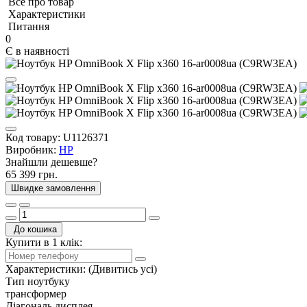
Все про товар
Характеристики
Питання
0
Є в наявності
Код товару:
U1126371
Виробник:
HP
Знайшли дешевше?
65 399 грн.
Швидке замовлення
До кошика
Купити в 1 клік:
Характеристики:
(Дивитись усі)
Тип ноутбуку
трансформер
Діагональ дисплея