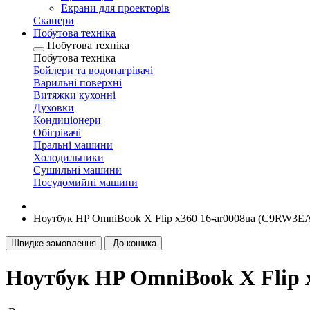
Екрани для проекторів
Сканери
Побутова техніка
Побутова техніка
Побутова техніка
Бойлери та водонагрівачі
Варильні поверхні
Витяжки кухонні
Духовки
Кондиціонери
Обігрівачі
Пральні машини
Холодильники
Сушильні машини
Посудомийні машини
Ноутбук HP OmniBook X Flip x360 16-ar0008ua (C9RW3E
Швидке замовлення
До кошика
Ноутбук HP OmniBook X Flip 