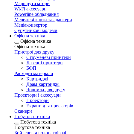
Маршрутизатори
Wi-Fi аксесуари
Рowerline обладнання
Мережеві карти та адаптери
Медіаконвертор
Супутникові модеми
Офісна техніка
Офісна техніка
Офісна техніка
Пристрої для друку
Струменеві принтери
Лазерні принтери
БФП
Расходні матеріали
Картриджі
Драм-картриджі
Чорнила для друку
Проектори і аксесуари
Проектори
Екрани для проекторів
Сканери
Побутова техніка
Побутова техніка
Побутова техніка
Бойлери та водонагрівачі