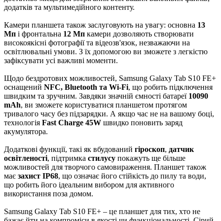
додатків та мультимедійного контенту.
Камери планшета також заслуговують на увагу: основна
13
Мп
і фронтальна
12 Мп
камери дозволяють створювати
високоякісні фотографії та відеозв'язок, незважаючи на
освітлювальні умови. З їх допомогою ви зможете з легкістю
зафіксувати усі важливі моменти.
Щодо бездротових можливостей, Samsung Galaxy Tab S10 FE+
оснащений
NFC, Bluetooth та Wi-Fi
, що робить підключення
швидким та зручним. Завдяки значній ємності батареї
10090
mAh
, ви зможете користуватися планшетом протягом
тривалого часу без підзарядки. А якщо час не на вашому боці,
технологія
Fast Charge 45W
швидко поновить заряд
акумулятора.
Додаткові функції, такі як вбудований
гіроскоп
,
датчик
освітленості
, підтримка
стилусу
покажуть ще більше
можливостей для творчого самовираження. Планшет також
має
захист IP68
, що означає його стійкість до пилу та води,
що робить його ідеальним вибором для активного
використання поза домом.
Samsung Galaxy Tab S10 FE+ – це планшет для тих, хто не
бажає йти на компроміси в якості чи функціональності. Сірий