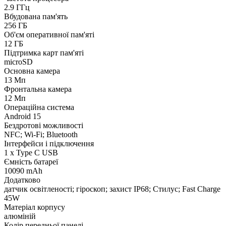
2.9 ГГц
Вбудована пам'ять
256 ГБ
Об'єм оперативної пам'яті
12 ГБ
Підтримка карт пам'яті
microSD
Основна камера
13 Мп
Фронтальна камера
12 Мп
Операційна система
Android 15
Бездротові можливості
NFC; Wi-Fi; Bluetooth
Інтерфейси і підключення
1 x Type C USB
Ємність батареї
10090 mAh
Додатково
датчик освітленості; гіроскоп; захист IP68; Стилус; Fast Charge
45W
Матеріал корпусу
алюміній
Колір передньої панелі