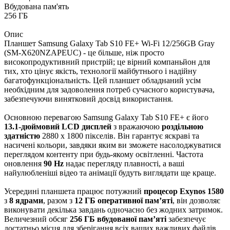
Вбудована пам'ять
256 ГБ
Опис
Планшет Samsung Galaxy Tab S10 FE+ Wi-Fi 12/256GB Gray
(SM-X620NZAPEUC) - це більше, ніж просто
високопродуктивний пристрій; це вірний компаньйон для
тих, хто цінує якість, технології майбутнього і надійну
багатофункціональність. Цей планшет обладнаний усім
необхідним для задоволення потреб сучасного користувача,
забезпечуючи винятковий досвід використання.
Основною перевагою Samsung Galaxy Tab S10 FE+ є його
13.1-дюймовий LCD дисплей
з вражаючою
роздільною
здатністю
2880 x 1800 пікселів. Він гарантує яскраві та
насичені кольори, завдяки яким ви зможете насолоджуватися
переглядом контенту при будь-якому освітленні. Частота
оновлення
90 Hz
надає перегляду плавності, а ваші
найулюбленіші відео та анімації будуть виглядати ще краще.
Усередині планшета працює потужний
процесор Exynos 1580
з
8 ядрами
, разом з
12 ГБ оперативної пам’яті
, він дозволяє
виконувати декілька завдань одночасно без жодних затримок.
Величезний обсяг
256 ГБ вбудованої пам’яті
забезпечує
достатньо місця для зберігання всіх ваших важливих файлів,