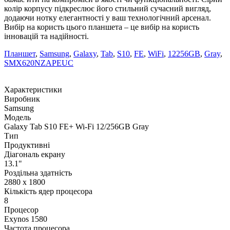
колір корпусу підкреслює його стильний сучасний вигляд,
додаючи нотку елегантності у ваш технологічний арсенал.
Вибір на користь цього планшета – це вибір на користь
інновацій та надійності.
Планшет
,
Samsung
,
Galaxy
,
Tab
,
S10
,
FE
,
WiFi
,
12256GB
,
Gray
,
SMX620NZAPEUC
Характеристики
Виробник
Samsung
Модель
Galaxy Tab S10 FE+ Wi-Fi 12/256GB Gray
Тип
Продуктивні
Діагональ екрану
13.1"
Роздільна здатність
2880 x 1800
Кількість ядер процесора
8
Процесор
Exynos 1580
Частота процесора