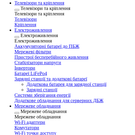
Телевізори та кріплення
Телевізори та кріплення
Телевізори та кріплення
Телевізори
Кріплення
Електроживлення
Електроживлення
Електроживлення
Аккумуляторні батареї до ПБЖ
Мережеві фільтри
Пристрої бесперебійного живлення
Стабілізатори напруги
Інвертори
Батареї LiFePo4
Зарядні станції та додаткові батареї
Додаткова батарея для зарядної станції
Зарядні станції
Системи зберігання енергії
Додаткове обладнання для серверних ДБЖ
Мережеве обладнання
Мережеве обладнання
Мережеве обладнання
Wi-Fi адаптери
Комутатори
Wi-Fi точки доступу