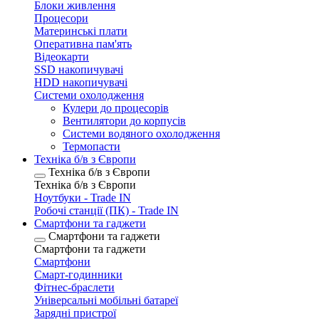
Блоки живлення
Процесори
Материнські плати
Оперативна пам'ять
Відеокарти
SSD накопичувачі
HDD накопичувачі
Системи охолодження
Кулери до процесорів
Вентилятори до корпусів
Системи водяного охолодження
Термопасти
Техніка б/в з Європи
Техніка б/в з Європи
Техніка б/в з Європи
Ноутбуки - Trade IN
Робочі станції (ПК) - Trade IN
Смартфони та гаджети
Смартфони та гаджети
Смартфони та гаджети
Смартфони
Смарт-годинники
Фітнес-браслети
Універсальні мобільні батареї
Зарядні пристрої