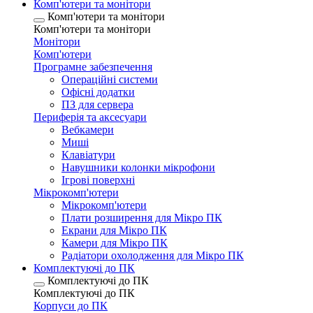
Комп'ютери та монітори
Комп'ютери та монітори
Комп'ютери та монітори
Монітори
Комп'ютери
Програмне забезпечення
Операційні системи
Офісні додатки
ПЗ для сервера
Периферія та аксесуари
Вебкамери
Миші
Клавіатури
Навушники колонки мікрофони
Ігрові поверхні
Мікрокомп'ютери
Мікрокомп'ютери
Плати розширення для Мікро ПК
Екрани для Мікро ПК
Камери для Мікро ПК
Радіатори охолодження для Мікро ПК
Комплектуючі до ПК
Комплектуючі до ПК
Комплектуючі до ПК
Корпуси до ПК