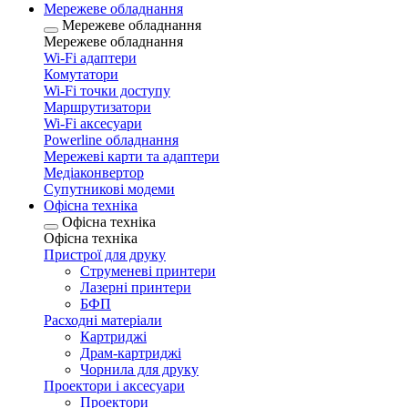
Мережеве обладнання
Мережеве обладнання
Мережеве обладнання
Wi-Fi адаптери
Комутатори
Wi-Fi точки доступу
Маршрутизатори
Wi-Fi аксесуари
Рowerline обладнання
Мережеві карти та адаптери
Медіаконвертор
Супутникові модеми
Офісна техніка
Офісна техніка
Офісна техніка
Пристрої для друку
Струменеві принтери
Лазерні принтери
БФП
Расходні матеріали
Картриджі
Драм-картриджі
Чорнила для друку
Проектори і аксесуари
Проектори