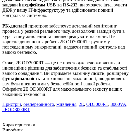
завдяки
інтерфейсам USB та RS-232
, ви зможете інтегрувати
ДБЖ у вашу IT-інфраструктуру та здійснювати повний
контроль за системою.
РК-дисплей
пристрою забезпечує детальний моніторинг
процесів у режимі реального часу, дозволяючи завжди бути в
курсі стану живлення та швидко реагувати на зміни. Це
корисне доповнення робить 2E OD3000RT зручним у
повсякденному використанні, надаючи повний контроль над
вашою безпекою.
Отже, 2E OD3000RT — це не просто джерело живлення, а
інноваційне рішення для забезпечення безпеки та стабільності
вашого обладнання. Ви отримаєте відмінну
якість
, розширену
функціональність
та технологічні можливості, що дозволять
вам бути впевненими у безперебійності вашої роботи.
Обирайте 2E OD3000RT для максимального захисту ваших
важливих технологій.
Пристрій
,
безперебійного
,
живлення
,
2E
,
OD3000RT
,
3000VA
,
2EOD3000RT
Характеристики
Виробник