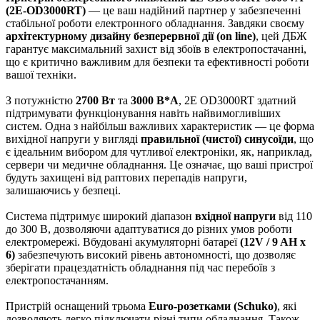
(2E-OD3000RT)
— це ваш надійний партнер у забезпеченні
стабільної роботи електронного обладнання. Завдяки своєму
архітектурному дизайну безперервної дії (on line)
, цей ДБЖ
гарантує максимальний захист від збоїв в електропостачанні,
що є критично важливим для безпеки та ефективності роботи
вашої техніки.
З потужністю
2700 Вт
та
3000 В*А
, 2E OD3000RT здатний
підтримувати функціонування навіть найвимогливіших
систем. Одна з найбільш важливих характеристик — це форма
вихідної напруги у вигляді
правильної (чистої) синусоїди
, що
є ідеальним вибором для чутливої електроніки, як, наприклад,
сервери чи медичне обладнання. Це означає, що ваші пристрої
будуть захищені від раптових перепадів напруги,
залишаючись у безпеці.
Система підтримує широкий діапазон
вхідної напруги
від 110
до 300 В, дозволяючи адаптуватися до різних умов роботи
електромережі. Вбудовані акумуляторні батареї
(12V / 9 AH x
6)
забезпечують високий рівень автономності, що дозволяє
зберігати працездатність обладнання під час перебоїв з
електропостачанням.
Пристрій оснащений трьома
Euro-розетками (Schuko)
, які
дозволяють легко підключати різні типи обладнання. Також,