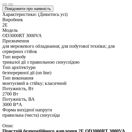
Повідомити про наявність
Характеристики:
(Дивитись усі)
Виробник
2E
Модель
OD3000RT 3000VA
Призначення
для мережевого обладнання; для побутової техніки; для
серверних стійок
Тип виробу
тривалої дії з правильною синусоїдою
Тип архітектури
безперервної дії (on line)
Тип виконання
монтуємий в стійку; класичний
Потужність, Вт
2700 Вт
Потужність, ВА
3000 В*А
Форма вихідної напруги
правильна (чиста) синусоїда
Опис
Пристрій безперебійного живлення 2E OD3000RT 3000VA