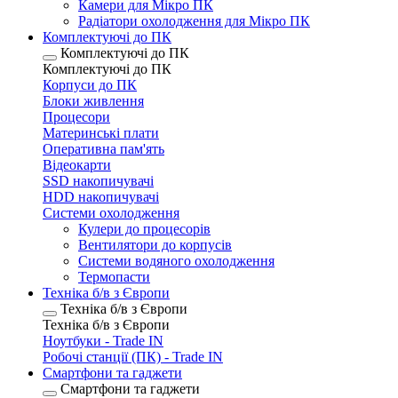
Камери для Мікро ПК
Радіатори охолодження для Мікро ПК
Комплектуючі до ПК
Комплектуючі до ПК
Комплектуючі до ПК
Корпуси до ПК
Блоки живлення
Процесори
Материнські плати
Оперативна пам'ять
Відеокарти
SSD накопичувачі
HDD накопичувачі
Системи охолодження
Кулери до процесорів
Вентилятори до корпусів
Системи водяного охолодження
Термопасти
Техніка б/в з Європи
Техніка б/в з Європи
Техніка б/в з Європи
Ноутбуки - Trade IN
Робочі станції (ПК) - Trade IN
Смартфони та гаджети
Смартфони та гаджети