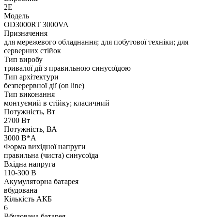
2E
Модель
OD3000RT 3000VA
Призначення
для мережевого обладнання; для побутової техніки; для
серверних стійок
Тип виробу
тривалої дії з правильною синусоїдою
Тип архітектури
безперервної дії (on line)
Тип виконання
монтуємий в стійку; класичний
Потужність, Вт
2700 Вт
Потужність, ВА
3000 В*А
Форма вихідної напруги
правильна (чиста) синусоїда
Вхідна напруга
110-300 В
Акумуляторна батарея
вбудована
Кількість АКБ
6
Вбудована батарея