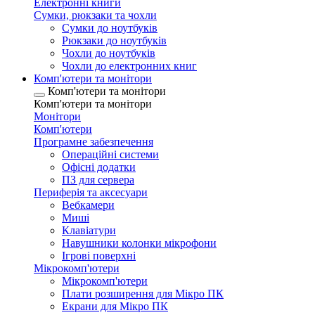
Електронні книги
Сумки, рюкзаки та чохли
Сумки до ноутбуків
Рюкзаки до ноутбуків
Чохли до ноутбуків
Чохли до електронних книг
Комп'ютери та монітори
Комп'ютери та монітори
Комп'ютери та монітори
Монітори
Комп'ютери
Програмне забезпечення
Операційні системи
Офісні додатки
ПЗ для сервера
Периферія та аксесуари
Вебкамери
Миші
Клавіатури
Навушники колонки мікрофони
Ігрові поверхні
Мікрокомп'ютери
Мікрокомп'ютери
Плати розширення для Мікро ПК
Екрани для Мікро ПК