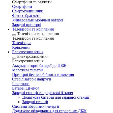
Смартфони та гаджети
Смартфони
Смарт-годинники
Фітнес-браслети
Універсальні мобільні батареї
Зарядні пристрої
Телевізори та кріплення
Телевізори та кріплення
Телевізори та кріплення
Телевізори
Кріплення
Електроживлення
Електроживлення
Електроживлення
Аккумуляторні батареї до ПБЖ
Мережеві фільтри
Пристрої бесперебійного живлення
Стабілізатори напруги
Інвертори
Батареї LiFePo4
Зарядні станції та додаткові батареї
Додаткова батарея для зарядної станції
Зарядні станції
Системи зберігання енергії
Додаткове обладнання для серверних ДБЖ