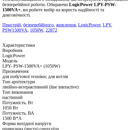
безперебійної роботи. Обираючи
LogicPower LPY-PSW-
1500VA+
, ви робите вибір на користь надійності та
довговічності.
Пристрій
,
безперебійного
,
живлення
,
LogicPower
,
LPY
,
PSW1500VA
,
1050W
,
22872
Характеристики
Виробник
LogicPower
Модель
LPY- PSW-1500VA+ (1050W)
Призначення
для побутової техніки; для котлів
Тип архітектури
лінійно-інтерактивний (line interactive)
Тип виконання
настінний
Потужність, Вт
1050 Вт
Потужність, ВА
1500 В*А
Форма вихідної напруги
правильна (чиста) синусоїда