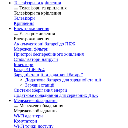
Телевізори та кріплення
Телевізори та кріплення
Телевізори та кріплення
Телевізори
Кріплення
Електроживлення
Електроживлення
Електроживлення
Аккумуляторні батареї до ПБЖ
Мережеві фільтри
Пристрої бесперебійного живлення
Стабілізатори напруги
Інвертори
Батареї LiFePo4
Зарядні станції та додаткові батареї
Додаткова батарея для зарядної станції
Зарядні станції
Системи зберігання енергії
Додаткове обладнання для серверних ДБЖ
Мережеве обладнання
Мережеве обладнання
Мережеве обладнання
Wi-Fi адаптери
Комутатори
Wi-Fi точки доступу