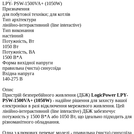
LPY- PSW-1500VA+ (1050W)
Призначення
для побутової техніки; для котлів
Тип архітектури
лінійно-інтерактивний (line interactive)
Тип виконання
настінний
Потужність, Вт
1050 Вт
Потужність, ВА
1500 В*А
Форма вихідної напруги
правильна (чиста) синусоїда
Вхідна напруга
140-275 В
Опис
Пристрій безперебійного живлення (ДБЖ)
LogicPower LPY-
PSW-1500VA+ (1050W)
- надійне рішення для захисту вашої
електроніки в разі відключення мережевого живлення. Цей
лінійно-інтерактивний (line interactive) ДБЖ забезпечує
потужність у 1500 В*А або 1050 Вт, що ідеально підходить для
різноманітного обладнання.
Одна з ключових переваг моделі - правильна (чиста) синусоїда