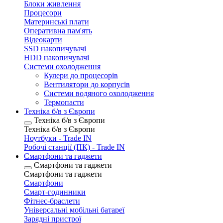
Блоки живлення
Процесори
Материнські плати
Оперативна пам'ять
Відеокарти
SSD накопичувачі
HDD накопичувачі
Системи охолодження
Кулери до процесорів
Вентилятори до корпусів
Системи водяного охолодження
Термопасти
Техніка б/в з Європи
Техніка б/в з Європи
Техніка б/в з Європи
Ноутбуки - Trade IN
Робочі станції (ПК) - Trade IN
Смартфони та гаджети
Смартфони та гаджети
Смартфони та гаджети
Смартфони
Смарт-годинники
Фітнес-браслети
Універсальні мобільні батареї
Зарядні пристрої