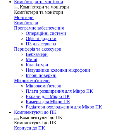
Комп'ютери та монітори
Комп'ютери та монітори
Комп'ютери та монітори
Монітори
Комп'ютери
Програмне забезпечення
Операційні системи
Офісні додатки
ПЗ для сервера
Периферія та аксесуари
Вебкамери
Миші
Клавіатури
Навушники колонки мікрофони
Ігрові поверхні
Мікрокомп'ютери
Мікрокомп'ютери
Плати розширення для Мікро ПК
Екрани для Мікро ПК
Камери для Мікро ПК
Радіатори охолодження для Мікро ПК
Комплектуючі до ПК
Комплектуючі до ПК
Комплектуючі до ПК
Корпуси до ПК