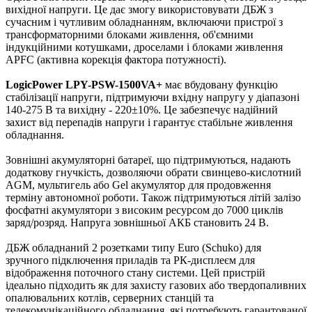
вихідної напруги. Це дає змогу використовувати ДБЖ з
сучасним і чутливим обладнанням, включаючи пристрої з
трансформаторними блоками живлення, об'ємними
індукційними котушками, дроселами і блоками живлення
APFC (активна корекція фактора потужності).
LogicPower LPY-PSW-1500VA+
має вбудовану функцію
стабілізації напруги, підтримуючи вхідну напругу у діапазоні
140-275 В та вихідну - 220±10%. Це забезпечує надійний
захист від перепадів напруги і гарантує стабільне живлення
обладнання.
Зовнішні акумуляторні батареї, що підтримуються, надають
додаткову гнучкість, дозволяючи обрати свинцево-кислотний
AGM, мультигель або Gel акумулятор для продовження
терміну автономної роботи. Також підтримуються літій залізо
фосфатні акумулятори з високим ресурсом до 7000 циклів
заряд/розряд. Напруга зовнішньої АКБ становить 24 В.
ДБЖ обладнаний 2 розетками типу Euro (Schuko) для
зручного підключення приладів та РК-дисплеєм для
відображення поточного стану системи. Цей пристрій
ідеально підходить як для захисту газових або твердопаливних
опалювальних котлів, серверних станцій та
телекомунікаційного обладнання, які потребують гарантованої