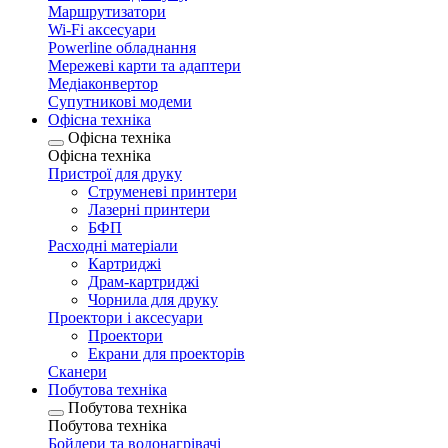
Маршрутизатори
Wi-Fi аксесуари
Рowerline обладнання
Мережеві карти та адаптери
Медіаконвертор
Супутникові модеми
Офісна техніка
Офісна техніка
Офісна техніка
Пристрої для друку
Струменеві принтери
Лазерні принтери
БФП
Расходні матеріали
Картриджі
Драм-картриджі
Чорнила для друку
Проектори і аксесуари
Проектори
Екрани для проекторів
Сканери
Побутова техніка
Побутова техніка
Побутова техніка
Бойлери та водонагрівачі