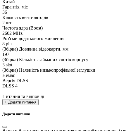
Китай
Гарантія, міс
36
Кількість вентиляторів
2 шт
Частота ядра (Boost)
2602 MHz
Роз'єми додаткового живлення
8 pin
(Збірка) Довжина відеокарти, мм
197
(Збірка) Кількість займаних слотів корпусу
3 slot
(Збірка) Наявність низькопрофільної заглушки
Немає
Версія DLSS
DLSS 4
Питання та відповіді
+ Додати питання
Додати питання
Якщо у Вас є питання по цьому товару, додайте питання, і ми