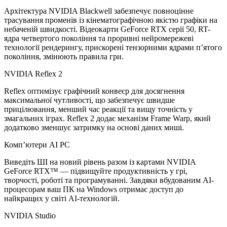
Архітектура NVIDIA Blackwell забезпечує повноцінне
трасування променів із кінематографічною якістю графіки на
небаченій швидкості. Відеокарти GeForce RTX серії 50, RT-
ядра четвертого покоління та проривні нейромережеві
технології рендерингу, прискорені тензорними ядрами п’ятого
покоління, змінюють правила гри.
NVIDIA Reflex 2
Reflex оптимізує графічний конвеєр для досягнення
максимальної чутливості, що забезпечує швидше
прицілювання, менший час реакції та вищу точність у
змагальних іграх. Reflex 2 додає механізм Frame Warp, який
додатково зменшує затримку на основі даних миші.
Комп’ютери AI PC
Виведіть ШІ на новий рівень разом із картами NVIDIA
GeForce RTX™ — підвищуйте продуктивність у грі,
творчості, роботі та програмуванні. Завдяки вбудованим AI-
процесорам ваш ПК на Windows отримає доступ до
найкращих у світі AI-технологій.
NVIDIA Studio