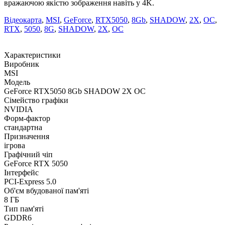
вражаючою якістю зображення навіть у 4K.
Відеокарта
,
MSI
,
GeForce
,
RTX5050
,
8Gb
,
SHADOW
,
2X
,
OC
,
RTX
,
5050
,
8G
,
SHADOW
,
2X
,
OC
Характеристики
Виробник
MSI
Модель
GeForce RTX5050 8Gb SHADOW 2X OC
Сімейство графіки
NVIDIA
Форм-фактор
стандартна
Призначення
ігрова
Графічний чіп
GeForce RTX 5050
Інтерфейс
PCI-Express 5.0
Об'єм вбудованої пам'яті
8 ГБ
Тип пам'яті
GDDR6