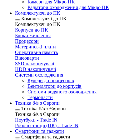
Камери для Мікро ПК
Радіатори охолодження для Мікро ПК
Комплектуючі до ПК
Комплектуючі до ПК
Комплектуючі до ПК
Корпуси до ПК
Блоки живлення
Процесори
Материнські плати
Оперативна пам'ять
Відеокарти
SSD накопичувачі
HDD накопичувачі
Системи охолодження
Кулери до процесорів
Вентилятори до корпусів
Системи водяного охолодження
Термопасти
Техніка б/в з Європи
Техніка б/в з Європи
Техніка б/в з Європи
Ноутбуки - Trade IN
Робочі станції (ПК) - Trade IN
Смартфони та гаджети
Смартфони та гаджети