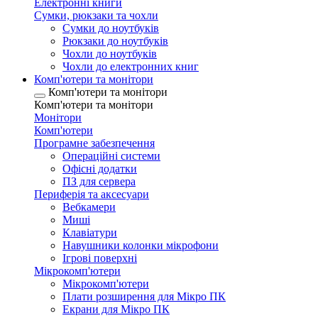
Електронні книги
Сумки, рюкзаки та чохли
Сумки до ноутбуків
Рюкзаки до ноутбуків
Чохли до ноутбуків
Чохли до електронних книг
Комп'ютери та монітори
Комп'ютери та монітори
Комп'ютери та монітори
Монітори
Комп'ютери
Програмне забезпечення
Операційні системи
Офісні додатки
ПЗ для сервера
Периферія та аксесуари
Вебкамери
Миші
Клавіатури
Навушники колонки мікрофони
Ігрові поверхні
Мікрокомп'ютери
Мікрокомп'ютери
Плати розширення для Мікро ПК
Екрани для Мікро ПК