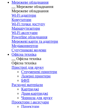
Мережеве обладнання
Мережеве обладнання
Мережеве обладнання
Wi-Fi адаптери
Комутатори
Wi-Fi точки доступу
Маршрутизатори
Wi-Fi аксесуари
Рowerline обладнання
Мережеві карти та адаптери
Медіаконвертор
Супутникові модеми
Офісна техніка
Офісна техніка
Офісна техніка
Пристрої для друку
Струменеві принтери
Лазерні принтери
БФП
Расходні матеріали
Картриджі
Драм-картриджі
Чорнила для друку
Проектори і аксесуари
Проектори