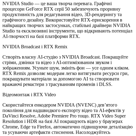
NVIDIA Studio — це ваша творча перевага. Графічні
процесори GeForce RTX серії 50 забезпечують проривну
продуктивність для редагування відео, 3D-рендерингу та
графічного дизайну. Використовуйте RTX-прискорення в
найкращих творчих застосунках, стабільні драйвери NVIDIA
Studio та ексклюзивні інструменти, що відкривають потенціал
AI-творчості на базі платформи RTX.
NVIDIA Broadcast і RTX Remix
Створіть власну AI-студію з NVIDIA Broadcast. Покращуйте
стріми, дзвінки та відео з AI-оптимізованим звуком і
зображенням. Усуньте шум, змініть фон — усе одним кліком.
RTX Remix дозволяє модерам легко витягувати ресурси гри,
покращувати матеріали за допомогою AI та створювати
вражаючі ремастери з трасуванням променів і DLSS.
Відеомонтаж і RTX Video
Скористайтеся енкодером NVIDIA (NVENC) дев’ятого
покоління для надшвидкого експорту відео та AI-ефектів у
DaVinci Resolve, Adobe Premiere Pro тощо. RTX Video Super
Resolution і HDR на базі AI покращують відео у браузерах
Chrome, Edge та Firefox, автоматично підвищуючи деталізацію
та усуваючи артефакти стиснення. Насолоджуйтесь