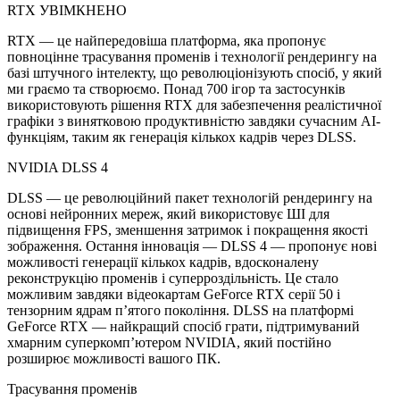
RTX УВІМКНЕНО
RTX — це найпередовіша платформа, яка пропонує
повноцінне трасування променів і технології рендерингу на
базі штучного інтелекту, що революціонізують спосіб, у який
ми граємо та створюємо. Понад 700 ігор та застосунків
використовують рішення RTX для забезпечення реалістичної
графіки з винятковою продуктивністю завдяки сучасним AI-
функціям, таким як генерація кількох кадрів через DLSS.
NVIDIA DLSS 4
DLSS — це революційний пакет технологій рендерингу на
основі нейронних мереж, який використовує ШІ для
підвищення FPS, зменшення затримок і покращення якості
зображення. Остання інновація — DLSS 4 — пропонує нові
можливості генерації кількох кадрів, вдосконалену
реконструкцію променів і суперроздільність. Це стало
можливим завдяки відеокартам GeForce RTX серії 50 і
тензорним ядрам п’ятого покоління. DLSS на платформі
GeForce RTX — найкращий спосіб грати, підтримуваний
хмарним суперкомп’ютером NVIDIA, який постійно
розширює можливості вашого ПК.
Трасування променів