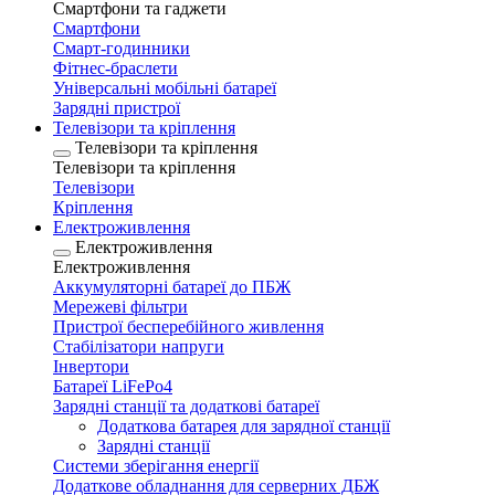
Смартфони та гаджети
Смартфони
Смарт-годинники
Фітнес-браслети
Універсальні мобільні батареї
Зарядні пристрої
Телевізори та кріплення
Телевізори та кріплення
Телевізори та кріплення
Телевізори
Кріплення
Електроживлення
Електроживлення
Електроживлення
Аккумуляторні батареї до ПБЖ
Мережеві фільтри
Пристрої бесперебійного живлення
Стабілізатори напруги
Інвертори
Батареї LiFePo4
Зарядні станції та додаткові батареї
Додаткова батарея для зарядної станції
Зарядні станції
Системи зберігання енергії
Додаткове обладнання для серверних ДБЖ