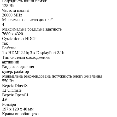
Розрядність шини пам'яті
128 Bit
Частота пам'яті
20000 MHz
Максимальне число дисплеїв
4
Максимальна роздільна здатність
7680 x 4320
Сумісність з HDCP
так
Роз'єми
1 x HDMI 2.1b; 3 x DisplayPort 2.1b
Тип системи охолодження
активний
Вид охолодження
кулер; радіатор
Мінімальна рекомендована потужність блоку живлення
550 Вт
Версія DirectX
1‎2 Ultimate
Версія OpenGL
4.6
Розміри
197 x 120 x 40 мм
Країна виробництва