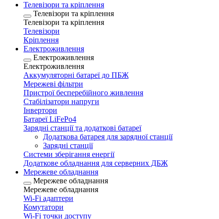
Телевізори та кріплення
Телевізори та кріплення
Телевізори та кріплення
Телевізори
Кріплення
Електроживлення
Електроживлення
Електроживлення
Аккумуляторні батареї до ПБЖ
Мережеві фільтри
Пристрої бесперебійного живлення
Стабілізатори напруги
Інвертори
Батареї LiFePo4
Зарядні станції та додаткові батареї
Додаткова батарея для зарядної станції
Зарядні станції
Системи зберігання енергії
Додаткове обладнання для серверних ДБЖ
Мережеве обладнання
Мережеве обладнання
Мережеве обладнання
Wi-Fi адаптери
Комутатори
Wi-Fi точки доступу