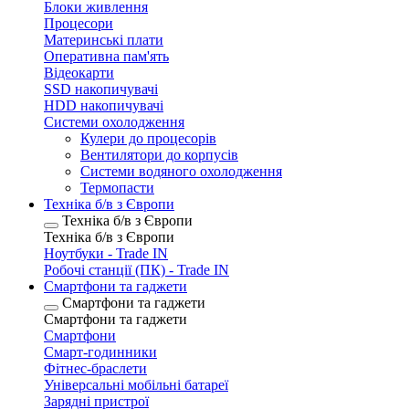
Блоки живлення
Процесори
Материнські плати
Оперативна пам'ять
Відеокарти
SSD накопичувачі
HDD накопичувачі
Системи охолодження
Кулери до процесорів
Вентилятори до корпусів
Системи водяного охолодження
Термопасти
Техніка б/в з Європи
Техніка б/в з Європи
Техніка б/в з Європи
Ноутбуки - Trade IN
Робочі станції (ПК) - Trade IN
Смартфони та гаджети
Смартфони та гаджети
Смартфони та гаджети
Смартфони
Смарт-годинники
Фітнес-браслети
Універсальні мобільні батареї
Зарядні пристрої