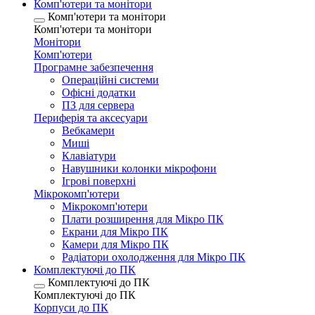
Комп'ютери та монітори
Комп'ютери та монітори
Комп'ютери та монітори
Монітори
Комп'ютери
Програмне забезпечення
Операційні системи
Офісні додатки
ПЗ для сервера
Периферія та аксесуари
Вебкамери
Миші
Клавіатури
Навушники колонки мікрофони
Ігрові поверхні
Мікрокомп'ютери
Мікрокомп'ютери
Плати розширення для Мікро ПК
Екрани для Мікро ПК
Камери для Мікро ПК
Радіатори охолодження для Мікро ПК
Комплектуючі до ПК
Комплектуючі до ПК
Комплектуючі до ПК
Корпуси до ПК