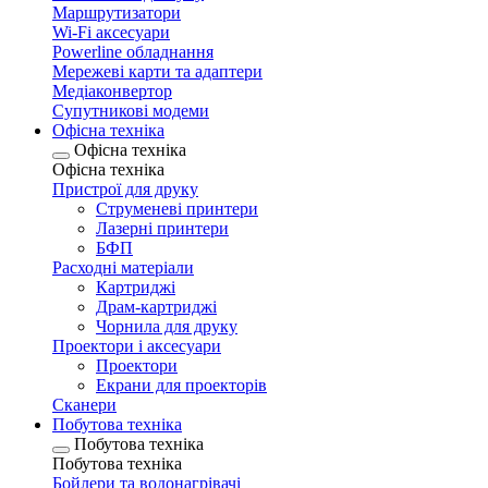
Маршрутизатори
Wi-Fi аксесуари
Рowerline обладнання
Мережеві карти та адаптери
Медіаконвертор
Супутникові модеми
Офісна техніка
Офісна техніка
Офісна техніка
Пристрої для друку
Струменеві принтери
Лазерні принтери
БФП
Расходні матеріали
Картриджі
Драм-картриджі
Чорнила для друку
Проектори і аксесуари
Проектори
Екрани для проекторів
Сканери
Побутова техніка
Побутова техніка
Побутова техніка
Бойлери та водонагрівачі