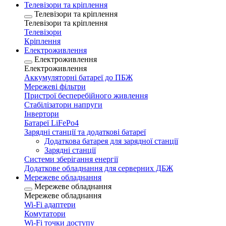
Телевізори та кріплення
Телевізори та кріплення
Телевізори та кріплення
Телевізори
Кріплення
Електроживлення
Електроживлення
Електроживлення
Аккумуляторні батареї до ПБЖ
Мережеві фільтри
Пристрої бесперебійного живлення
Стабілізатори напруги
Інвертори
Батареї LiFePo4
Зарядні станції та додаткові батареї
Додаткова батарея для зарядної станції
Зарядні станції
Системи зберігання енергії
Додаткове обладнання для серверних ДБЖ
Мережеве обладнання
Мережеве обладнання
Мережеве обладнання
Wi-Fi адаптери
Комутатори
Wi-Fi точки доступу