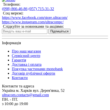
Телефони:
(098) 866-46-86
(057) 715-31-32
Соц мережі:
https://www.facebook.com/store.ultracom/
https://www.instagram.com/ultracompc/
Слідкуйте за новинками та акціями:
Підпишіться
Інформація
Про наш магазин
Сервісний центр
Гарантія
Доставка і оплата
Покупка частинами monobank
Договір публічної оферти
Контакти
Контакти та адреса
Україна м. Харків вул. Дерев'янка, 52
ultracom.contacts@gmail.com
ПН. - ПТ.
з 10:00 до 19:00