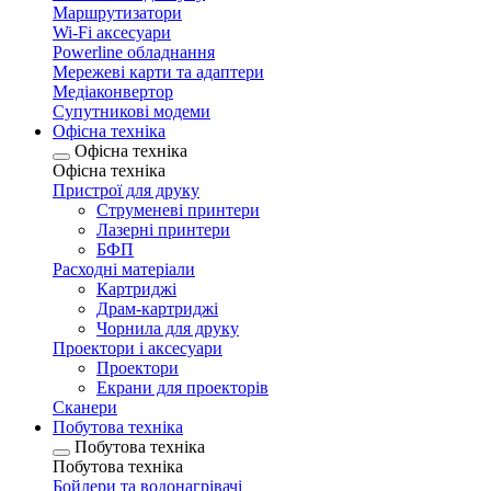
Маршрутизатори
Wi-Fi аксесуари
Рowerline обладнання
Мережеві карти та адаптери
Медіаконвертор
Супутникові модеми
Офісна техніка
Офісна техніка
Офісна техніка
Пристрої для друку
Струменеві принтери
Лазерні принтери
БФП
Расходні матеріали
Картриджі
Драм-картриджі
Чорнила для друку
Проектори і аксесуари
Проектори
Екрани для проекторів
Сканери
Побутова техніка
Побутова техніка
Побутова техніка
Бойлери та водонагрівачі