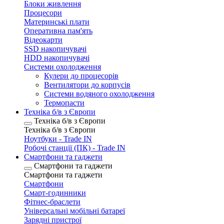
Блоки живлення
Процесори
Материнські плати
Оперативна пам'ять
Відеокарти
SSD накопичувачі
HDD накопичувачі
Системи охолодження
Кулери до процесорів
Вентилятори до корпусів
Системи водяного охолодження
Термопасти
Техніка б/в з Європи
Техніка б/в з Європи
Техніка б/в з Європи
Ноутбуки - Trade IN
Робочі станції (ПК) - Trade IN
Смартфони та гаджети
Смартфони та гаджети
Смартфони та гаджети
Смартфони
Смарт-годинники
Фітнес-браслети
Універсальні мобільні батареї
Зарядні пристрої