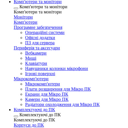
Комп'ютери та монітори
Комп'ютери та монітори
Комп'ютери та монітори
Монітори
Комп'ютери
Програмне забезпечення
Операційні системи
Офісні додатки
ПЗ для сервера
Периферія та аксесуари
Вебкамери
Миші
Клавіатури
Навушники колонки мікрофони
Ігрові поверхні
Мікрокомп'ютери
Мікрокомп'ютери
Плати розширення для Мікро ПК
Екрани для Мікро ПК
Камери для Мікро ПК
Радіатори охолодження для Мікро ПК
Комплектуючі до ПК
Комплектуючі до ПК
Комплектуючі до ПК
Корпуси до ПК