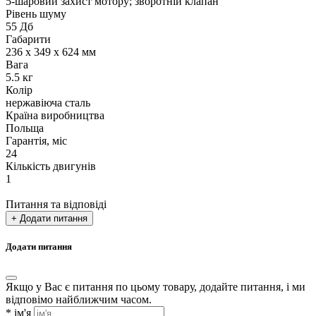
5-шаровий захист мотору; зворотній клапан
Рівень шуму
55 Дб
Габарити
236 х 349 х 624 мм
Вага
5.5 кг
Колір
нержавіюча сталь
Країна виробництва
Польща
Гарантія, міс
24
Кількість двигунів
1
Питання та відповіді
+ Додати питання
Додати питання
Якщо у Вас є питання по цьому товару, додайте питання, і ми
відповімо найближчим часом.
*
ім'я