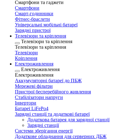
Смартфони та гаджети
Смартфони
Смарт-годинники
Фітнес-браслети
Універсальні мобільні батареї
Зарядні пристрої
Телевізори та кріплення
Телевізори та кріплення
Телевізори та кріплення
Телевізори
Кріплення
Електроживлення
Електроживлення
Електроживлення
Аккумуляторні батареї до ПБЖ
Мережеві фільтри
Пристрої бесперебійного живлення
Стабілізатори напруги
Інвертори
Батареї LiFePo4
Зарядні станції та додаткові батареї
Додаткова батарея для зарядної станції
Зарядні станції
Системи зберігання енергії
Додаткове обладнання для серверних ДБЖ