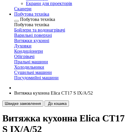
Екрани для проекторів
Сканери
Побутова техніка
Побутова техніка
Побутова техніка
Бойлери та водонагрівачі
Варильні поверхні
Витяжки кухонні
Духовки
Кондиціонери
Обігрівачі
Пральні машини
Холодильники
Сушильні машини
Посудомийні машини
Витяжка кухонна Elica CT17 S IX/A/52
Швидке замовлення
До кошика
Витяжка кухонна Elica CT17
S IX/A/52