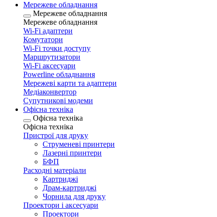
Мережеве обладнання
Мережеве обладнання
Мережеве обладнання
Wi-Fi адаптери
Комутатори
Wi-Fi точки доступу
Маршрутизатори
Wi-Fi аксесуари
Рowerline обладнання
Мережеві карти та адаптери
Медіаконвертор
Супутникові модеми
Офісна техніка
Офісна техніка
Офісна техніка
Пристрої для друку
Струменеві принтери
Лазерні принтери
БФП
Расходні матеріали
Картриджі
Драм-картриджі
Чорнила для друку
Проектори і аксесуари
Проектори