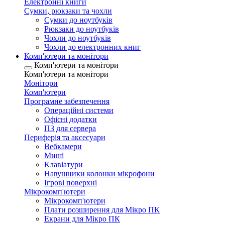
Електронні книги
Сумки, рюкзаки та чохли
Сумки до ноутбуків
Рюкзаки до ноутбуків
Чохли до ноутбуків
Чохли до електронних книг
Комп'ютери та монітори
Комп'ютери та монітори
Комп'ютери та монітори
Монітори
Комп'ютери
Програмне забезпечення
Операційні системи
Офісні додатки
ПЗ для сервера
Периферія та аксесуари
Вебкамери
Миші
Клавіатури
Навушники колонки мікрофони
Ігрові поверхні
Мікрокомп'ютери
Мікрокомп'ютери
Плати розширення для Мікро ПК
Екрани для Мікро ПК