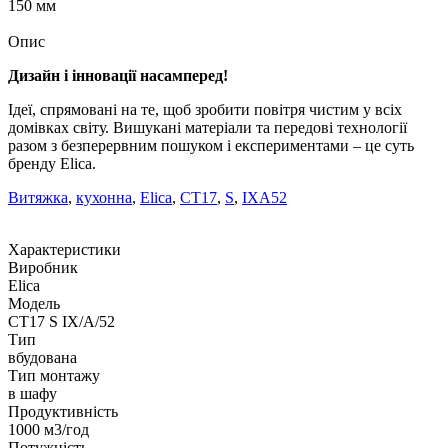
150 мм
Опис
Дизайн і інновації насамперед!
Ідеї, спрямовані на те, щоб зробити повітря чистим у всіх
домівках світу. Вишукані матеріали та передові технології
разом з безперервним пошуком і експериментами – це суть
бренду Elica.
Витяжка
,
кухонна
,
Elica
,
CT17
,
S
,
IXA52
Характеристики
Виробник
Elica
Модель
CT17 S IX/A/52
Тип
вбудована
Тип монтажу
в шафу
Продуктивність
1000 м3/год
Потужність