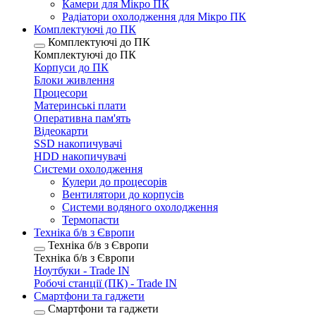
Камери для Мікро ПК
Радіатори охолодження для Мікро ПК
Комплектуючі до ПК
Комплектуючі до ПК
Комплектуючі до ПК
Корпуси до ПК
Блоки живлення
Процесори
Материнські плати
Оперативна пам'ять
Відеокарти
SSD накопичувачі
HDD накопичувачі
Системи охолодження
Кулери до процесорів
Вентилятори до корпусів
Системи водяного охолодження
Термопасти
Техніка б/в з Європи
Техніка б/в з Європи
Техніка б/в з Європи
Ноутбуки - Trade IN
Робочі станції (ПК) - Trade IN
Смартфони та гаджети
Смартфони та гаджети