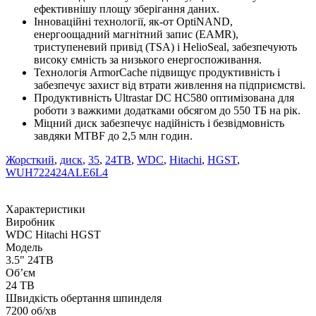
ефективнішу площу зберігання даних.
Інноваційні технології, як-от OptiNAND,
енергоощадний магнітний запис (EAMR),
триступеневий привід (TSA) і HelioSeal, забезпечують
високу ємність за низького енергоспоживання.
Технологія ArmorCache підвищує продуктивність і
забезпечує захист від втрати живлення на підприємстві.
Продуктивність Ultrastar DC HC580 оптимізована для
роботи з важкими додатками обсягом до 550 ТБ на рік.
Міцний диск забезпечує надійність і безвідмовність
завдяки MTBF до 2,5 млн годин.
Жорсткий
,
диск
,
35
,
24TB
,
WDC
,
Hitachi
,
HGST
,
WUH722424ALE6L4
Характеристики
Виробник
WDC Hitachi HGST
Модель
3.5" 24TB
Об’єм
24 TB
Швидкість обертання шпинделя
7200 об/хв