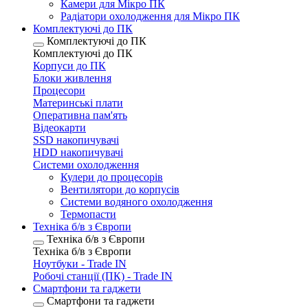
Камери для Мікро ПК
Радіатори охолодження для Мікро ПК
Комплектуючі до ПК
Комплектуючі до ПК
Комплектуючі до ПК
Корпуси до ПК
Блоки живлення
Процесори
Материнські плати
Оперативна пам'ять
Відеокарти
SSD накопичувачі
HDD накопичувачі
Системи охолодження
Кулери до процесорів
Вентилятори до корпусів
Системи водяного охолодження
Термопасти
Техніка б/в з Європи
Техніка б/в з Європи
Техніка б/в з Європи
Ноутбуки - Trade IN
Робочі станції (ПК) - Trade IN
Смартфони та гаджети
Смартфони та гаджети