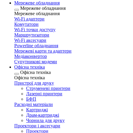
Мережеве обладнання
Мережеве обладнання
Мережеве обладнання
Wi-Fi адаптери
Комутатори
Wi-Fi точки доступу
Маршрутизатори
Wi-Fi аксесуари
Рowerline обладнання
Мережеві карти та адаптери
Медіаконвертор
Супутникові модеми
Офісна техніка
Офісна техніка
Офісна техніка
Пристрої для друку
Струменеві принтери
Лазерні принтери
БФП
Расходні матеріали
Картриджі
Драм-картриджі
Чорнила для друку
Проектори і аксесуари
Проектори