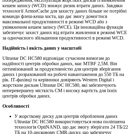
попередження; експлуатація жорстких дисків із вимкненим
кешем запису (WCD) знижує ризик втрати даних. Завдяки
технології ArmorCache для захисту даних більше не потрібні
команди флеш-кеша хоста, що дає змогу домогтися
максимальної продуктивності в режимі WCD або з
увімкненим кешем запису (WCE). Ця інноваційна функція
забезпечує захист даних від втрати живлення в режимі WCE
за одночасного збільшення продуктивності в режимі WCD.
Надійність і якість даних у масштабі
Ultrastar DC HC580 відповідає сучасним вимогам до
надійності центрів обробки даних, має MTBF 2,5M. Він
оптимізований за продуктивністю для центрів зберігання
даних і розрахований на робочі навантаження до 550 ТБ на
рік. ІТ-фахівці та керівники довіряють Western Digital і
жорстким дискам Ultrastar DC HC580, які забезпечують
неперевершену місткість CM і високу вартість для їхніх
центрів обробки даних.
Особливості
У жорсткому диску для центрів оброблення даних
Ultrastar DC HC580 використовується нова поліпшена
технологія OptiNAND, що дає змогу зберігати 24 ТБ/22
ТБ на 10-дисковому CMR-диску, що забезпечує