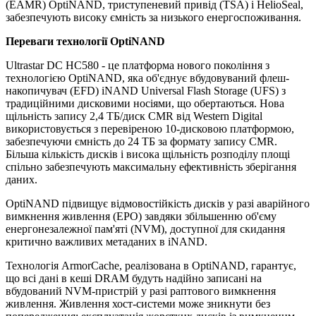
(EAMR) OptiNAND, триступеневий привід (TSA) і HelioSeal,
забезпечують високу ємність за низького енергоспоживання.
Переваги технології OptiNAND
Ultrastar DC HC580 - це платформа нового покоління з
технологією OptiNAND, яка об'єднує вбудовуваний флеш-
накопичувач (EFD) iNAND Universal Flash Storage (UFS) з
традиційними дисковими носіями, що обертаються. Нова
щільність запису 2,4 ТБ/диск CMR від Western Digital
використовується з перевіреною 10-дисковою платформою,
забезпечуючи ємність до 24 ТБ за формату запису CMR.
Більша кількість дисків і висока щільність розподілу площі
спільно забезпечують максимальну ефективність зберігання
даних.
OptiNAND підвищує відмовостійкість дисків у разі аварійного
вимкнення живлення (EPO) завдяки збільшенню об'єму
енергонезалежної пам'яті (NVM), доступної для скидання
критично важливих метаданих в iNAND.
Технологія ArmorCache, реалізована в OptiNAND, гарантує,
що всі дані в кеші DRAM будуть надійно записані на
вбудований NVM-пристрій у разі раптового вимкнення
живлення. Живлення хост-системи може зникнути без