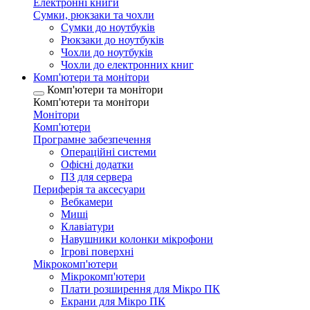
Електронні книги
Сумки, рюкзаки та чохли
Сумки до ноутбуків
Рюкзаки до ноутбуків
Чохли до ноутбуків
Чохли до електронних книг
Комп'ютери та монітори
Комп'ютери та монітори
Комп'ютери та монітори
Монітори
Комп'ютери
Програмне забезпечення
Операційні системи
Офісні додатки
ПЗ для сервера
Периферія та аксесуари
Вебкамери
Миші
Клавіатури
Навушники колонки мікрофони
Ігрові поверхні
Мікрокомп'ютери
Мікрокомп'ютери
Плати розширення для Мікро ПК
Екрани для Мікро ПК