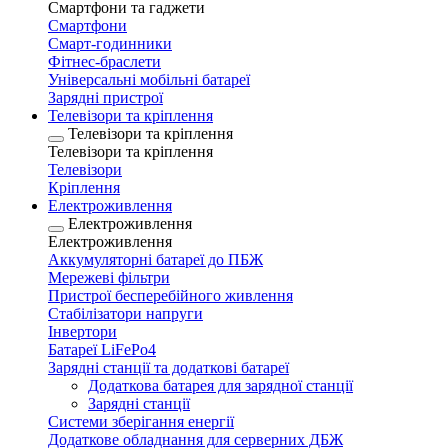
Смартфони та гаджети
Смартфони
Смарт-годинники
Фітнес-браслети
Універсальні мобільні батареї
Зарядні пристрої
Телевізори та кріплення
Телевізори та кріплення
Телевізори та кріплення
Телевізори
Кріплення
Електроживлення
Електроживлення
Електроживлення
Аккумуляторні батареї до ПБЖ
Мережеві фільтри
Пристрої бесперебійного живлення
Стабілізатори напруги
Інвертори
Батареї LiFePo4
Зарядні станції та додаткові батареї
Додаткова батарея для зарядної станції
Зарядні станції
Системи зберігання енергії
Додаткове обладнання для серверних ДБЖ