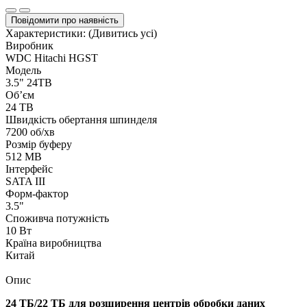
Повідомити про наявність
Характеристики:
(Дивитись усі)
Виробник
WDC Hitachi HGST
Модель
3.5" 24TB
Об’єм
24 TB
Швидкість обертання шпинделя
7200 об/хв
Розмір буферу
512 MB
Інтерфейс
SATA III
Форм-фактор
3.5"
Споживча потужність
10 Вт
Країна виробництва
Китай
Опис
24 ТБ/22 ТБ для розширення центрів обробки даних