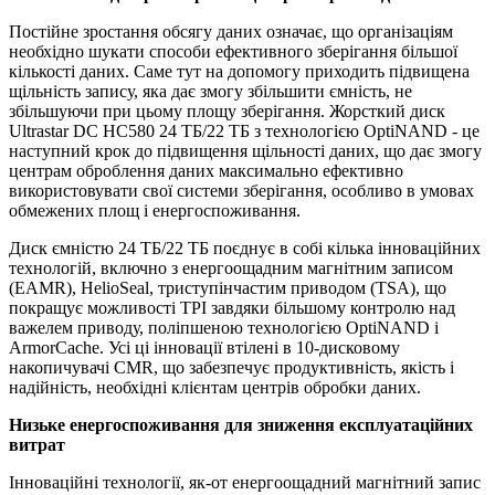
Постійне зростання обсягу даних означає, що організаціям
необхідно шукати способи ефективного зберігання більшої
кількості даних. Саме тут на допомогу приходить підвищена
щільність запису, яка дає змогу збільшити ємність, не
збільшуючи при цьому площу зберігання. Жорсткий диск
Ultrastar DC HC580 24 ТБ/22 ТБ з технологією OptiNAND - це
наступний крок до підвищення щільності даних, що дає змогу
центрам оброблення даних максимально ефективно
використовувати свої системи зберігання, особливо в умовах
обмежених площ і енергоспоживання.
Диск ємністю 24 ТБ/22 ТБ поєднує в собі кілька інноваційних
технологій, включно з енергоощадним магнітним записом
(EAMR), HelioSeal, триступінчастим приводом (TSA), що
покращує можливості TPI завдяки більшому контролю над
важелем приводу, поліпшеною технологією OptiNAND і
ArmorCache. Усі ці інновації втілені в 10-дисковому
накопичувачі CMR, що забезпечує продуктивність, якість і
надійність, необхідні клієнтам центрів обробки даних.
Низьке енергоспоживання для зниження експлуатаційних
витрат
Інноваційні технології, як-от енергоощадний магнітний запис