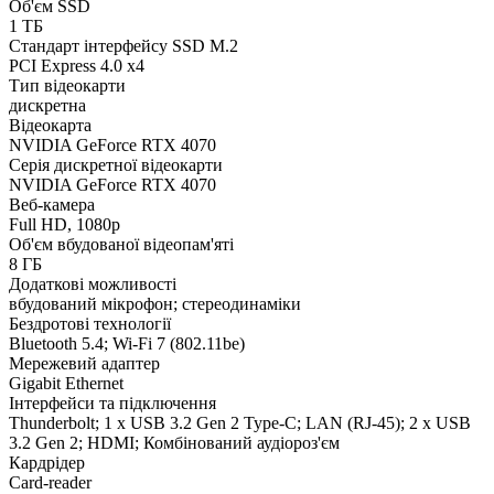
Об'єм SSD
1 ТБ
Стандарт інтерфейсу SSD M.2
PCI Express 4.0 x4
Тип відеокарти
дискретна
Відеокарта
NVIDIA GeForce RTX 4070
Серія дискретної відеокарти
NVIDIA GeForce RTX 4070
Веб-камера
Full HD, 1080p
Об'єм вбудованої відеопам'яті
8 ГБ
Додаткові можливості
вбудований мікрофон; стереодинаміки
Бездротові технології
Bluetooth 5.4; Wi-Fi 7 (802.11be)
Мережевий адаптер
Gigabit Ethernet
Інтерфейси та підключення
Thunderbolt; 1 x USB 3.2 Gen 2 Type-C; LAN (RJ-45); 2 x USB
3.2 Gen 2; HDMI; Комбінований аудіороз'єм
Кардрідер
Card-reader