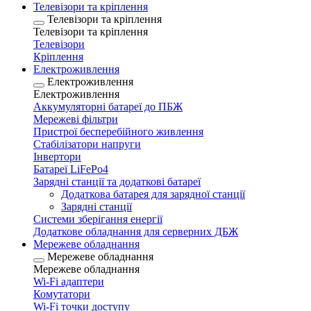
Телевізори та кріплення
Телевізори та кріплення
Телевізори та кріплення
Телевізори
Кріплення
Електроживлення
Електроживлення
Електроживлення
Аккумуляторні батареї до ПБЖ
Мережеві фільтри
Пристрої бесперебійного живлення
Стабілізатори напруги
Інвертори
Батареї LiFePo4
Зарядні станції та додаткові батареї
Додаткова батарея для зарядної станції
Зарядні станції
Системи зберігання енергії
Додаткове обладнання для серверних ДБЖ
Мережеве обладнання
Мережеве обладнання
Мережеве обладнання
Wi-Fi адаптери
Комутатори
Wi-Fi точки доступу