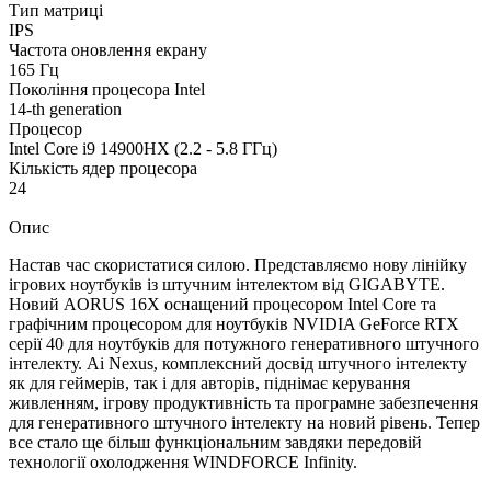
Тип матриці
IPS
Частота оновлення екрану
165 Гц
Покоління процесора Intel
14-th generation
Процесор
Intel Core i9 14900HX (2.2 - 5.8 ГГц)
Кількість ядер процесора
24
Опис
Настав час скористатися силою. Представляємо нову лінійку
ігрових ноутбуків із штучним інтелектом від GIGABYTE.
Новий AORUS 16X оснащений процесором Intel Core та
графічним процесором для ноутбуків NVIDIA GeForce RTX
серії 40 для ноутбуків для потужного генеративного штучного
інтелекту. Ai Nexus, комплексний досвід штучного інтелекту
як для геймерів, так і для авторів, піднімає керування
живленням, ігрову продуктивність та програмне забезпечення
для генеративного штучного інтелекту на новий рівень. Тепер
все стало ще більш функціональним завдяки передовій
технології охолодження WINDFORCE Infinity.