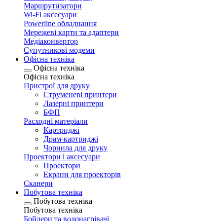
Маршрутизатори
Wi-Fi аксесуари
Рowerline обладнання
Мережеві карти та адаптери
Медіаконвертор
Супутникові модеми
Офісна техніка
Офісна техніка
Офісна техніка
Пристрої для друку
Струменеві принтери
Лазерні принтери
БФП
Расходні матеріали
Картриджі
Драм-картриджі
Чорнила для друку
Проектори і аксесуари
Проектори
Екрани для проекторів
Сканери
Побутова техніка
Побутова техніка
Побутова техніка
Бойлери та водонагрівачі