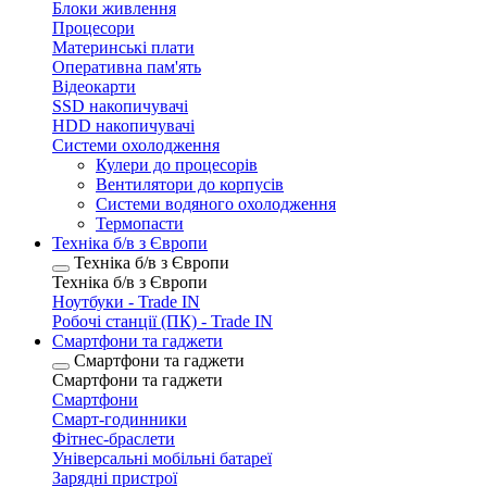
Блоки живлення
Процесори
Материнські плати
Оперативна пам'ять
Відеокарти
SSD накопичувачі
HDD накопичувачі
Системи охолодження
Кулери до процесорів
Вентилятори до корпусів
Системи водяного охолодження
Термопасти
Техніка б/в з Європи
Техніка б/в з Європи
Техніка б/в з Європи
Ноутбуки - Trade IN
Робочі станції (ПК) - Trade IN
Смартфони та гаджети
Смартфони та гаджети
Смартфони та гаджети
Смартфони
Смарт-годинники
Фітнес-браслети
Універсальні мобільні батареї
Зарядні пристрої