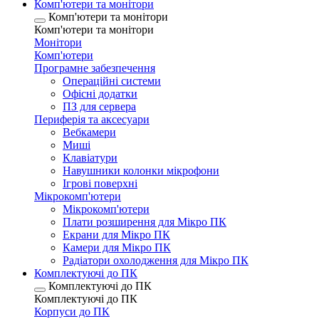
Комп'ютери та монітори
Комп'ютери та монітори
Комп'ютери та монітори
Монітори
Комп'ютери
Програмне забезпечення
Операційні системи
Офісні додатки
ПЗ для сервера
Периферія та аксесуари
Вебкамери
Миші
Клавіатури
Навушники колонки мікрофони
Ігрові поверхні
Мікрокомп'ютери
Мікрокомп'ютери
Плати розширення для Мікро ПК
Екрани для Мікро ПК
Камери для Мікро ПК
Радіатори охолодження для Мікро ПК
Комплектуючі до ПК
Комплектуючі до ПК
Комплектуючі до ПК
Корпуси до ПК