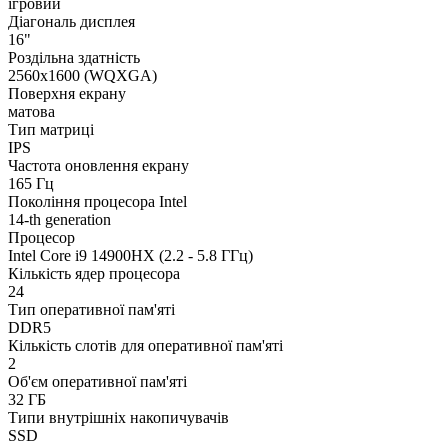
ігровий
Діагональ дисплея
16"
Роздільна здатність
2560x1600 (WQXGA)
Поверхня екрану
матова
Тип матриці
IPS
Частота оновлення екрану
165 Гц
Покоління процесора Intel
14-th generation
Процесор
Intel Core i9 14900HX (2.2 - 5.8 ГГц)
Кількість ядер процесора
24
Тип оперативної пам'яті
DDR5
Кількість слотів для оперативної пам'яті
2
Об'єм оперативної пам'яті
32 ГБ
Типи внутрішніх накопичувачів
SSD