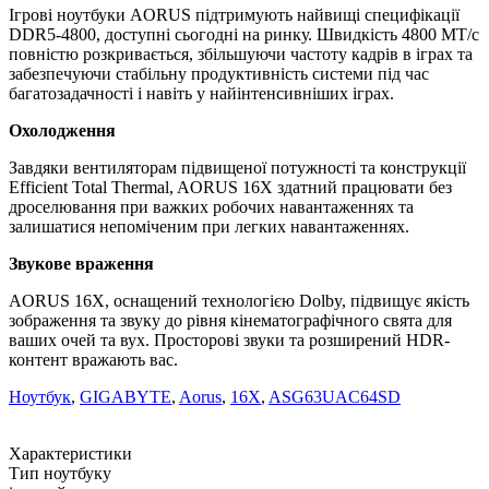
Ігрові ноутбуки AORUS підтримують найвищі специфікації
DDR5-4800, доступні сьогодні на ринку. Швидкість 4800 МТ/с
повністю розкривається, збільшуючи частоту кадрів в іграх та
забезпечуючи стабільну продуктивність системи під час
багатозадачності і навіть у найінтенсивніших іграх.
Охолодження
Завдяки вентиляторам підвищеної потужності та конструкції
Efficient Total Thermal, AORUS 16X здатний працювати без
дроселювання при важких робочих навантаженнях та
залишатися непоміченим при легких навантаженнях.
Звукове враження
AORUS 16X, оснащений технологією Dolby, підвищує якість
зображення та звуку до рівня кінематографічного свята для
ваших очей та вух. Просторові звуки та розширений HDR-
контент вражають вас.
Ноутбук
,
GIGABYTE
,
Aorus
,
16X
,
ASG63UAC64SD
Характеристики
Тип ноутбуку