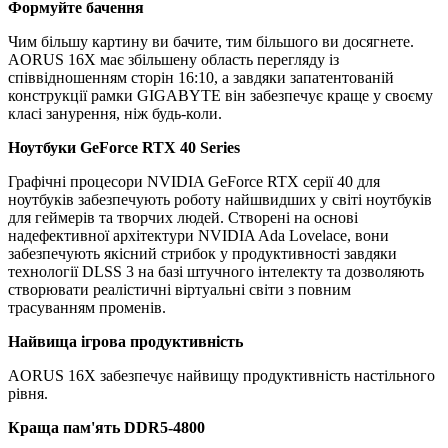
Формуйте бачення
Чим більшу картину ви бачите, тим більшого ви досягнете.
AORUS 16X має збільшену область перегляду із
співвідношенням сторін 16:10, а завдяки запатентованій
конструкції рамки GIGABYTE він забезпечує краще у своєму
класі занурення, ніж будь-коли.
Ноутбуки GeForce RTX 40 Series
Графічні процесори NVIDIA GeForce RTX серії 40 для
ноутбуків забезпечують роботу найшвидших у світі ноутбуків
для геймерів та творчих людей. Створені на основі
надефективної архітектури NVIDIA Ada Lovelace, вони
забезпечують якісний стрибок у продуктивності завдяки
технології DLSS 3 на базі штучного інтелекту та дозволяють
створювати реалістичні віртуальні світи з повним
трасуванням променів.
Найвища ігрова продуктивність
AORUS 16X забезпечує найвищу продуктивність настільного
рівня.
Краща пам'ять DDR5-4800