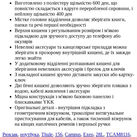
Виготовлено з поліестеру щільністю 600 ден, що
повністю складається з вдруге переробленої сировини, і
нейлону щільністю 400 ден
Містке головне відділення дозволяє зберігати книги,
папки та речі першої необхідності
Верхня кишеня з регульованим розміром і м'якою
підкладкою для зручного доступу до телефону або
окулярів
Невеликі аксесуари та канцелярське приладдя можна
зберігати в прозорому внутрішній кишені, де їх завжди
легко знайти
У додатковому відділенні розташовані кишені для
зберігання невеликих аксесуарів і брелок для ключів
З накладної кишені зручно діставати закуски або картку-
ключ
Дві бічні кишені дозволяють зручно зберігати пляшки з
водою, кабелі живлення і аксесуари
Міцна конструкція з м'якою базовою панеллю і
блискавками YKK
Оригінальні деталі - внутрішня підкладка з
геометричним візерунком, триколірне витягувальне
пристосування для кабелів, а також тиснений візерунок
на кінцях наплічних ременів і верхньої ручки
Рюкзак
,
ноутбука
,
Thule
,
156
,
Campus
,
Exeo
,
28L
,
TCAM8116
,