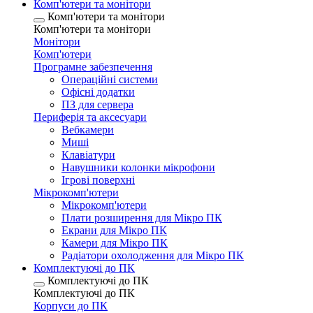
Комп'ютери та монітори
Комп'ютери та монітори
Комп'ютери та монітори
Монітори
Комп'ютери
Програмне забезпечення
Операційні системи
Офісні додатки
ПЗ для сервера
Периферія та аксесуари
Вебкамери
Миші
Клавіатури
Навушники колонки мікрофони
Ігрові поверхні
Мікрокомп'ютери
Мікрокомп'ютери
Плати розширення для Мікро ПК
Екрани для Мікро ПК
Камери для Мікро ПК
Радіатори охолодження для Мікро ПК
Комплектуючі до ПК
Комплектуючі до ПК
Комплектуючі до ПК
Корпуси до ПК