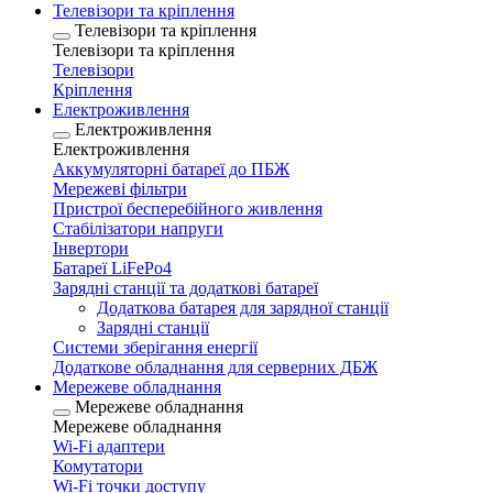
Телевізори та кріплення
Телевізори та кріплення
Телевізори та кріплення
Телевізори
Кріплення
Електроживлення
Електроживлення
Електроживлення
Аккумуляторні батареї до ПБЖ
Мережеві фільтри
Пристрої бесперебійного живлення
Стабілізатори напруги
Інвертори
Батареї LiFePo4
Зарядні станції та додаткові батареї
Додаткова батарея для зарядної станції
Зарядні станції
Системи зберігання енергії
Додаткове обладнання для серверних ДБЖ
Мережеве обладнання
Мережеве обладнання
Мережеве обладнання
Wi-Fi адаптери
Комутатори
Wi-Fi точки доступу