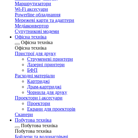
Маршрутизатори
Wi-Fi аксесуари
Рowerline обладнання
Мережеві карти та адаптери
Медіаконвертор
Супутникові модеми
Офісна техніка
Офісна техніка
Офісна техніка
Пристрої для друку
Струменеві принтери
Лазерні принтери
БФП
Расходні матеріали
Картриджі
Драм-картриджі
Чорнила для друку
Проектори і аксесуари
Проектори
Екрани для проекторів
Сканери
Побутова техніка
Побутова техніка
Побутова техніка
Бойлери та водонагрівачі