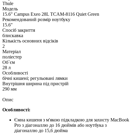
Thule
Модель
15.6" Campus Exeo 28L TCAM-8116 Quiet Green
Рекомендований розмір ноутбуку
15.6"
Спосіб закриття
блискавка
Кількість основних відсіків
2
Матеріал
поліестер
Об`єм
28 л
Особливості
бічні кишені; регульовані лямки
Внутрішня ширина під пристрій
290 мм
Опис
Особливості:
Ємна кишеня з м'якою підкладкою для захисту MacBook
Pro з діагоналлю до 16 дюймів або ноутбука з
діагоналлю до 15,6 дюйма