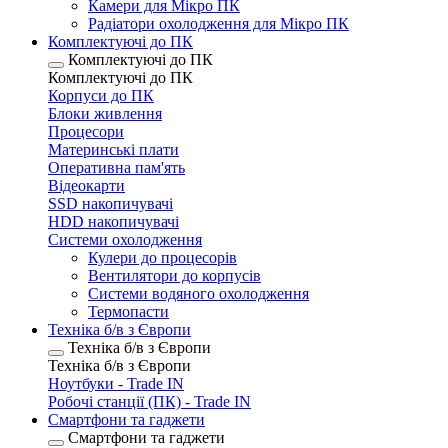
Камери для Мікро ПК
Радіатори охолодження для Мікро ПК
Комплектуючі до ПК
Комплектуючі до ПК
Комплектуючі до ПК
Корпуси до ПК
Блоки живлення
Процесори
Материнські плати
Оперативна пам'ять
Відеокарти
SSD накопичувачі
HDD накопичувачі
Системи охолодження
Кулери до процесорів
Вентилятори до корпусів
Системи водяного охолодження
Термопасти
Техніка б/в з Європи
Техніка б/в з Європи
Техніка б/в з Європи
Ноутбуки - Trade IN
Робочі станції (ПК) - Trade IN
Смартфони та гаджети
Смартфони та гаджети