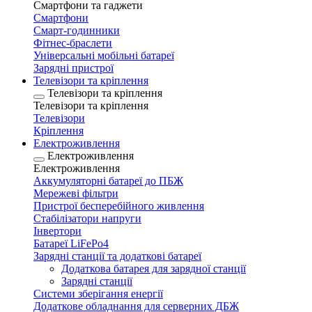
Смартфони та гаджети
Смартфони
Смарт-годинники
Фітнес-браслети
Універсальні мобільні батареї
Зарядні пристрої
Телевізори та кріплення
Телевізори та кріплення
Телевізори та кріплення
Телевізори
Кріплення
Електроживлення
Електроживлення
Електроживлення
Аккумуляторні батареї до ПБЖ
Мережеві фільтри
Пристрої бесперебійного живлення
Стабілізатори напруги
Інвертори
Батареї LiFePo4
Зарядні станції та додаткові батареї
Додаткова батарея для зарядної станції
Зарядні станції
Системи зберігання енергії
Додаткове обладнання для серверних ДБЖ