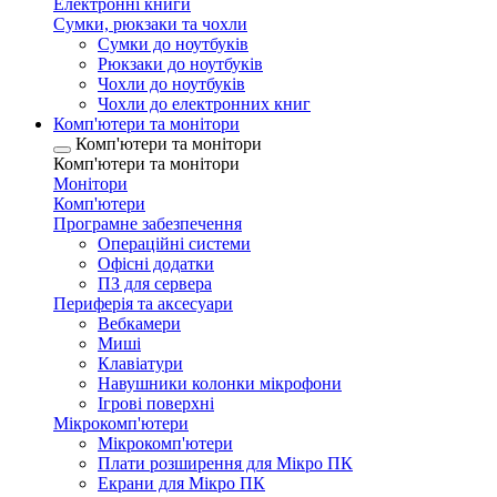
Електронні книги
Сумки, рюкзаки та чохли
Сумки до ноутбуків
Рюкзаки до ноутбуків
Чохли до ноутбуків
Чохли до електронних книг
Комп'ютери та монітори
Комп'ютери та монітори
Комп'ютери та монітори
Монітори
Комп'ютери
Програмне забезпечення
Операційні системи
Офісні додатки
ПЗ для сервера
Периферія та аксесуари
Вебкамери
Миші
Клавіатури
Навушники колонки мікрофони
Ігрові поверхні
Мікрокомп'ютери
Мікрокомп'ютери
Плати розширення для Мікро ПК
Екрани для Мікро ПК