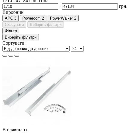
1710
-
47184
грн.
Ціна
-
грн.
Виробник
APC
3
Powercom
2
PowerWalker
2
Скасувати
Виберіть фільтри
Фільтр
Виберіть фільтри
Сортувати:
В наявності