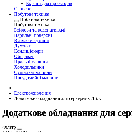
Екрани для проекторів
Сканери
Побутова техніка
Побутова техніка
Побутова техніка
Бойлери та водонагрівачі
Варильні поверхні
Витяжки кухонні
Духовки
Кондиціонери
Обігрівачі
Пральні машини
Холодильники
Сушильні машини
Посудомийні машини
Електроживлення
Додаткове обладнання для серверних ДБЖ
Додаткове обладнання для с
Фільтр