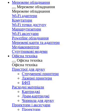
Мережеве обладнання
Мережеве обладнання
Мережеве обладнання
Wi-Fi адаптери
Комутатори
Wi-Fi точки доступу
Маршрутизатори
Wi-Fi аксесуари
Рowerline обладнання
Мережеві карти та адаптери
Медіаконвертор
Супутникові модеми
Офісна техніка
Офісна техніка
Офісна техніка
Пристрої для друку
Струменеві принтери
Лазерні принтери
БФП
Расходні матеріали
Картриджі
Драм-картриджі
Чорнила для друку
Проектори і аксесуари
Проектори