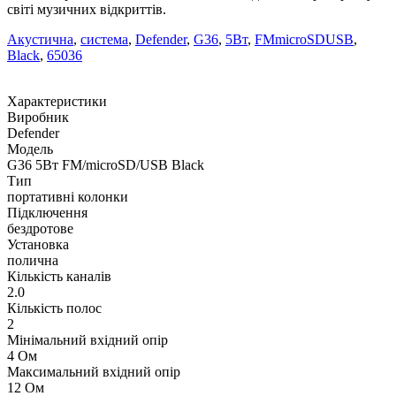
світі музичних відкриттів.
Акустична
,
система
,
Defender
,
G36
,
5Вт
,
FMmicroSDUSB
,
Black
,
65036
Характеристики
Виробник
Defender
Модель
G36 5Вт FM/microSD/USB Black
Тип
портативні колонки
Підключення
бездротове
Установка
полична
Кількість каналів
2.0
Кількість полос
2
Мінімальний вхідний опір
4 Ом
Максимальний вхідний опір
12 Ом