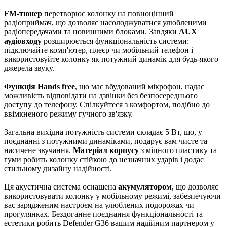
FM-тюнер
перетворює колонку на повноцінний
радіоприймач, що дозволяє насолоджуватися улюбленими
радіопередачами та новинними блоками. Завдяки
AUX
аудіовходу
розширюється функціональність системи:
підключайте комп'ютер, плеєр чи мобільний телефон і
використовуйте колонку як потужний динамік для будь-якого
джерела звуку.
Функція Hands free
, що має вбудований мікрофон, надає
можливість відповідати на дзвінки без безпосереднього
доступу до телефону. Спілкуйтеся з комфортом, подібно до
ввімкненого режиму гучного зв'язку.
Загальна вихідна потужність системи складає 5 Вт, що, у
поєднанні з потужними динаміками, подарує вам чисте та
насичене звучання.
Матеріал корпусу
з міцного пластику та
гуми робить колонку стійкою до незначних ударів і додає
стильному дизайну надійності.
Ця акустична система оснащена
акумулятором
, що дозволяє
використовувати колонку у мобільному режимі, забезпечуючи
вас зарядженим настроєм на улюблених подорожах чи
прогулянках. Бездоганне поєднання функціональності та
естетики робить Defender G36 вашим надійним партнером у