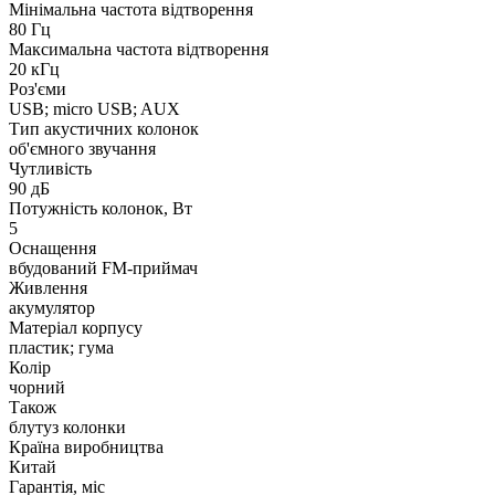
Мінімальна частота відтворення
80 Гц
Максимальна частота відтворення
20 кГц
Роз'єми
USB; micro USB; AUX
Тип акустичних колонок
об'ємного звучання
Чутливість
90 дБ
Потужність колонок, Вт
5
Оснащення
вбудований FM-приймач
Живлення
акумулятор
Матеріал корпусу
пластик; гума
Колір
чорний
Також
блутуз колонки
Країна виробництва
Китай
Гарантія, міс