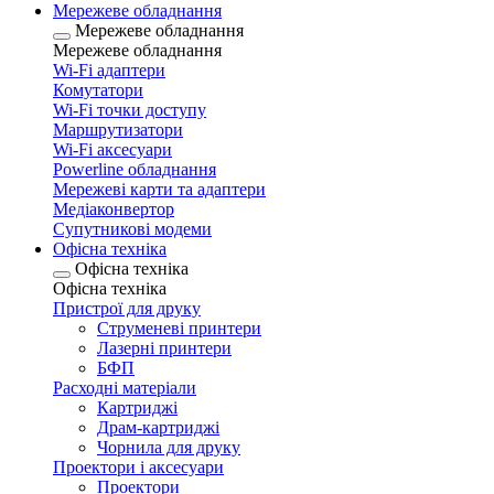
Мережеве обладнання
Мережеве обладнання
Мережеве обладнання
Wi-Fi адаптери
Комутатори
Wi-Fi точки доступу
Маршрутизатори
Wi-Fi аксесуари
Рowerline обладнання
Мережеві карти та адаптери
Медіаконвертор
Супутникові модеми
Офісна техніка
Офісна техніка
Офісна техніка
Пристрої для друку
Струменеві принтери
Лазерні принтери
БФП
Расходні матеріали
Картриджі
Драм-картриджі
Чорнила для друку
Проектори і аксесуари
Проектори