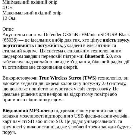
Мінімальний вхідний опір
4 Ом
Максимальний вхідний опір
12 Ом
Опис
Акустична система Defender G36 5Вт FM/microSD/USB Black
(65036) — це ідеальних вибір для тих, хто цінує
якість звуку
,
портативність
і
потужність
, укладені в елегантний та
стильний корпус. Ця система є справжнім технологічним
шедевром завдяки передовій підтримці
Bluetooth 5.0
, яка
забезпечує надзвичайно швидке з'єднання, більший радіус дії
та оптимізоване споживання енергії.
Використовуючи
True Wireless Stereo (TWS)
технологію, ви
зможете з'єднати дві окремі колонки у потужну 2.0 систему,
що дозволяє повністю зануритися у світ стереозвуку. Це
ідеальне рішення для вечірок на відкритому повітрі або
приємного відпочинку вдома.
Вбудований MP3-плеєр
підтримає ваш музичний настрій
завдяки можливості відтворення з USB флеш-накопичувачів,
карт пам'яті SD або micro SD. Це додає універсальності та
зручності у використанні, адже улюблені треки завжди будуть
поруч.