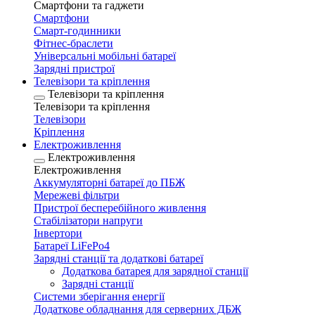
Смартфони та гаджети
Смартфони
Смарт-годинники
Фітнес-браслети
Універсальні мобільні батареї
Зарядні пристрої
Телевізори та кріплення
Телевізори та кріплення
Телевізори та кріплення
Телевізори
Кріплення
Електроживлення
Електроживлення
Електроживлення
Аккумуляторні батареї до ПБЖ
Мережеві фільтри
Пристрої бесперебійного живлення
Стабілізатори напруги
Інвертори
Батареї LiFePo4
Зарядні станції та додаткові батареї
Додаткова батарея для зарядної станції
Зарядні станції
Системи зберігання енергії
Додаткове обладнання для серверних ДБЖ