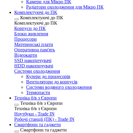
Камери для Мікро ПК
Радіатори охолодження для Мікро ПК
Комплектуючі до ПК
Комплектуючі до ПК
Комплектуючі до ПК
Корпуси до ПК
Блоки живлення
Процесори
Материнські плати
Оперативна пам'ять
Відеокарти
SSD накопичувачі
HDD накопичувачі
Системи охолодження
Кулери до процесорів
Вентилятори до корпусів
Системи водяного охолодження
Термопасти
Техніка б/в з Європи
Техніка б/в з Європи
Техніка б/в з Європи
Ноутбуки - Trade IN
Робочі станції (ПК) - Trade IN
Смартфони та гаджети
Смартфони та гаджети