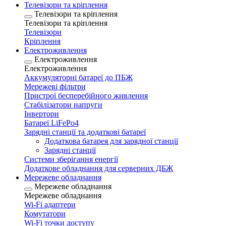
Телевізори та кріплення
Телевізори та кріплення
Телевізори та кріплення
Телевізори
Кріплення
Електроживлення
Електроживлення
Електроживлення
Аккумуляторні батареї до ПБЖ
Мережеві фільтри
Пристрої бесперебійного живлення
Стабілізатори напруги
Інвертори
Батареї LiFePo4
Зарядні станції та додаткові батареї
Додаткова батарея для зарядної станції
Зарядні станції
Системи зберігання енергії
Додаткове обладнання для серверних ДБЖ
Мережеве обладнання
Мережеве обладнання
Мережеве обладнання
Wi-Fi адаптери
Комутатори
Wi-Fi точки доступу