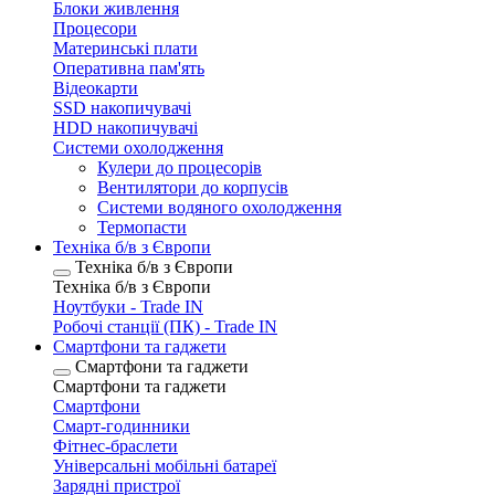
Блоки живлення
Процесори
Материнські плати
Оперативна пам'ять
Відеокарти
SSD накопичувачі
HDD накопичувачі
Системи охолодження
Кулери до процесорів
Вентилятори до корпусів
Системи водяного охолодження
Термопасти
Техніка б/в з Європи
Техніка б/в з Європи
Техніка б/в з Європи
Ноутбуки - Trade IN
Робочі станції (ПК) - Trade IN
Смартфони та гаджети
Смартфони та гаджети
Смартфони та гаджети
Смартфони
Смарт-годинники
Фітнес-браслети
Універсальні мобільні батареї
Зарядні пристрої