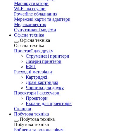
Маршрутизатори
Wi-Fi аксесуари
Рowerline обладнання
Мережеві карти та адаптери
Медіаконвертор
Супутникові модеми
Офісна техніка
Офісна техніка
Офісна техніка
Пристрої для друку
Струменеві принтери
Лазерні принтери
БФП
Расходні матеріали
Картриджі
Драм-картриджі
Чорнила для друку
Проектори і аксесуари
Проектори
Екрани для проекторів
Сканери
Побутова техніка
Побутова техніка
Побутова техніка
Бойлери та водонагрівачі