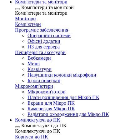
Комп'ютери та монітори
Комп'ютери та монітори
Комп'ютери та монітори
Монітори
Комп'ютери
Програмне забезпечення
Операційні системи
Офісні додатки
ПЗ для сервера
Периферія та аксесуари
Вебкамери
Миші
Клавіатури
Навушники колонки мікрофони
Ігрові поверхні
Мікрокомп'ютери
Мікрокомп'ютери
Плати розширення для Мікро ПК
Екрани для Мікро ПК
Камери для Мікро ПК
Радіатори охолодження для Мікро ПК
Комплектуючі до ПК
Комплектуючі до ПК
Комплектуючі до ПК
Корпуси до ПК