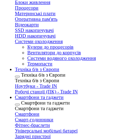
Блоки живлення
Процесори
Материнські плати
Оперативна пам'ять
Відеокарти
SSD накопичувачі
HDD накопичувачі
Системи охолодження
Кулери до процесорів
Вентилятори до корпусів
Системи водяного охолодження
Термопасти
Техніка б/в з Європи
Техніка б/в з Європи
Техніка б/в з Європи
Ноутбуки - Trade IN
Робочі станції (ПК) - Trade IN
Смартфони та гаджети
Смартфони та гаджети
Смартфони та гаджети
Смартфони
Смарт-годинники
Фітнес-браслети
Універсальні мобільні батареї
Зарядні пристрої