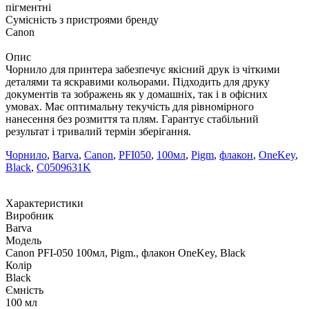
пігментні
Сумісність з пристроями бренду
Canon
Опис
Чорнило для принтера забезпечує якісний друк із чіткими
деталями та яскравими кольорами. Підходить для друку
документів та зображень як у домашніх, так і в офісних
умовах. Має оптимальну текучість для рівномірного
нанесення без розмиття та плям. Гарантує стабільний
результат і тривалий термін зберігання.
Чорнило
,
Barva
,
Canon
,
PFI050
,
100мл
,
Pigm
,
флакон
,
OneKey
,
Black
,
C0509631K
Характеристики
Виробник
Barva
Модель
Canon PFI-050 100мл, Pigm., флакон OneKey, Black
Колір
Black
Ємність
100 мл