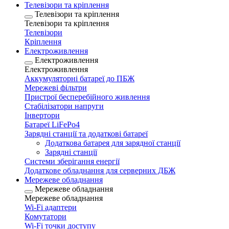
Телевізори та кріплення
Телевізори та кріплення
Телевізори та кріплення
Телевізори
Кріплення
Електроживлення
Електроживлення
Електроживлення
Аккумуляторні батареї до ПБЖ
Мережеві фільтри
Пристрої бесперебійного живлення
Стабілізатори напруги
Інвертори
Батареї LiFePo4
Зарядні станції та додаткові батареї
Додаткова батарея для зарядної станції
Зарядні станції
Системи зберігання енергії
Додаткове обладнання для серверних ДБЖ
Мережеве обладнання
Мережеве обладнання
Мережеве обладнання
Wi-Fi адаптери
Комутатори
Wi-Fi точки доступу