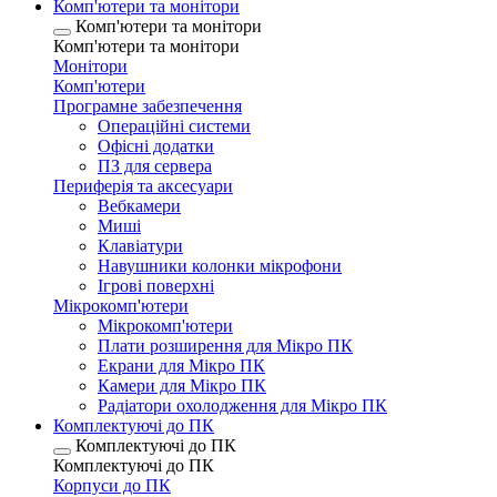
Комп'ютери та монітори
Комп'ютери та монітори
Комп'ютери та монітори
Монітори
Комп'ютери
Програмне забезпечення
Операційні системи
Офісні додатки
ПЗ для сервера
Периферія та аксесуари
Вебкамери
Миші
Клавіатури
Навушники колонки мікрофони
Ігрові поверхні
Мікрокомп'ютери
Мікрокомп'ютери
Плати розширення для Мікро ПК
Екрани для Мікро ПК
Камери для Мікро ПК
Радіатори охолодження для Мікро ПК
Комплектуючі до ПК
Комплектуючі до ПК
Комплектуючі до ПК
Корпуси до ПК