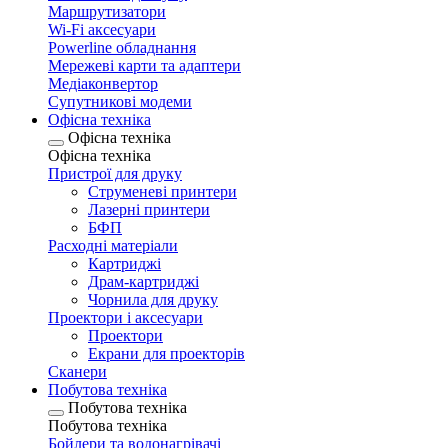
Маршрутизатори
Wi-Fi аксесуари
Рowerline обладнання
Мережеві карти та адаптери
Медіаконвертор
Супутникові модеми
Офісна техніка
Офісна техніка
Офісна техніка
Пристрої для друку
Струменеві принтери
Лазерні принтери
БФП
Расходні матеріали
Картриджі
Драм-картриджі
Чорнила для друку
Проектори і аксесуари
Проектори
Екрани для проекторів
Сканери
Побутова техніка
Побутова техніка
Побутова техніка
Бойлери та водонагрівачі