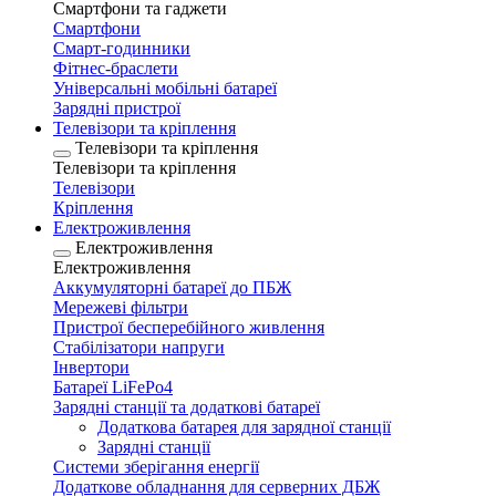
Смартфони та гаджети
Смартфони
Смарт-годинники
Фітнес-браслети
Універсальні мобільні батареї
Зарядні пристрої
Телевізори та кріплення
Телевізори та кріплення
Телевізори та кріплення
Телевізори
Кріплення
Електроживлення
Електроживлення
Електроживлення
Аккумуляторні батареї до ПБЖ
Мережеві фільтри
Пристрої бесперебійного живлення
Стабілізатори напруги
Інвертори
Батареї LiFePo4
Зарядні станції та додаткові батареї
Додаткова батарея для зарядної станції
Зарядні станції
Системи зберігання енергії
Додаткове обладнання для серверних ДБЖ