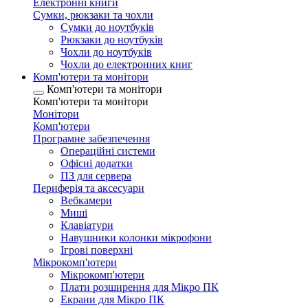
Електронні книги
Сумки, рюкзаки та чохли
Сумки до ноутбуків
Рюкзаки до ноутбуків
Чохли до ноутбуків
Чохли до електронних книг
Комп'ютери та монітори
Комп'ютери та монітори
Комп'ютери та монітори
Монітори
Комп'ютери
Програмне забезпечення
Операційні системи
Офісні додатки
ПЗ для сервера
Периферія та аксесуари
Вебкамери
Миші
Клавіатури
Навушники колонки мікрофони
Ігрові поверхні
Мікрокомп'ютери
Мікрокомп'ютери
Плати розширення для Мікро ПК
Екрани для Мікро ПК