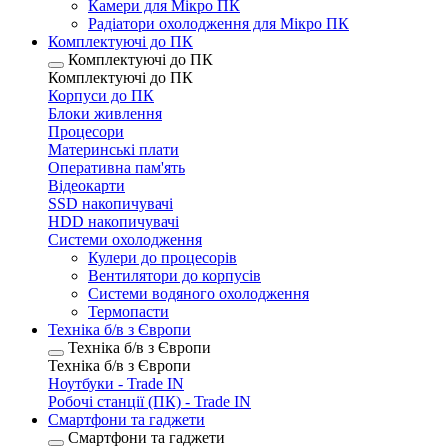
Камери для Мікро ПК
Радіатори охолодження для Мікро ПК
Комплектуючі до ПК
Комплектуючі до ПК
Комплектуючі до ПК
Корпуси до ПК
Блоки живлення
Процесори
Материнські плати
Оперативна пам'ять
Відеокарти
SSD накопичувачі
HDD накопичувачі
Системи охолодження
Кулери до процесорів
Вентилятори до корпусів
Системи водяного охолодження
Термопасти
Техніка б/в з Європи
Техніка б/в з Європи
Техніка б/в з Європи
Ноутбуки - Trade IN
Робочі станції (ПК) - Trade IN
Смартфони та гаджети
Смартфони та гаджети