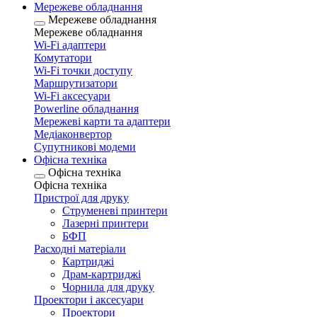
Мережеве обладнання
Мережеве обладнання
Мережеве обладнання
Wi-Fi адаптери
Комутатори
Wi-Fi точки доступу
Маршрутизатори
Wi-Fi аксесуари
Рowerline обладнання
Мережеві карти та адаптери
Медіаконвертор
Супутникові модеми
Офісна техніка
Офісна техніка
Офісна техніка
Пристрої для друку
Струменеві принтери
Лазерні принтери
БФП
Расходні матеріали
Картриджі
Драм-картриджі
Чорнила для друку
Проектори і аксесуари
Проектори