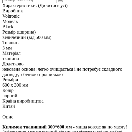
Характеристики:
(Дивитись усі)
Виробник
Voltronic
Модель
Black
Розмір (ширина)
величезний (від 500 мм)
Товщина
3 мм
Матеріал
тканина
Додатково
нековзна основа; легко очищається і не потребує складного
догляду; з бічною прошивкою
Розміри
600 х 300 мм
Колір
чорний
Країна виробництва
Китай
Опис
Килимок тканинний 300*600 мм
- миша ковзає як по маслу!