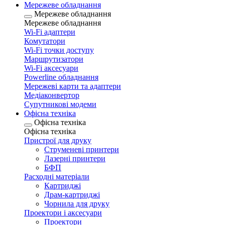
Мережеве обладнання
Мережеве обладнання
Мережеве обладнання
Wi-Fi адаптери
Комутатори
Wi-Fi точки доступу
Маршрутизатори
Wi-Fi аксесуари
Рowerline обладнання
Мережеві карти та адаптери
Медіаконвертор
Супутникові модеми
Офісна техніка
Офісна техніка
Офісна техніка
Пристрої для друку
Струменеві принтери
Лазерні принтери
БФП
Расходні матеріали
Картриджі
Драм-картриджі
Чорнила для друку
Проектори і аксесуари
Проектори