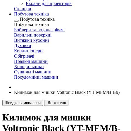
Екрани для проекторів
Сканери
Побутова техніка
Побутова техніка
Побутова техніка
Бойлери та водонагрівачі
Варильні поверхні
Витяжки кухонні
Духовки
Кондиціонери
Обігрівачі
Пральні машини
Холодильники
Сушильні машини
Посудомийні машини
Килимок для мишки Voltronic Black (YT-MFM/B-Bb)
Швидке замовлення
До кошика
Килимок для мишки
Voltronic Black (YT-MFM/B-