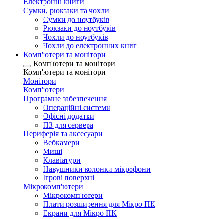
Електронні книги
Сумки, рюкзаки та чохли
Сумки до ноутбуків
Рюкзаки до ноутбуків
Чохли до ноутбуків
Чохли до електронних книг
Комп'ютери та монітори
Комп'ютери та монітори
Комп'ютери та монітори
Монітори
Комп'ютери
Програмне забезпечення
Операційні системи
Офісні додатки
ПЗ для сервера
Периферія та аксесуари
Вебкамери
Миші
Клавіатури
Навушники колонки мікрофони
Ігрові поверхні
Мікрокомп'ютери
Мікрокомп'ютери
Плати розширення для Мікро ПК
Екрани для Мікро ПК