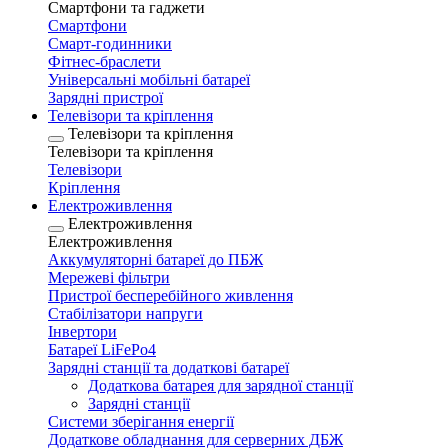
Смартфони та гаджети
Смартфони
Смарт-годинники
Фітнес-браслети
Універсальні мобільні батареї
Зарядні пристрої
Телевізори та кріплення
Телевізори та кріплення
Телевізори та кріплення
Телевізори
Кріплення
Електроживлення
Електроживлення
Електроживлення
Аккумуляторні батареї до ПБЖ
Мережеві фільтри
Пристрої бесперебійного живлення
Стабілізатори напруги
Інвертори
Батареї LiFePo4
Зарядні станції та додаткові батареї
Додаткова батарея для зарядної станції
Зарядні станції
Системи зберігання енергії
Додаткове обладнання для серверних ДБЖ