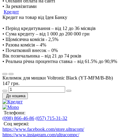
• Онлайн оплата на сайті
• За реквізитами
Кредит
Кредит на товар від Ідея Банку
• Період кредитування – від 12 до 36 місяців
• Сума кредиту – від 1 000 до 200 000 грн
• Щомісячна комісія - 2,5%
• Разова комісія – 4%
• Початковий внесок – 0%
Вік позичальника – від 21 до 74 років
• Реальна річна процентна ставка – від 61.5% до 90,9%
Килимок для мишки Voltronic Black (YT-MFM/B-Bb)
147 грн.
До кошика
Телефони:
(098) 866-46-86
(057) 715-31-32
Соц мережі:
https://www.facebook.com/store.ultracom/
https://www.instagram.com/ultracompc/