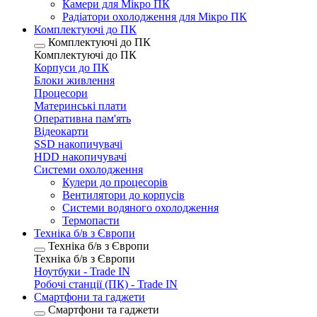
Камери для Мікро ПК
Радіатори охолодження для Мікро ПК
Комплектуючі до ПК
Комплектуючі до ПК
Комплектуючі до ПК
Корпуси до ПК
Блоки живлення
Процесори
Материнські плати
Оперативна пам'ять
Відеокарти
SSD накопичувачі
HDD накопичувачі
Системи охолодження
Кулери до процесорів
Вентилятори до корпусів
Системи водяного охолодження
Термопасти
Техніка б/в з Європи
Техніка б/в з Європи
Техніка б/в з Європи
Ноутбуки - Trade IN
Робочі станції (ПК) - Trade IN
Смартфони та гаджети
Смартфони та гаджети