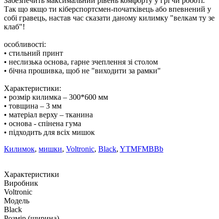
Забезпечить максимальний рівень комфорту у грі чи роботі.
Так що якщо ти кіберспортсмен-початківець або впевнений у
собі гравець, настав час сказати даному килимку "велкам ту зе
клаб"!
особливості:
• стильний принт
• неслизька основа, гарне зчеплення зі столом
• бічна прошивка, щоб не "виходити за рамки"
Характеристики:
• розмір килимка – 300*600 мм
• товщина – 3 мм
• матеріал верху – тканина
• основа - спінена гума
• підходить для всіх мишок
Килимок
,
мишки
,
Voltronic
,
Black
,
YTMFMBBb
Характеристики
Виробник
Voltronic
Модель
Black
Розмір (ширина)