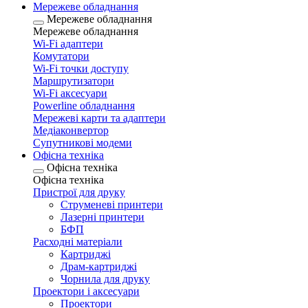
Мережеве обладнання
Мережеве обладнання
Мережеве обладнання
Wi-Fi адаптери
Комутатори
Wi-Fi точки доступу
Маршрутизатори
Wi-Fi аксесуари
Рowerline обладнання
Мережеві карти та адаптери
Медіаконвертор
Супутникові модеми
Офісна техніка
Офісна техніка
Офісна техніка
Пристрої для друку
Струменеві принтери
Лазерні принтери
БФП
Расходні матеріали
Картриджі
Драм-картриджі
Чорнила для друку
Проектори і аксесуари
Проектори