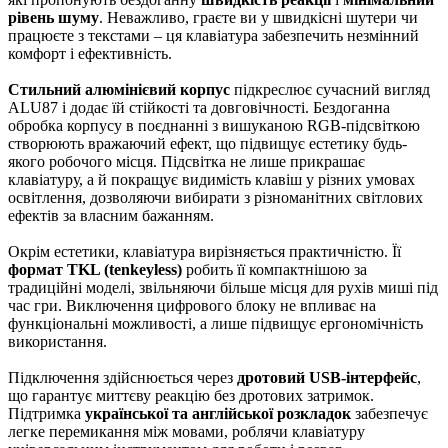
рівень шуму
. Неважливо, граєте ви у швидкісні шутери чи
працюєте з текстами – ця клавіатура забезпечить незмінний
комфорт і ефективність.
Стильний алюмінієвий корпус
підкреслює сучасний вигляд
ALU87 і додає їй стійкості та довговічності. Бездоганна
обробка корпусу в поєднанні з вишуканою RGB-підсвіткою
створюють вражаючий ефект, що підвищує естетику будь-
якого робочого місця. Підсвітка не лише прикрашає
клавіатуру, а й покращує видимість клавіш у різних умовах
освітлення, дозволяючи вибирати з різноманітних світлових
ефектів за власним бажанням.
Окрім естетики, клавіатура вирізняється практичністю. Її
формат TKL (tenkeyless)
робить її компактнішою за
традиційні моделі, звільняючи більше місця для рухів миші під
час гри. Виключення цифрового блоку не впливає на
функціональні можливості, а лише підвищує ергономічність
використання.
Підключення здійснюється через
дротовий USB-інтерфейс
,
що гарантує миттєву реакцію без дротових затримок.
Підтримка
української та англійської розкладок
забезпечує
легке перемикання між мовами, роблячи клавіатуру