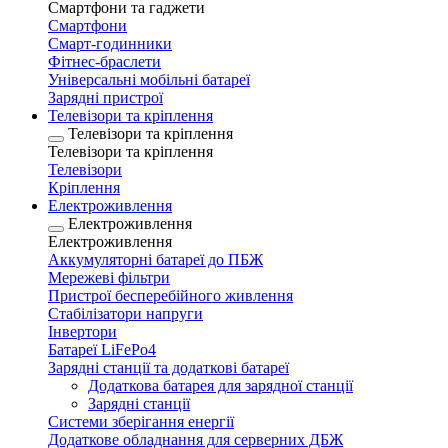
Смартфони та гаджети
Смартфони
Смарт-годинники
Фітнес-браслети
Універсальні мобільні батареї
Зарядні пристрої
Телевізори та кріплення
Телевізори та кріплення
Телевізори та кріплення
Телевізори
Кріплення
Електроживлення
Електроживлення
Електроживлення
Аккумуляторні батареї до ПБЖ
Мережеві фільтри
Пристрої бесперебійного живлення
Стабілізатори напруги
Інвертори
Батареї LiFePo4
Зарядні станції та додаткові батареї
Додаткова батарея для зарядної станції
Зарядні станції
Системи зберігання енергії
Додаткове обладнання для серверних ДБЖ