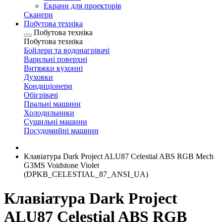
Екрани для проекторів
Сканери
Побутова техніка
Побутова техніка
Побутова техніка
Бойлери та водонагрівачі
Варильні поверхні
Витяжки кухонні
Духовки
Кондиціонери
Обігрівачі
Пральні машини
Холодильники
Сушильні машини
Посудомийні машини
Клавіатура Dark Project ALU87 Celestial ABS RGB Mech
G3MS Voidstone Violet
(DPKB_CELESTIAL_87_ANSI_UA)
Клавіатура Dark Project
ALU87 Celestial ABS RGB