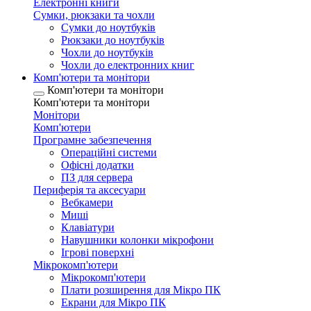
Електронні книги
Сумки, рюкзаки та чохли
Сумки до ноутбуків
Рюкзаки до ноутбуків
Чохли до ноутбуків
Чохли до електронних книг
Комп'ютери та монітори
Комп'ютери та монітори
Комп'ютери та монітори
Монітори
Комп'ютери
Програмне забезпечення
Операційні системи
Офісні додатки
ПЗ для сервера
Периферія та аксесуари
Вебкамери
Миші
Клавіатури
Навушники колонки мікрофони
Ігрові поверхні
Мікрокомп'ютери
Мікрокомп'ютери
Плати розширення для Мікро ПК
Екрани для Мікро ПК