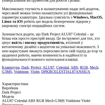
універсальним інструментом для роботи і розваг.
Максимальну гнучкість в налаштуваннях надає веб-додаток,
через який можна точно налаштувати усі функціональні
параметри клавіатури. Ідеальна сумісність з
Windows, MacOS,
Linux та iOS
робить цю модель безперечним лідером у
широкому спектрі операційних систем.
Залишається додати, що Dark Project ALU87 Celestial – це
більш ніж просто пристрій вводу. Це інструмент для тих, хто
цінує
якість
і
високу продуктивність
, втілений у
витонченому дизайні з акцентом на унікальні можливості. З
нею користувачі зможуть переосмислити свій підхід до ігор та
щоденної роботи, маючи впевненість в надійності та
функціональності кожного натискання клавіші.
Клавіатура
,
Dark
,
Project
,
ALU87
,
Celestial
,
ABS
,
RGB
,
Mech
,
G3MS
,
Voidstone
,
Violet
,
DPKBCELESTIAL87ANSIUA
Характеристики
Виробник
Dark Project
Модель
ALU87 Celestial ABS RGB Mech G3MS Voidstone Violet
Призначення