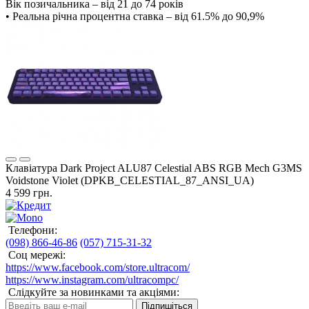
Вік позичальника – від 21 до 74 років
• Реальна річна процентна ставка – від 61.5% до 90,9%
Клавіатура Dark Project ALU87 Celestial ABS RGB Mech G3MS
Voidstone Violet (DPKB_CELESTIAL_87_ANSI_UA)
4 599 грн.
Телефони:
(098) 866-46-86
(057) 715-31-32
Соц мережі:
https://www.facebook.com/store.ultracom/
https://www.instagram.com/ultracompc/
Слідкуйте за новинками та акціями:
Підпишіться