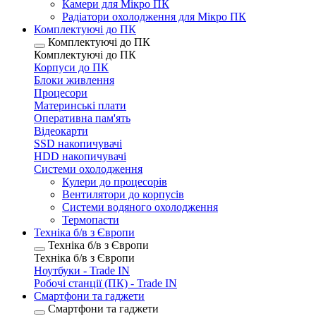
Камери для Мікро ПК
Радіатори охолодження для Мікро ПК
Комплектуючі до ПК
Комплектуючі до ПК
Комплектуючі до ПК
Корпуси до ПК
Блоки живлення
Процесори
Материнські плати
Оперативна пам'ять
Відеокарти
SSD накопичувачі
HDD накопичувачі
Системи охолодження
Кулери до процесорів
Вентилятори до корпусів
Системи водяного охолодження
Термопасти
Техніка б/в з Європи
Техніка б/в з Європи
Техніка б/в з Європи
Ноутбуки - Trade IN
Робочі станції (ПК) - Trade IN
Смартфони та гаджети
Смартфони та гаджети