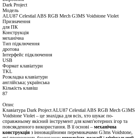
Dark Project
Модель
ALU87 Celestial ABS RGB Mech G3MS Voidstone Violet
Призначення
для ПК
Конструкція
механічна
Тип підключення
дротова
Інтерфейс підключення
USB
Формат клавіатури
TKL
Розкладка клавіатури
англійська; українська
Кількість клавіш
87
Опис
Клавіатура Dark Project ALU87 Celestial ABS RGB Mech G3MS
Voidstone Violet – це знахідка для всіх, хто шукає по-
справжньому якісний інструмент для комп'ютерних ігор та
повсякденного використання. В її основі –
механічна
конструкція
з інноваційними перемикачами G3ms Voidstone,
які пропонують бездоганну
швидкість реакції
і
мінімальний