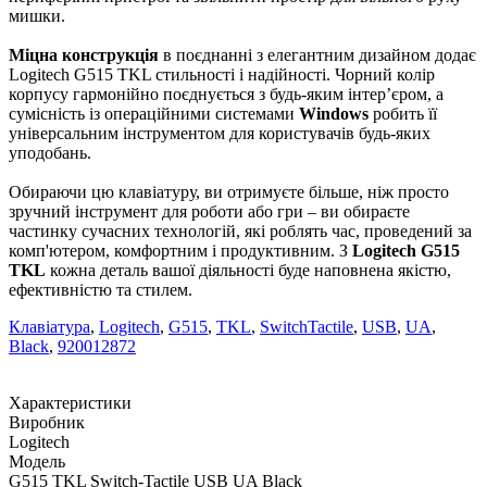
мишки.
Міцна конструкція
в поєднанні з елегантним дизайном додає
Logitech G515 TKL стильності і надійності. Чорний колір
корпусу гармонійно поєднується з будь-яким інтер’єром, а
сумісність із операційними системами
Windows
робить її
універсальним інструментом для користувачів будь-яких
уподобань.
Обираючи цю клавіатуру, ви отримуєте більше, ніж просто
зручний інструмент для роботи або гри – ви обираєте
частинку сучасних технологій, які роблять час, проведений за
комп'ютером, комфортним і продуктивним. З
Logitech G515
TKL
кожна деталь вашої діяльності буде наповнена якістю,
ефективністю та стилем.
Клавіатура
,
Logitech
,
G515
,
TKL
,
SwitchTactile
,
USB
,
UA
,
Black
,
920012872
Характеристики
Виробник
Logitech
Модель
G515 TKL Switch-Tactile USB UA Black