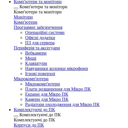
Комп'ютери та монітори
Комп'ютери та монітори
Комп'ютери та монітори
Монітори
Комп'ютери
Програмне забезпечення
Операційні системи
Офісні додатки
ПЗ для сервера
Периферія та аксесуари
Вебкамери
Миші
Клавіатури
Навушники колонки мікрофони
Ігрові поверхні
Мікрокомп'ютери
Мікрокомп'ютери
Плати розширення для Мікро ПК
Екрани для Мікро ПК
Камери для Мікро ПК
Радіатори охолодження для Мікро ПК
Комплектуючі до ПК
Комплектуючі до ПК
Комплектуючі до ПК
Корпуси до ПК