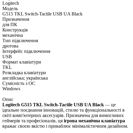
Logitech
Модель
G515 TKL Switch-Tactile USB UA Black
Призначення
для ПК
Конструкція
механічна
Тип підключення
дротова
Інтерфейс підключення
USB
Формат клавіатури
TKL
Розкладка клавіатури
англійська; українська
Сумісність з ОС
Windows
Опис
Logitech G515 TKL Switch-Tactile USB UA Black
— це
ідеальне поєднання інновацій, стилю та функціональності в
світі комп'ютерних аксесуарів. Призначена для вимогливих
геймерів та професіоналів, ця
ігрова механічна клавіатура
вражає своєю якістю і приваблює мінімалістичним дизайном.