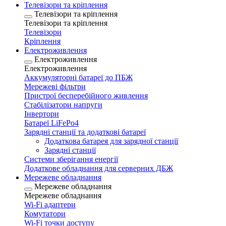
Телевізори та кріплення
Телевізори та кріплення
Телевізори та кріплення
Телевізори
Кріплення
Електроживлення
Електроживлення
Електроживлення
Аккумуляторні батареї до ПБЖ
Мережеві фільтри
Пристрої бесперебійного живлення
Стабілізатори напруги
Інвертори
Батареї LiFePo4
Зарядні станції та додаткові батареї
Додаткова батарея для зарядної станції
Зарядні станції
Системи зберігання енергії
Додаткове обладнання для серверних ДБЖ
Мережеве обладнання
Мережеве обладнання
Мережеве обладнання
Wi-Fi адаптери
Комутатори
Wi-Fi точки доступу