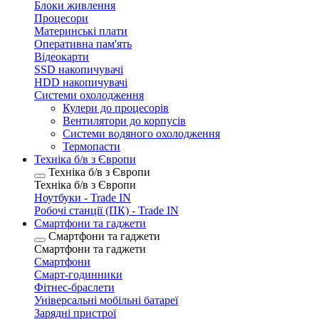
Блоки живлення
Процесори
Материнські плати
Оперативна пам'ять
Відеокарти
SSD накопичувачі
HDD накопичувачі
Системи охолодження
Кулери до процесорів
Вентилятори до корпусів
Системи водяного охолодження
Термопасти
Техніка б/в з Європи
Техніка б/в з Європи
Техніка б/в з Європи
Ноутбуки - Trade IN
Робочі станції (ПК) - Trade IN
Смартфони та гаджети
Смартфони та гаджети
Смартфони та гаджети
Смартфони
Смарт-годинники
Фітнес-браслети
Універсальні мобільні батареї
Зарядні пристрої