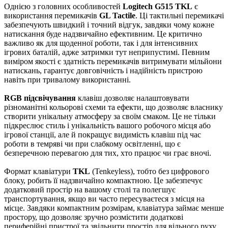
Однією з головних особливостей
Logitech G515 TKL
є
використання перемикачів
GL Tactile
. Ці тактильні перемикачі
забезпечують швидкий і точний відгук, завдяки чому кожне
натискання буде надзвичайно ефективним. Це критично
важливо як для щоденної роботи, так і для інтенсивних
ігрових баталій, адже затримки тут неприпустимі. Певним
виміром якості є здатність перемикачів витримувати мільйони
натискань, гарантує довговічність і надійність пристрою
навіть при тривалому використанні.
RGB підсвічування
клавіш дозволяє налаштовувати
різноманітні кольорові схеми та ефекти, що дозволяє власнику
створити унікальну атмосферу за своїм смаком. Це не тільки
підкреслює стиль і унікальність вашого робочого місця або
ігрової станції, але й покращує видимість клавіш під час
роботи в темряві чи при слабкому освітленні, що є
безперечною перевагою для тих, хто працює чи грає вночі.
Формат клавіатури
TKL
(Tenkeyless), тобто без цифрового
блоку, робить її надзвичайно компактною. Це забезпечує
додатковий простір на вашому столі та полегшує
транспортування, якщо ви часто пересуваєтеся з місця на
місце. Завдяки компактним розмірам, клавіатура займає менше
простору, що дозволяє зручно розмістити додаткові
периферійні пристрої та звільнити простір для вільного руху