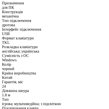
Призначення
для ПК
Конструкція
механічна
Тип підключення
дротова
Інтерфейс підключення
USB
Формат клавіатури
TKL
Розкладка клавіатури
англійська; українська
Сумісність з ОС
Windows
Колір
чорний
Країна виробництва
Китай
Гарантія, міс
24
Довжина шнура
1.8 м
Тип
ігрова; мультимедійна; з підсвіткою
Підсвічування клавіш