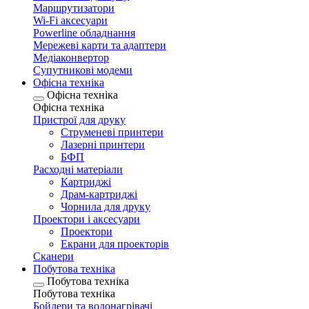
Маршрутизатори
Wi-Fi аксесуари
Рowerline обладнання
Мережеві карти та адаптери
Медіаконвертор
Супутникові модеми
Офісна техніка
Офісна техніка
Офісна техніка
Пристрої для друку
Струменеві принтери
Лазерні принтери
БФП
Расходні матеріали
Картриджі
Драм-картриджі
Чорнила для друку
Проектори і аксесуари
Проектори
Екрани для проекторів
Сканери
Побутова техніка
Побутова техніка
Побутова техніка
Бойлери та водонагрівачі