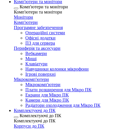
Комп'ютери та монітори
Комп'ютери та монітори
Комп'ютери та монітори
Монітори
Комп'ютери
Програмне забезпечення
Операційні системи
Офісні додатки
ПЗ для сервера
Периферія та аксесуари
Вебкамери
Миші
Клавіатури
Навушники колонки мікрофони
Ігрові поверхні
Мікрокомп'ютери
Мікрокомп'ютери
Плати розширення для Мікро ПК
Екрани для Мікро ПК
Камери для Мікро ПК
Радіатори охолодження для Мікро ПК
Комплектуючі до ПК
Комплектуючі до ПК
Комплектуючі до ПК
Корпуси до ПК