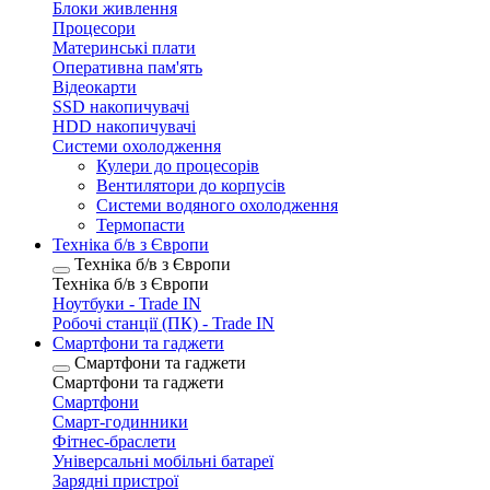
Блоки живлення
Процесори
Материнські плати
Оперативна пам'ять
Відеокарти
SSD накопичувачі
HDD накопичувачі
Системи охолодження
Кулери до процесорів
Вентилятори до корпусів
Системи водяного охолодження
Термопасти
Техніка б/в з Європи
Техніка б/в з Європи
Техніка б/в з Європи
Ноутбуки - Trade IN
Робочі станції (ПК) - Trade IN
Смартфони та гаджети
Смартфони та гаджети
Смартфони та гаджети
Смартфони
Смарт-годинники
Фітнес-браслети
Універсальні мобільні батареї
Зарядні пристрої