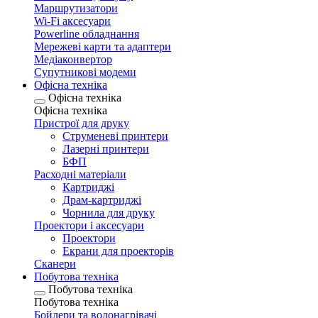
Маршрутизатори
Wi-Fi аксесуари
Рowerline обладнання
Мережеві карти та адаптери
Медіаконвертор
Супутникові модеми
Офісна техніка
Офісна техніка
Офісна техніка
Пристрої для друку
Струменеві принтери
Лазерні принтери
БФП
Расходні матеріали
Картриджі
Драм-картриджі
Чорнила для друку
Проектори і аксесуари
Проектори
Екрани для проекторів
Сканери
Побутова техніка
Побутова техніка
Побутова техніка
Бойлери та водонагрівачі