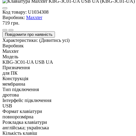
Код товару:
U1034308
Виробник:
Maxxter
719 грн.
Повідомити про наявність
Характеристики:
(Дивитись усі)
Виробник
Maxxter
Модель
KBG-3C01-UA USB UA
Призначення
для ПК
Конструкція
мембранна
Тип підключення
дротова
Інтерфейс підключення
USB
Формат клавіатури
повнорозмірна
Розкладка клавіатури
англійська; українська
Кількість клавіш