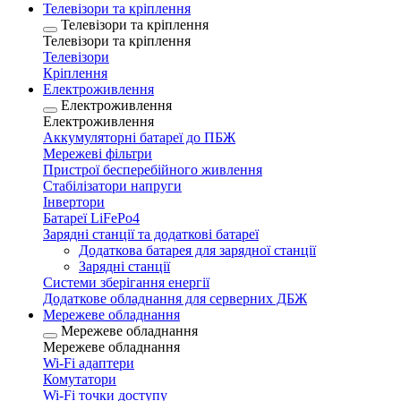
Телевізори та кріплення
Телевізори та кріплення
Телевізори та кріплення
Телевізори
Кріплення
Електроживлення
Електроживлення
Електроживлення
Аккумуляторні батареї до ПБЖ
Мережеві фільтри
Пристрої бесперебійного живлення
Стабілізатори напруги
Інвертори
Батареї LiFePo4
Зарядні станції та додаткові батареї
Додаткова батарея для зарядної станції
Зарядні станції
Системи зберігання енергії
Додаткове обладнання для серверних ДБЖ
Мережеве обладнання
Мережеве обладнання
Мережеве обладнання
Wi-Fi адаптери
Комутатори
Wi-Fi точки доступу