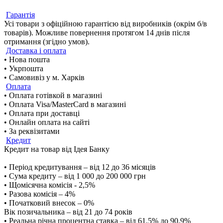
Гарантія
Усі товари з офіційною гарантією від виробників (окрім б/в
товарів). Можливе повернення протягом 14 днів після
отримання (згідно умов).
Доставка і оплата
• Нова пошта
• Укрпошта
• Самовивіз у м. Харків
Оплата
• Оплата готівкой в магазині
• Оплата Visa/MasterCard в магазині
• Оплата при доставці
• Онлайн оплата на сайті
• За реквізитами
Кредит
Кредит на товар від Ідея Банку
• Період кредитування – від 12 до 36 місяців
• Сума кредиту – від 1 000 до 200 000 грн
• Щомісячна комісія - 2,5%
• Разова комісія – 4%
• Початковий внесок – 0%
Вік позичальника – від 21 до 74 років
• Реальна річна процентна ставка – від 61.5% до 90,9%