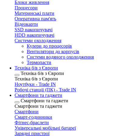
Блоки живлення
Процесори
Материнські плати
Оперативна пам'ять
Відеокарти
SSD накопичувачі
HDD накопичувачі
Системи охолодження
Кулери до процесорів
Вентилятори до корпусів
Системи водяного охолодження
Термопасти
Техніка б/в з Європи
Техніка б/в з Європи
Техніка б/в з Європи
Ноутбуки - Trade IN
Робочі станції (ПК) - Trade IN
Смартфони та гаджети
Смартфони та гаджети
Смартфони та гаджети
Смартфони
Смарт-годинники
Фітнес-браслети
Універсальні мобільні батареї
Зарядні пристрої