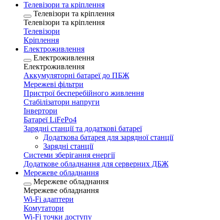
Телевізори та кріплення
Телевізори та кріплення
Телевізори та кріплення
Телевізори
Кріплення
Електроживлення
Електроживлення
Електроживлення
Аккумуляторні батареї до ПБЖ
Мережеві фільтри
Пристрої бесперебійного живлення
Стабілізатори напруги
Інвертори
Батареї LiFePo4
Зарядні станції та додаткові батареї
Додаткова батарея для зарядної станції
Зарядні станції
Системи зберігання енергії
Додаткове обладнання для серверних ДБЖ
Мережеве обладнання
Мережеве обладнання
Мережеве обладнання
Wi-Fi адаптери
Комутатори
Wi-Fi точки доступу