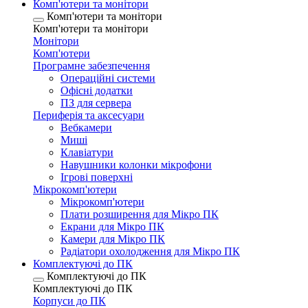
Комп'ютери та монітори
Комп'ютери та монітори
Комп'ютери та монітори
Монітори
Комп'ютери
Програмне забезпечення
Операційні системи
Офісні додатки
ПЗ для сервера
Периферія та аксесуари
Вебкамери
Миші
Клавіатури
Навушники колонки мікрофони
Ігрові поверхні
Мікрокомп'ютери
Мікрокомп'ютери
Плати розширення для Мікро ПК
Екрани для Мікро ПК
Камери для Мікро ПК
Радіатори охолодження для Мікро ПК
Комплектуючі до ПК
Комплектуючі до ПК
Комплектуючі до ПК
Корпуси до ПК