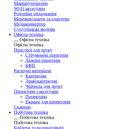
Маршрутизатори
Wi-Fi аксесуари
Рowerline обладнання
Мережеві карти та адаптери
Медіаконвертор
Супутникові модеми
Офісна техніка
Офісна техніка
Офісна техніка
Пристрої для друку
Струменеві принтери
Лазерні принтери
БФП
Расходні матеріали
Картриджі
Драм-картриджі
Чорнила для друку
Проектори і аксесуари
Проектори
Екрани для проекторів
Сканери
Побутова техніка
Побутова техніка
Побутова техніка
Бойлери та водонагрівачі