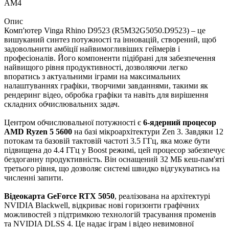
AM4
Опис
Комп'ютер Vinga Rhino D9523 (R5M32G5050.D9523) – це
вишуканий синтез потужності та інновацій, створений, щоб
задовольнити амбіції найвимогливіших геймерів і
професіоналів. Його компоненти підібрані для забезпечення
найвищого рівня продуктивності, дозволяючи легко
впоратись з актуальними іграми на максимальних
налаштуваннях графіки, творчими завданнями, такими як
рендеринг відео, обробка графіки та навіть для вирішення
складних обчислювальних задач.
Центром обчислювальної потужності є
6-ядерний процесор
AMD Ryzen 5 5600
на базі мікроархітектури Zen 3. Завдяки 12
потокам та базовій тактовій частоті 3.5 ГГц, яка може бути
підвищена до 4.4 ГГц у Boost режимі, цей процесор забезпечує
бездоганну продуктивність. Він оснащений 32 МБ кеш-пам'яті
третього рівня, що дозволяє системі швидко відгукуватись на
численні запити.
Відеокарта GeForce RTX 5050
, реалізована на архітектурі
NVIDIA Blackwell, відкриває нові горизонти графічних
можливостей з підтримкою технологій трасування променів
та NVIDIA DLSS 4. Це надає іграм і відео невимовної