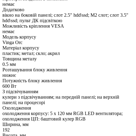
немає
Додатково
вікно на боковій панелі; слот 2.5" hdd\ssd; M2 слот; слот 3.5"
hdd\ssd; пульт ДК підсвіткою
Можливість кріплення VESA
немає
Модель корпусу
Vinga Orc
Матеріал корпусу
пластик; метал; скло; акрил
Товщина металу
0.5 мм
Розташування блоку живлення
нижнє
Потужність блоку живлення
600 Вт
З підсвічуванням
кулери з підсвічуванням; на передній панелі; на верхній
панелі; на процесорі
Охолодження
охолодження корпусу: 5 x 120 мм RGB LED вентилятора;
охолодження ЦП: баштовий кулер RGB
Ширина, мм
192
Висота, мм