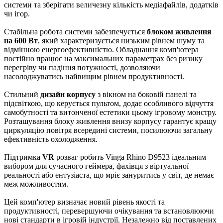
системи та зберігати величезну кількість медіафайлів, додатків
чи ігор.
Стабільна робота системи забезпечується
блоком живлення
на 600 Вт
, який характеризується низьким рівнем шуму та
відмінною енергоефективністю. Обладнання комп'ютера
постійно працює на максимальних параметрах без ризику
перегріву чи падіння потужності, дозволяючи
насолоджуватись найвищим рівнем продуктивності.
Стильний
дизайн корпусу
з вікном на боковій панелі та
підсвіткою, що керується пультом, додає особливого відчуття
самобутності та витонченої естетики цьому ігровому монстру.
Розташування блоку живлення внизу корпусу гарантує кращу
циркуляцію повітря всередині системи, посилюючи загальну
ефективність охолодження.
Підтримка
VR
розваг робить Vinga Rhino D9523 ідеальним
вибором для сучасного геймера, фахівця з віртуальної
реальності або ентузіаста, що мріє зануритись у світ, де немає
меж можливостям.
Цей комп'ютер визначає новий рівень якості та
продуктивності, перевершуючи очікування та встановлюючи
нові стандарти в ігровій індустрії. Незалежно від поставлених