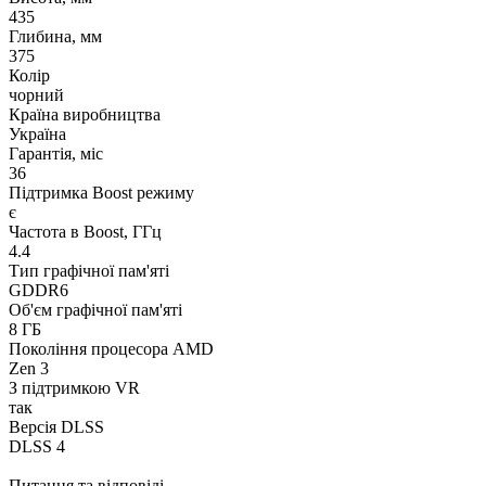
435
Глибина, мм
375
Колір
чорний
Країна виробництва
Україна
Гарантія, міс
36
Підтримка Boost режиму
є
Частота в Boost, ГГц
4.4
Тип графічної пам'яті
GDDR6
Об'єм графічної пам'яті
8 ГБ
Покоління процесора AMD
Zen 3
З підтримкою VR
так
Версія DLSS
DLSS 4
Питання та відповіді