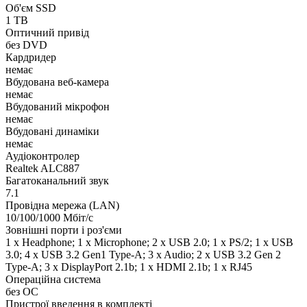
Об'єм SSD
1 TB
Оптичний привід
без DVD
Кардридер
немає
Вбудована веб-камера
немає
Вбудований мікрофон
немає
Вбудовані динаміки
немає
Аудіоконтролер
Realtek ALC887
Багатоканальний звук
7.1
Провідна мережа (LAN)
10/100/1000 Мбіт/с
Зовнішні порти і роз'єми
1 x Нeadphone; 1 х Microphone; 2 x USB 2.0; 1 x PS/2; 1 x USB
3.0; 4 x USB 3.2 Gen1 Type-A; 3 x Audio; 2 x USB 3.2 Gen 2
Type-A; 3 x DisplayPort 2.1b; 1 x HDMI 2.1b; 1 x RJ45
Операційна система
без ОС
Пристрої введення в комплекті