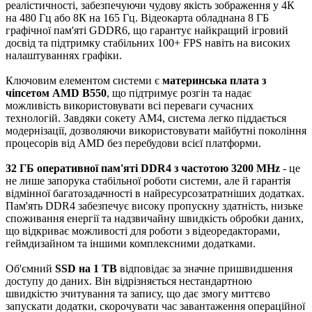
реалістичності, забезпечуючи чудову якість зображення у 4К
на 480 Гц або 8К на 165 Гц. Відеокарта обладнана 8 ГБ
графічної пам'яті GDDR6, що гарантує найкращий ігровий
досвід та підтримку стабільних 100+ FPS навіть на високих
налаштуваннях графіки.
Ключовим елементом системи є
материнська плата з
чіпсетом AMD B550
, що підтримує розгін та надає
можливість використовувати всі переваги сучасних
технологій. Завдяки сокету AM4, система легко піддається
модернізації, дозволяючи використовувати майбутні покоління
процесорів від AMD без перебудови всієї платформи.
32 ГБ оперативної пам'яті DDR4 з частотою 3200 MHz
- це
не лише запорука стабільної роботи системи, але й гарантія
відмінної багатозадачності в найресурсозатратніших додатках.
Пам'ять DDR4 забезпечує високу пропускну здатність, низьке
споживання енергії та надзвичайну швидкість обробки даних,
що відкриває можливості для роботи з відеоредакторами,
геймдизайном та іншими комплексними додатками.
Об'ємний
SSD на 1 TB
відповідає за значне пришвидшення
доступу до даних. Він відрізняється нестандартною
швидкістю зчитування та запису, що дає змогу миттєво
запускати додатки, скорочувати час завантаження операційної