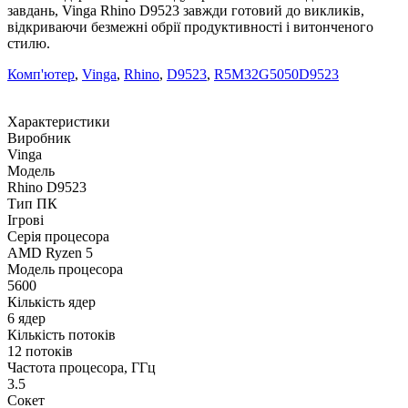
завдань, Vinga Rhino D9523 завжди готовий до викликів,
відкриваючи безмежні обрії продуктивності і витонченого
стилю.
Комп'ютер
,
Vinga
,
Rhino
,
D9523
,
R5M32G5050D9523
Характеристики
Виробник
Vinga
Модель
Rhino D9523
Тип ПК
Ігрові
Серія процесора
AMD Ryzen 5
Модель процесора
5600
Кількість ядер
6 ядер
Кількість потоків
12 потоків
Частота процесора, ГГц
3.5
Сокет