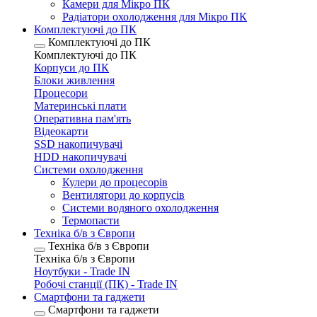
Камери для Мікро ПК
Радіатори охолодження для Мікро ПК
Комплектуючі до ПК
Комплектуючі до ПК
Комплектуючі до ПК
Корпуси до ПК
Блоки живлення
Процесори
Материнські плати
Оперативна пам'ять
Відеокарти
SSD накопичувачі
HDD накопичувачі
Системи охолодження
Кулери до процесорів
Вентилятори до корпусів
Системи водяного охолодження
Термопасти
Техніка б/в з Європи
Техніка б/в з Європи
Техніка б/в з Європи
Ноутбуки - Trade IN
Робочі станції (ПК) - Trade IN
Смартфони та гаджети
Смартфони та гаджети