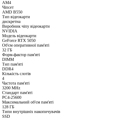
AM4
Чіпсет
AMD B550
Тип відеокарти
дискретна
Виробник чіпу відеокарти
NVIDIA
Модель відеокарти
GeForce RTX 5050
Об'єм оперативної пам'яті
32 ГБ
Форм-фактор пам'яті
DIMM
Тип пам'яті
DDR4
Кількість слотів
4
Частота пам'яті
3200 MHz
Стандарт пам'яті
PC4-25600
Максимальний об'єм пам'яті
128 ГБ
Типи внутрішніх накопичувачів
SSD