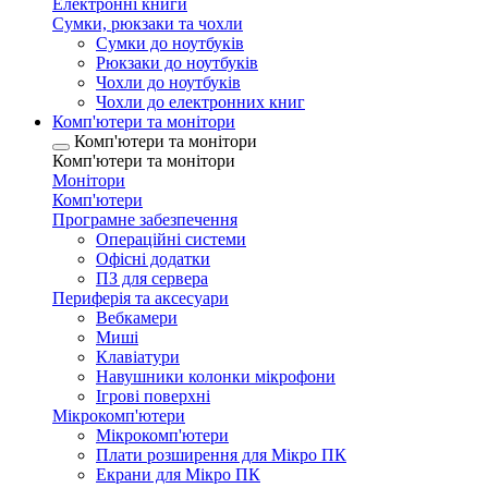
Електронні книги
Сумки, рюкзаки та чохли
Сумки до ноутбуків
Рюкзаки до ноутбуків
Чохли до ноутбуків
Чохли до електронних книг
Комп'ютери та монітори
Комп'ютери та монітори
Комп'ютери та монітори
Монітори
Комп'ютери
Програмне забезпечення
Операційні системи
Офісні додатки
ПЗ для сервера
Периферія та аксесуари
Вебкамери
Миші
Клавіатури
Навушники колонки мікрофони
Ігрові поверхні
Мікрокомп'ютери
Мікрокомп'ютери
Плати розширення для Мікро ПК
Екрани для Мікро ПК