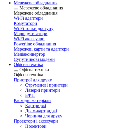
Мережеве обладнання
Мережеве обладнання
Мережеве обладнання
Wi-Fi адаптери
Комутатори
Wi-Fi точки доступу
Маршрутизатори
Wi-Fi аксесуари
Рowerline обладнання
Мережеві карти та адаптери
Медіаконвертор
Супутникові модеми
Офісна техніка
Офісна техніка
Офісна техніка
Пристрої для друку
Струменеві принтери
Лазерні принтери
БФП
Расходні матеріали
Картриджі
Драм-картриджі
Чорнила для друку
Проектори і аксесуари
Проектори