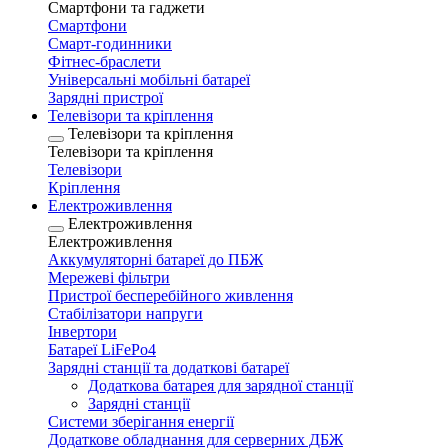
Смартфони та гаджети
Смартфони
Смарт-годинники
Фітнес-браслети
Універсальні мобільні батареї
Зарядні пристрої
Телевізори та кріплення
Телевізори та кріплення
Телевізори та кріплення
Телевізори
Кріплення
Електроживлення
Електроживлення
Електроживлення
Аккумуляторні батареї до ПБЖ
Мережеві фільтри
Пристрої бесперебійного живлення
Стабілізатори напруги
Інвертори
Батареї LiFePo4
Зарядні станції та додаткові батареї
Додаткова батарея для зарядної станції
Зарядні станції
Системи зберігання енергії
Додаткове обладнання для серверних ДБЖ