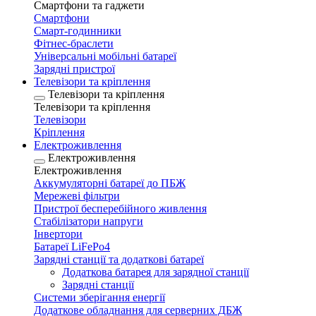
Смартфони та гаджети
Смартфони
Смарт-годинники
Фітнес-браслети
Універсальні мобільні батареї
Зарядні пристрої
Телевізори та кріплення
Телевізори та кріплення
Телевізори та кріплення
Телевізори
Кріплення
Електроживлення
Електроживлення
Електроживлення
Аккумуляторні батареї до ПБЖ
Мережеві фільтри
Пристрої бесперебійного живлення
Стабілізатори напруги
Інвертори
Батареї LiFePo4
Зарядні станції та додаткові батареї
Додаткова батарея для зарядної станції
Зарядні станції
Системи зберігання енергії
Додаткове обладнання для серверних ДБЖ