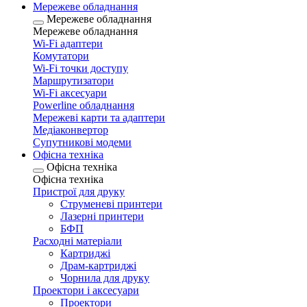
Мережеве обладнання
Мережеве обладнання
Мережеве обладнання
Wi-Fi адаптери
Комутатори
Wi-Fi точки доступу
Маршрутизатори
Wi-Fi аксесуари
Рowerline обладнання
Мережеві карти та адаптери
Медіаконвертор
Супутникові модеми
Офісна техніка
Офісна техніка
Офісна техніка
Пристрої для друку
Струменеві принтери
Лазерні принтери
БФП
Расходні матеріали
Картриджі
Драм-картриджі
Чорнила для друку
Проектори і аксесуари
Проектори