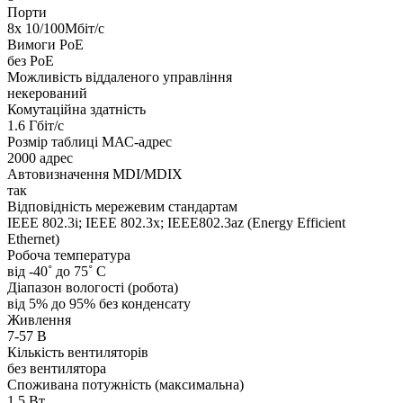
Порти
8х 10/100Мбіт/с
Вимоги PoE
без PoE
Можливість віддаленого управління
некерований
Комутаційна здатність
1.6 Гбіт/с
Розмір таблиці МАС-адрес
2000 адрес
Автовизначення MDI/MDIX
так
Відповідність мережевим стандартам
IEEE 802.3i; IEEE 802.3x; IEEE802.3az (Energy Efficient
Ethernet)
Робоча температура
від -40˚ до 75˚ C
Діапазон вологості (робота)
від 5% до 95% без конденсату
Живлення
7-57 В
Кількість вентиляторів
без вентилятора
Споживана потужність (максимальна)
1.5 Вт