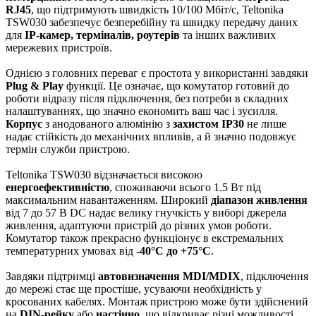
RJ45
, що підтримують швидкість 10/100 Мбіт/с, Teltonika
TSW030 забезпечує безперебійну та швидку передачу даних
для
IP-камер, терміналів, роутерів
та інших важливих
мережевих пристроїв.
Однією з головних переваг є простота у використанні завдяки
Plug & Play
функції. Це означає, що комутатор готовий до
роботи відразу після підключення, без потреби в складних
налаштуваннях, що значно економить ваш час і зусилля.
Корпус
з анодованого алюмінію з
захистом IP30
не лише
надає стійкість до механічних впливів, а й значно подовжує
термін служби пристрою.
Teltonika TSW030 відзначається високою
енергоефективністю
, споживаючи всього 1.5 Вт під
максимальним навантаженням. Широкий
діапазон живлення
від 7 до 57 В DC надає велику гнучкість у виборі джерела
живлення, адаптуючи пристрій до різних умов роботи.
Комутатор також прекрасно функціонує в екстремальних
температурних умовах від
-40°C до +75°C
.
Завдяки підтримці
автовизначення MDI/MDIX
, підключення
до мережі стає ще простіше, усуваючи необхідність у
кросованих кабелях. Монтаж пристрою може бути здійснений
на
DIN-рейку
або
настінно
, що відкриває різні можливості