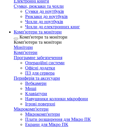
Електронні книги
Сумки, рюкзаки та чохли
Сумки до ноутбуків
Рюкзаки до ноутбуків
Чохли до ноутбуків
Чохли до електронних книг
Комп'ютери та монітори
Комп'ютери та монітори
Комп'ютери та монітори
Монітори
Комп'ютери
Програмне забезпечення
Операційні системи
Офісні додатки
ПЗ для сервера
Периферія та аксесуари
Вебкамери
Миші
Клавіатури
Навушники колонки мікрофони
Ігрові поверхні
Мікрокомп'ютери
Мікрокомп'ютери
Плати розширення для Мікро ПК
Екрани для Мікро ПК