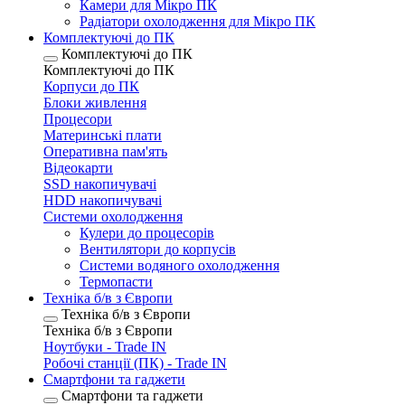
Камери для Мікро ПК
Радіатори охолодження для Мікро ПК
Комплектуючі до ПК
Комплектуючі до ПК
Комплектуючі до ПК
Корпуси до ПК
Блоки живлення
Процесори
Материнські плати
Оперативна пам'ять
Відеокарти
SSD накопичувачі
HDD накопичувачі
Системи охолодження
Кулери до процесорів
Вентилятори до корпусів
Системи водяного охолодження
Термопасти
Техніка б/в з Європи
Техніка б/в з Європи
Техніка б/в з Європи
Ноутбуки - Trade IN
Робочі станції (ПК) - Trade IN
Смартфони та гаджети
Смартфони та гаджети