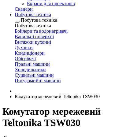
Екрани для проекторів
Сканери
Побутова техніка
Побутова техніка
Побутова техніка
Бойлери та водонагрівачі
Варильні поверхні
Витяжки кухонні
Духовки
Кондиціонери
Обігрівачі
Пральні машини
Холодильники
Сушильні машини
Посудомийні машини
Комутатор мережевий Teltonika TSW030
Комутатор мережевий
Teltonika TSW030