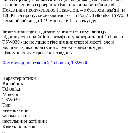
встановлення в серверних кімнатах чи на виробництві.
Показники продуктивності вражають – з буфером пам'яті на
128 КБ та пропускною здатністю 1.6 Гбіт/с, Teltonika TSW030
легко обробляє до 1.19 млн пакетів за секунду.
Безвентиляторний дизайн забезпечує
тиху роботу
,
підвищуючи надійність і комфорт у використанні. Teltonika
TSW030 - це не лише втілення виняткової якості, але й
надійність, яка робить його чудовим вибором для
різноманітних мережевих завдань.
Комутатор
,
мережевий
,
Teltonika
,
TSW030
Характеристики
Виробник
Teltonika
Модель
TSW030
Тип
некерований
Форм-фактор
настільний/настінний
Кількість портів
8