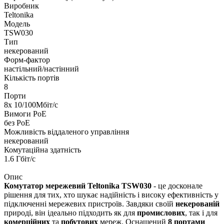
Виробник
Teltonika
Модель
TSW030
Тип
некерований
Форм-фактор
настільний/настінний
Кількість портів
8
Порти
8х 10/100Мбіт/с
Вимоги PoE
без PoE
Можливість віддаленого управління
некерований
Комутаційна здатність
1.6 Гбіт/с
Опис
Комутатор мережевий Teltonika TSW030
- це досконале
рішення для тих, хто шукає надійність і високу ефективність у
підключенні мережевих пристроїв. Завдяки своїй
некерованій
природі, він ідеально підходить як для
промислових
, так і для
комерційних
та
побутових
мереж. Оснащений
8 портами