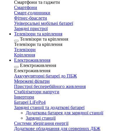
Смартфони та гаджети
Смартфони
Смарт-годинники
Фітнес-браслети
Універсальні мобільні батареї
Зарядні пристрої
Телевізори та кріплення
Телевізори та кріплення
Телевізори та кріплення
Телевізори
Кріплення
Електроживлення
Електроживлення
Електроживлення
Аккумуляторні батареї до ПБЖ
Мережеві фільтри
Пристрої бесперебійного живлення
Стабілізатори напруги
Інвертори
Батареї LiFePo4
Зарядні станції та додаткові батареї
Додаткова батарея для зарядної станції
Зарядні станції
Системи зберігання енергії
Додаткове обладнання для серверних ДБЖ