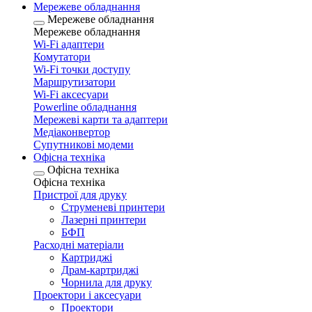
Мережеве обладнання
Мережеве обладнання
Мережеве обладнання
Wi-Fi адаптери
Комутатори
Wi-Fi точки доступу
Маршрутизатори
Wi-Fi аксесуари
Рowerline обладнання
Мережеві карти та адаптери
Медіаконвертор
Супутникові модеми
Офісна техніка
Офісна техніка
Офісна техніка
Пристрої для друку
Струменеві принтери
Лазерні принтери
БФП
Расходні матеріали
Картриджі
Драм-картриджі
Чорнила для друку
Проектори і аксесуари
Проектори