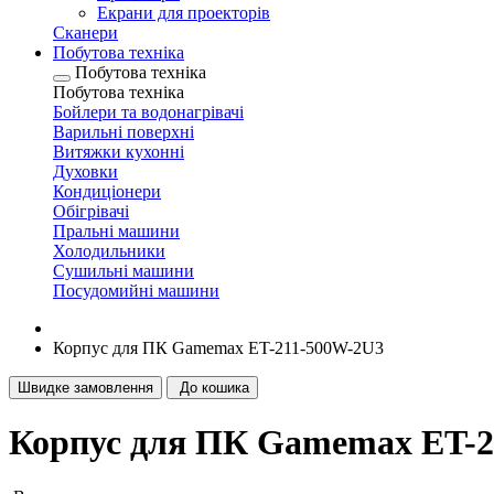
Екрани для проекторів
Сканери
Побутова техніка
Побутова техніка
Побутова техніка
Бойлери та водонагрівачі
Варильні поверхні
Витяжки кухонні
Духовки
Кондиціонери
Обігрівачі
Пральні машини
Холодильники
Сушильні машини
Посудомийні машини
Корпус для ПК Gamemax ET-211-500W-2U3
Швидке замовлення
До кошика
Корпус для ПК Gamemax ET-2