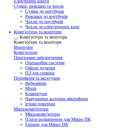
Електронні книги
Сумки, рюкзаки та чохли
Сумки до ноутбуків
Рюкзаки до ноутбуків
Чохли до ноутбуків
Чохли до електронних книг
Комп'ютери та монітори
Комп'ютери та монітори
Комп'ютери та монітори
Монітори
Комп'ютери
Програмне забезпечення
Операційні системи
Офісні додатки
ПЗ для сервера
Периферія та аксесуари
Вебкамери
Миші
Клавіатури
Навушники колонки мікрофони
Ігрові поверхні
Мікрокомп'ютери
Мікрокомп'ютери
Плати розширення для Мікро ПК
Екрани для Мікро ПК