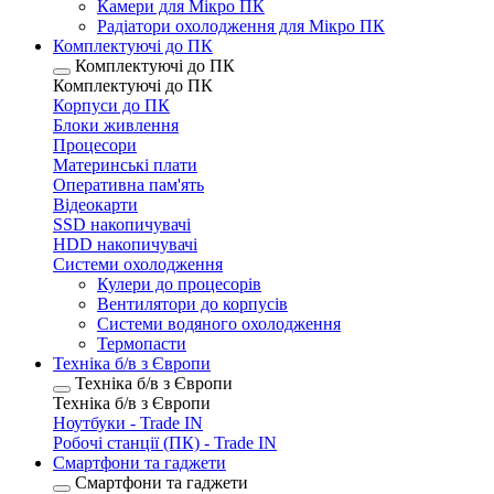
Камери для Мікро ПК
Радіатори охолодження для Мікро ПК
Комплектуючі до ПК
Комплектуючі до ПК
Комплектуючі до ПК
Корпуси до ПК
Блоки живлення
Процесори
Материнські плати
Оперативна пам'ять
Відеокарти
SSD накопичувачі
HDD накопичувачі
Системи охолодження
Кулери до процесорів
Вентилятори до корпусів
Системи водяного охолодження
Термопасти
Техніка б/в з Європи
Техніка б/в з Європи
Техніка б/в з Європи
Ноутбуки - Trade IN
Робочі станції (ПК) - Trade IN
Смартфони та гаджети
Смартфони та гаджети