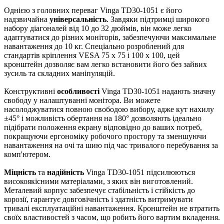
Однією з головних переваг Vinga TD30-1051 є його
надзвичайна
універсальність
. Завдяки підтримці широкого
набору діагоналей від 10 до 32 дюймів, він може легко
адаптуватися до різних моніторів, забезпечуючи максимальне
навантаження до 10 кг. Спеціально розроблений для
стандартів кріплення VESA 75 x 75 і 100 x 100, цей
кронштейн дозволяє вам легко встановити його без зайвих
зусиль та складних маніпуляцій.
Конструктивні
особливості
Vinga TD30-1051 надають значну
свободу у налаштуванні монітора. Ви можете
насолоджуватися повною свободою вибору, адже кут нахилу
±45° і можливість обертання на 180° дозволяють ідеально
підібрати положення екрану відповідно до ваших потреб,
покращуючи ергономіку робочого простору та зменшуючи
навантаження на очі та шию під час тривалого перебування за
комп'ютером.
Міцність
та
надійність
Vinga TD30-1051 підсилюються
високоякісними матеріалами, з яких він виготовлений.
Металевий корпус забезпечує стабільність і стійкість до
корозії, гарантує довговічність і здатність витримувати
тривалі експлуатаційні навантаження. Кронштейн не втратить
своїх властивостей з часом, що робить його вартим вкладення.