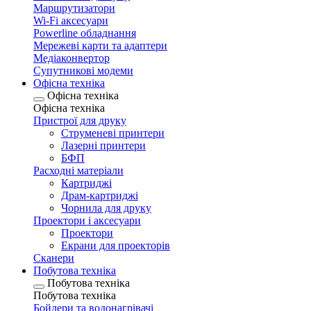
Маршрутизатори
Wi-Fi аксесуари
Рowerline обладнання
Мережеві карти та адаптери
Медіаконвертор
Супутникові модеми
Офісна техніка
Офісна техніка
Офісна техніка
Пристрої для друку
Струменеві принтери
Лазерні принтери
БФП
Расходні матеріали
Картриджі
Драм-картриджі
Чорнила для друку
Проектори і аксесуари
Проектори
Екрани для проекторів
Сканери
Побутова техніка
Побутова техніка
Побутова техніка
Бойлери та водонагрівачі