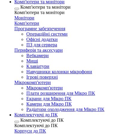
Комп'ютери та монітори
Комп'ютери та монітори
Комп'ютери та монітори
Монітори
Комп'ютери
Програмне забезпечення
Операційні системи
Офісні додатки
ПЗ для сервера
Периферія та аксесуари
Вебкамери
Миші
Клавіатури
Навушники колонки мікрофони
Ігрові поверхні
Мікрокомп'ютери
Мікрокомп'ютери
Плати розширення для Мікро ПК
Екрани для Мікро ПК
Камери для Мікро ПК
Радіатори охолодження для Мікро ПК
Комплектуючі до ПК
Комплектуючі до ПК
Комплектуючі до ПК
Корпуси до ПК