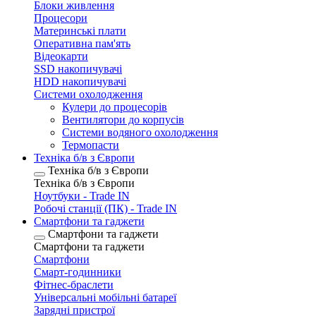
Блоки живлення
Процесори
Материнські плати
Оперативна пам'ять
Відеокарти
SSD накопичувачі
HDD накопичувачі
Системи охолодження
Кулери до процесорів
Вентилятори до корпусів
Системи водяного охолодження
Термопасти
Техніка б/в з Європи
Техніка б/в з Європи
Техніка б/в з Європи
Ноутбуки - Trade IN
Робочі станції (ПК) - Trade IN
Смартфони та гаджети
Смартфони та гаджети
Смартфони та гаджети
Смартфони
Смарт-годинники
Фітнес-браслети
Універсальні мобільні батареї
Зарядні пристрої