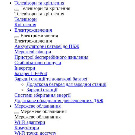
Телевізори та кріплення
Телевізори та кріплення
Телевізори та кріплення
Телевізори
Кріплення
Електроживлення
Електроживлення
Електроживлення
Аккумуляторні батареї до ПБЖ
Мережеві фільтри
Пристрої бесперебійного живлення
Стабілізатори напруги
Інвертори
Батареї LiFePo4
Зарядні станції та додаткові батареї
Додаткова батарея для зарядної станції
Зарядні станції
Системи зберігання енергії
Додаткове обладнання для серверних ДБЖ
Мережеве обладнання
Мережеве обладнання
Мережеве обладнання
Wi-Fi адаптери
Комутатори
Wi-Fi точки доступу