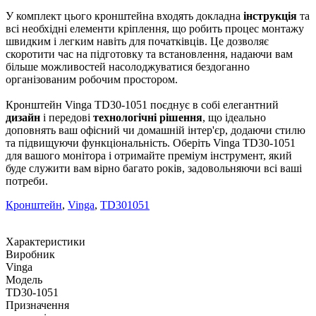
У комплект цього кронштейна входять докладна
інструкція
та
всі необхідні елементи кріплення, що робить процес монтажу
швидким і легким навіть для початківців. Це дозволяє
скоротити час на підготовку та встановлення, надаючи вам
більше можливостей насолоджуватися бездоганно
організованим робочим простором.
Кронштейн Vinga TD30-1051 поєднує в собі елегантний
дизайн
і передові
технологічні рішення
, що ідеально
доповнять ваш офісний чи домашній інтер'єр, додаючи стилю
та підвищуючи функціональність. Оберіть Vinga TD30-1051
для вашого монітора і отримайте преміум інструмент, який
буде служити вам вірно багато років, задовольняючи всі ваші
потреби.
Кронштейн
,
Vinga
,
TD301051
Характеристики
Виробник
Vinga
Модель
TD30-1051
Призначення