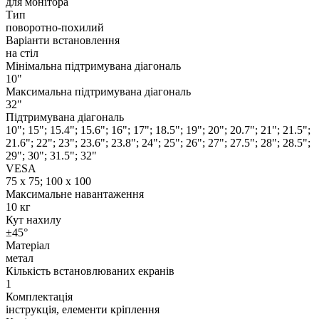
для монітора
Тип
поворотно-похилий
Варіанти встановлення
на стіл
Мінімальна підтримувана діагональ
10"
Максимальна підтримувана діагональ
32"
Підтримувана діагональ
10"; 15"; 15.4"; 15.6"; 16"; 17"; 18.5"; 19"; 20"; 20.7"; 21"; 21.5";
21.6"; 22"; 23"; 23.6"; 23.8"; 24"; 25"; 26"; 27"; 27.5"; 28"; 28.5";
29"; 30"; 31.5"; 32"
VESA
75 x 75; 100 x 100
Максимальне навантаження
10 кг
Кут нахилу
±45°
Матеріал
метал
Кількість встановлюваних екранів
1
Комплектація
інструкція, елементи кріплення