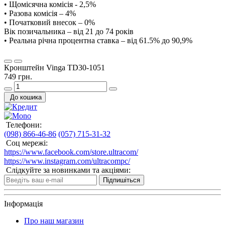
• Щомісячна комісія - 2,5%
• Разова комісія – 4%
• Початковий внесок – 0%
Вік позичальника – від 21 до 74 років
• Реальна річна процентна ставка – від 61.5% до 90,9%
Кронштейн Vinga TD30-1051
749 грн.
До кошика
Телефони:
(098) 866-46-86
(057) 715-31-32
Соц мережі:
https://www.facebook.com/store.ultracom/
https://www.instagram.com/ultracompc/
Слідкуйте за новинками та акціями:
Підпишіться
Інформація
Про наш магазин