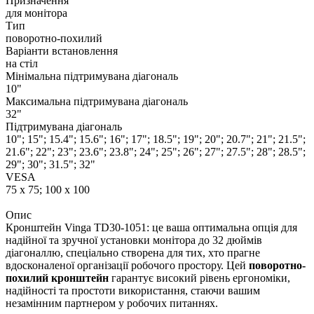
Призначення
для монітора
Тип
поворотно-похилий
Варіанти встановлення
на стіл
Мінімальна підтримувана діагональ
10"
Максимальна підтримувана діагональ
32"
Підтримувана діагональ
10"; 15"; 15.4"; 15.6"; 16"; 17"; 18.5"; 19"; 20"; 20.7"; 21"; 21.5";
21.6"; 22"; 23"; 23.6"; 23.8"; 24"; 25"; 26"; 27"; 27.5"; 28"; 28.5";
29"; 30"; 31.5"; 32"
VESA
75 x 75; 100 x 100
Опис
Кронштейн Vinga TD30-1051: це ваша оптимальна опція для
надійної та зручної установки монітора до 32 дюймів
діагоналлю, спеціально створена для тих, хто прагне
вдосконаленої організації робочого простору. Цей
поворотно-
похилий кронштейн
гарантує високий рівень ергономіки,
надійності та простоти використання, стаючи вашим
незамінним партнером у робочих питаннях.