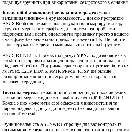
підвищує зручність при використанні бездротового з’єднання.
Інноваційні можливості керування мережею
стали
важливим чинником в еру мобільності. З новою програмою
ASUS Router ви зможете налаштувати ваш маршрутизатор,
керувати мережевим трафіком, діагностувати проблеми з
підключенням і навіть оновлювати прошивку просто з вашого
смартфону, без необхідності використовувати ПК. Це робить
ваше керування мережею максимально простим і зручним.
ASUS RT-N12E C1 також підтримує
VPN
, що дозволяє вам з
легкістю створювати захищені підключення, наприклад, для
віддаленої роботи. Підтримка транспортних протоколів, таких
як IPSec, L2TP, DDNS, PPTP, PPPoE, RTSP, ще більше
розширює можливості інтеграції маршрутизатора в різні
мережеві середовища.
Гостьова мережа
з можливістю створення до трьох окремих
гостьових мереж є однією з відмінних функцій RT-N12E C1.
Кожна з них може мати свої обмеження використання та
паролі, надаючи доступ до Інтернету без шкоди для вашої
основної мережі.
Функціональність ASUSWRT спрощує для вас контроль та
оптимізацію мережевих програм, втілюючи єдиний графічний