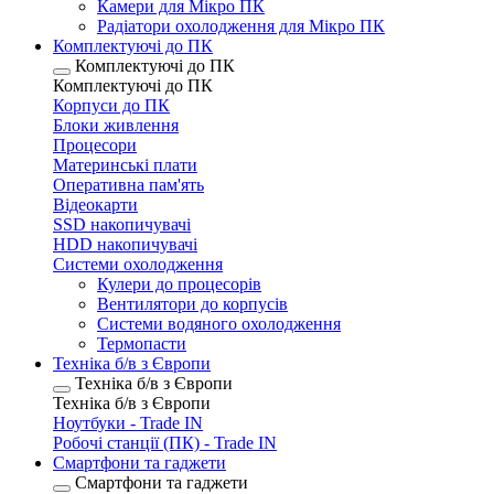
Камери для Мікро ПК
Радіатори охолодження для Мікро ПК
Комплектуючі до ПК
Комплектуючі до ПК
Комплектуючі до ПК
Корпуси до ПК
Блоки живлення
Процесори
Материнські плати
Оперативна пам'ять
Відеокарти
SSD накопичувачі
HDD накопичувачі
Системи охолодження
Кулери до процесорів
Вентилятори до корпусів
Системи водяного охолодження
Термопасти
Техніка б/в з Європи
Техніка б/в з Європи
Техніка б/в з Європи
Ноутбуки - Trade IN
Робочі станції (ПК) - Trade IN
Смартфони та гаджети
Смартфони та гаджети