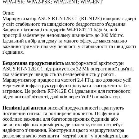
WPA-PSK; WPA2-PSK; WPA2-ENT; WPA-ENT
Опис
Маршрутизатор ASUS RT-N12E C1 (RT-N12E) відкриває двері
у світ стабільного та швидкісного бездротового з'єднання.
Завдяки підтримці стандартів Wi-Fi 802.11 b/g/n/a, цей
пристрій забезпечує неподільну швидкість до 300 Мбіт/с.
Ідеальний вибір для дому та малого офісу, де максимально
важливо тримати пальму першості у стабільності та швидкості
з'єднання.
Бездоганна продуктивність
малоформатної архітектури
ASUS RT-N12E C1 підтримується 32 МБ оперативної пам'яті,
яка забезпечує швидкість та безперебійність у роботі.
Маршрутизатор працює на частоті 2.4 ГГц, що дозволяє усій
мережевій інфраструктурі функціонувати злагоджено та без
затримок. Це робить RT-N12E C1 ідеальним для потокового
відео високої чіткості, дзвінків через VoIP і онлайн-ігор.
Незнімні дві антени
високої продуктивності гарантують
посилений сигнал та розширене покриття. Ця функція
особливо важлива для багатоповерхових будинків або
великих офісних приміщень, де кожен куточок потребує
надійного з’єднання. Конструкція цього маршрутизатора
дозволяє значно зменшити "мертві зони" у приміщенні, що