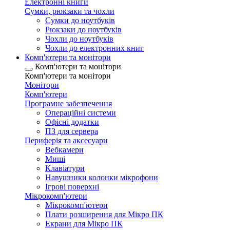
Електронні книги
Сумки, рюкзаки та чохли
Сумки до ноутбуків
Рюкзаки до ноутбуків
Чохли до ноутбуків
Чохли до електронних книг
Комп'ютери та монітори
Комп'ютери та монітори
Комп'ютери та монітори
Монітори
Комп'ютери
Програмне забезпечення
Операційні системи
Офісні додатки
ПЗ для сервера
Периферія та аксесуари
Вебкамери
Миші
Клавіатури
Навушники колонки мікрофони
Ігрові поверхні
Мікрокомп'ютери
Мікрокомп'ютери
Плати розширення для Мікро ПК
Екрани для Мікро ПК