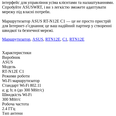
інтерфейс для управління усіма клієнтами та налаштуваннями.
Спробуйте ASUSWRT, і ви з легкістю зможете адаптувати
мережу під власні потреби.
Маршрутизатор ASUS RT-N12E C1 — це не просто пристрій
для Інтернет-з’єднання; це ваш надійний партнер у створенні
швидкої та безпечної мережі.
Маршрутизатор
,
ASUS
,
RTN12E
,
C1
,
RTN12E
Характеристики
Виробник
ASUS
Модель
RT-N12E C1
Режими роботи
Wi-Fi маршрутизатор
Стандарт Wi-Fi 802.11
a; g; b; n (до 300 Мбіт/с)
Швидкість Wi-Fi
300 Мбіт/с
Робоча частота
2.4 ГГц
Тип антени