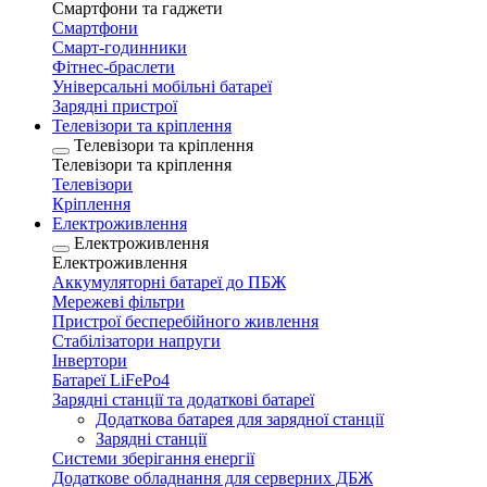
Смартфони та гаджети
Смартфони
Смарт-годинники
Фітнес-браслети
Універсальні мобільні батареї
Зарядні пристрої
Телевізори та кріплення
Телевізори та кріплення
Телевізори та кріплення
Телевізори
Кріплення
Електроживлення
Електроживлення
Електроживлення
Аккумуляторні батареї до ПБЖ
Мережеві фільтри
Пристрої бесперебійного живлення
Стабілізатори напруги
Інвертори
Батареї LiFePo4
Зарядні станції та додаткові батареї
Додаткова батарея для зарядної станції
Зарядні станції
Системи зберігання енергії
Додаткове обладнання для серверних ДБЖ