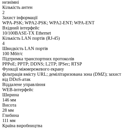
незнімні
Кількість антен
2
Захист інформації
WPA-PSK; WPA2-PSK; WPA2-ENT; WPA-ENT
Вхідний інтерфейс
10/100BASE-TX Ethernet
Кількість LAN портів (RJ-45)
4
Швидкість LAN портів
100 Мбіт/с
Підтримка транспортних протоколів
PPPoE; PPTP; DDNS; L2TP; IPSec; RTSP
Функції міжмережевого екрану
фільтрація вмісту URL; демілітаризована зона (DMZ); захист
від DDoS-атак
Віддалене управління
WEB-інтерфейс
Ширина
146 мм
Висота
28 мм
Глибина
111 мм
Країна виробництва