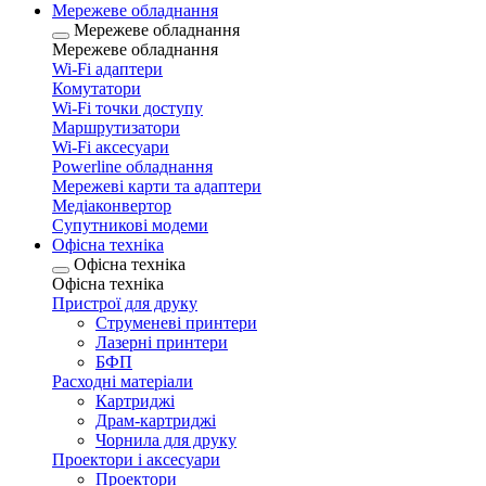
Мережеве обладнання
Мережеве обладнання
Мережеве обладнання
Wi-Fi адаптери
Комутатори
Wi-Fi точки доступу
Маршрутизатори
Wi-Fi аксесуари
Рowerline обладнання
Мережеві карти та адаптери
Медіаконвертор
Супутникові модеми
Офісна техніка
Офісна техніка
Офісна техніка
Пристрої для друку
Струменеві принтери
Лазерні принтери
БФП
Расходні матеріали
Картриджі
Драм-картриджі
Чорнила для друку
Проектори і аксесуари
Проектори