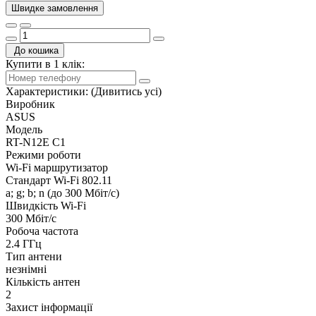
Швидке замовлення
До кошика
Купити в 1 клік:
Характеристики:
(Дивитись усі)
Виробник
ASUS
Модель
RT-N12E C1
Режими роботи
Wi-Fi маршрутизатор
Стандарт Wi-Fi 802.11
a; g; b; n (до 300 Мбіт/с)
Швидкість Wi-Fi
300 Мбіт/с
Робоча частота
2.4 ГГц
Тип антени
незнімні
Кількість антен
2
Захист інформації