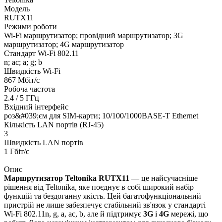
Модель
RUTX11
Режими роботи
Wi-Fi маршрутизатор; провідний маршрутизатор; 3G
маршрутизатор; 4G маршрутизатор
Стандарт Wi-Fi 802.11
n; ac; a; g; b
Швидкість Wi-Fi
867 Мбіт/с
Робоча частота
2.4 / 5 ГГц
Вхідний інтерфейс
роз&#039;єм для SIM-карти; 10/100/1000BASE-T Ethernet
Кількість LAN портів (RJ-45)
3
Швидкість LAN портів
1 Гбіт/с
Опис
Маршрутизатор Teltonika RUTX11
— це найсучасніше
рішення від Teltonika, яке поєднує в собі широкий набір
функцій та бездоганну якість. Цей багатофункціональний
пристрій не лише забезпечує стабільний зв'язок у стандарті
Wi-Fi 802.11n, g, a, ac, b, але й підтримує
3G
і
4G
мережі, що