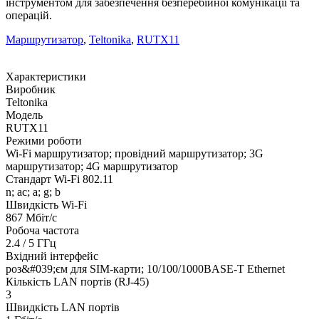
інструментом для забезпечення безперебійної комунікації та
операцій.
Маршрутизатор
,
Teltonika
,
RUTX11
Характеристики
Виробник
Teltonika
Модель
RUTX11
Режими роботи
Wi-Fi маршрутизатор; провідний маршрутизатор; 3G
маршрутизатор; 4G маршрутизатор
Стандарт Wi-Fi 802.11
n; ac; a; g; b
Швидкість Wi-Fi
867 Мбіт/с
Робоча частота
2.4 / 5 ГГц
Вхідний інтерфейс
роз&#039;єм для SIM-карти; 10/100/1000BASE-T Ethernet
Кількість LAN портів (RJ-45)
3
Швидкість LAN портів