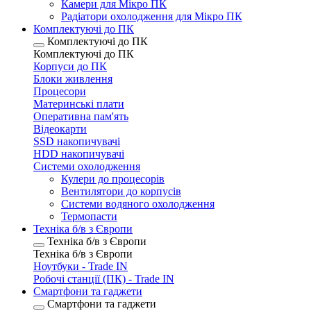
Камери для Мікро ПК
Радіатори охолодження для Мікро ПК
Комплектуючі до ПК
Комплектуючі до ПК
Комплектуючі до ПК
Корпуси до ПК
Блоки живлення
Процесори
Материнські плати
Оперативна пам'ять
Відеокарти
SSD накопичувачі
HDD накопичувачі
Системи охолодження
Кулери до процесорів
Вентилятори до корпусів
Системи водяного охолодження
Термопасти
Техніка б/в з Європи
Техніка б/в з Європи
Техніка б/в з Європи
Ноутбуки - Trade IN
Робочі станції (ПК) - Trade IN
Смартфони та гаджети
Смартфони та гаджети