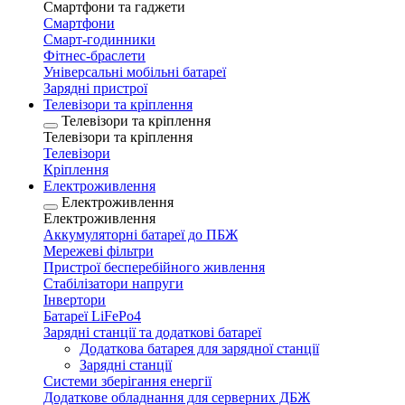
Смартфони та гаджети
Смартфони
Смарт-годинники
Фітнес-браслети
Універсальні мобільні батареї
Зарядні пристрої
Телевізори та кріплення
Телевізори та кріплення
Телевізори та кріплення
Телевізори
Кріплення
Електроживлення
Електроживлення
Електроживлення
Аккумуляторні батареї до ПБЖ
Мережеві фільтри
Пристрої бесперебійного живлення
Стабілізатори напруги
Інвертори
Батареї LiFePo4
Зарядні станції та додаткові батареї
Додаткова батарея для зарядної станції
Зарядні станції
Системи зберігання енергії
Додаткове обладнання для серверних ДБЖ