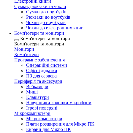
Електронні книги
Сумки, рюкзаки та чохли
Сумки до ноутбуків
Рюкзаки до ноутбуків
Чохли до ноутбуків
Чохли до електронних книг
Комп'ютери та монітори
Комп'ютери та монітори
Комп'ютери та монітори
Монітори
Комп'ютери
Програмне забезпечення
Операційні системи
Офісні додатки
ПЗ для сервера
Периферія та аксесуари
Вебкамери
Миші
Клавіатури
Навушники колонки мікрофони
Ігрові поверхні
Мікрокомп'ютери
Мікрокомп'ютери
Плати розширення для Мікро ПК
Екрани для Мікро ПК