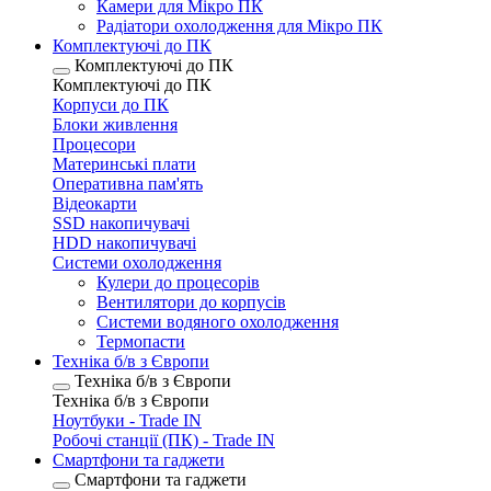
Камери для Мікро ПК
Радіатори охолодження для Мікро ПК
Комплектуючі до ПК
Комплектуючі до ПК
Комплектуючі до ПК
Корпуси до ПК
Блоки живлення
Процесори
Материнські плати
Оперативна пам'ять
Відеокарти
SSD накопичувачі
HDD накопичувачі
Системи охолодження
Кулери до процесорів
Вентилятори до корпусів
Системи водяного охолодження
Термопасти
Техніка б/в з Європи
Техніка б/в з Європи
Техніка б/в з Європи
Ноутбуки - Trade IN
Робочі станції (ПК) - Trade IN
Смартфони та гаджети
Смартфони та гаджети