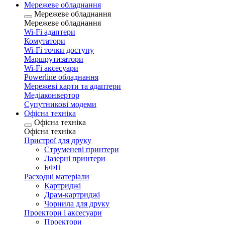
Мережеве обладнання
Мережеве обладнання
Мережеве обладнання
Wi-Fi адаптери
Комутатори
Wi-Fi точки доступу
Маршрутизатори
Wi-Fi аксесуари
Рowerline обладнання
Мережеві карти та адаптери
Медіаконвертор
Супутникові модеми
Офісна техніка
Офісна техніка
Офісна техніка
Пристрої для друку
Струменеві принтери
Лазерні принтери
БФП
Расходні матеріали
Картриджі
Драм-картриджі
Чорнила для друку
Проектори і аксесуари
Проектори