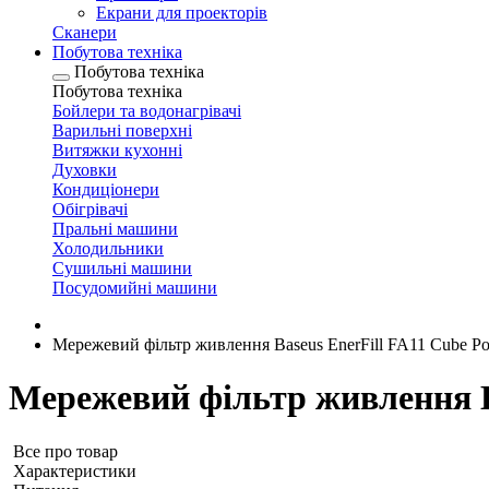
Екрани для проекторів
Сканери
Побутова техніка
Побутова техніка
Побутова техніка
Бойлери та водонагрівачі
Варильні поверхні
Витяжки кухонні
Духовки
Кондиціонери
Обігрівачі
Пральні машини
Холодильники
Сушильні машини
Посудомийні машини
Мережевий фільтр живлення Baseus EnerFill FA11 Cube Po
Мережевий фільтр живлення Ba
Все про товар
Характеристики