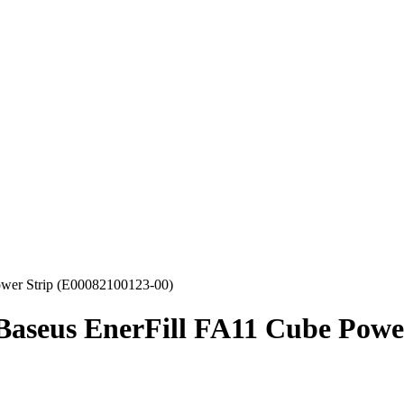
wer Strip (E00082100123-00)
seus EnerFill FA11 Cube Power