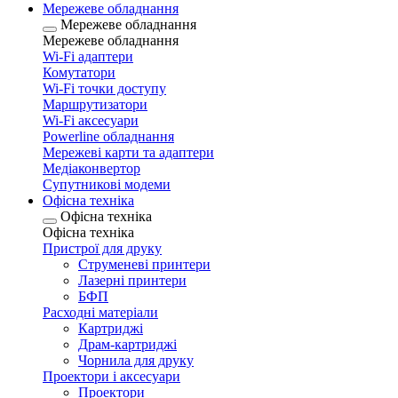
Мережеве обладнання
Мережеве обладнання
Мережеве обладнання
Wi-Fi адаптери
Комутатори
Wi-Fi точки доступу
Маршрутизатори
Wi-Fi аксесуари
Рowerline обладнання
Мережеві карти та адаптери
Медіаконвертор
Супутникові модеми
Офісна техніка
Офісна техніка
Офісна техніка
Пристрої для друку
Струменеві принтери
Лазерні принтери
БФП
Расходні матеріали
Картриджі
Драм-картриджі
Чорнила для друку
Проектори і аксесуари
Проектори