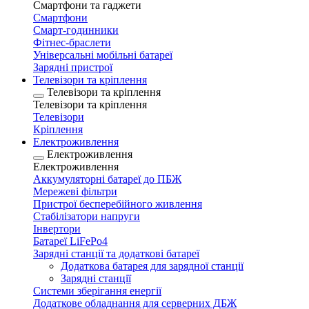
Смартфони та гаджети
Смартфони
Смарт-годинники
Фітнес-браслети
Універсальні мобільні батареї
Зарядні пристрої
Телевізори та кріплення
Телевізори та кріплення
Телевізори та кріплення
Телевізори
Кріплення
Електроживлення
Електроживлення
Електроживлення
Аккумуляторні батареї до ПБЖ
Мережеві фільтри
Пристрої бесперебійного живлення
Стабілізатори напруги
Інвертори
Батареї LiFePo4
Зарядні станції та додаткові батареї
Додаткова батарея для зарядної станції
Зарядні станції
Системи зберігання енергії
Додаткове обладнання для серверних ДБЖ