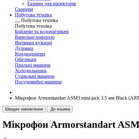
Екрани для проекторів
Сканери
Побутова техніка
Побутова техніка
Побутова техніка
Бойлери та водонагрівачі
Варильні поверхні
Витяжки кухонні
Духовки
Кондиціонери
Обігрівачі
Пральні машини
Холодильники
Сушильні машини
Посудомийні машини
Мікрофон Armorstandart ASM3 mini-jack 3.5 мм Black (A
Швидке замовлення
До кошика
Мікрофон Armorstandart ASM3