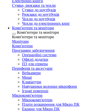
Електронні книги
Сумки, рюкзаки та чохли
Сумки до ноутбуків
Рюкзаки до ноутбуків
Чохли до ноутбуків
Чохли до електронних книг
Комп'ютери та монітори
Комп'ютери та монітори
Комп'ютери та монітори
Монітори
Комп'ютери
Програмне забезпечення
Операційні системи
Офісні додатки
ПЗ для сервера
Периферія та аксесуари
Вебкамери
Миші
Клавіатури
Навушники колонки мікрофони
Ігрові поверхні
Мікрокомп'ютери
Мікрокомп'ютери
Плати розширення для Мікро ПК
Екрани для Мікро ПК