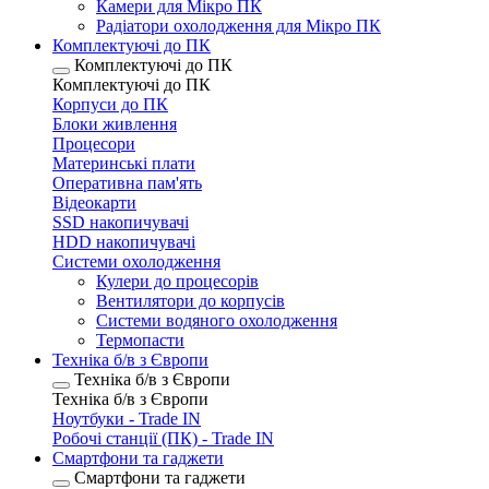
Камери для Мікро ПК
Радіатори охолодження для Мікро ПК
Комплектуючі до ПК
Комплектуючі до ПК
Комплектуючі до ПК
Корпуси до ПК
Блоки живлення
Процесори
Материнські плати
Оперативна пам'ять
Відеокарти
SSD накопичувачі
HDD накопичувачі
Системи охолодження
Кулери до процесорів
Вентилятори до корпусів
Системи водяного охолодження
Термопасти
Техніка б/в з Європи
Техніка б/в з Європи
Техніка б/в з Європи
Ноутбуки - Trade IN
Робочі станції (ПК) - Trade IN
Смартфони та гаджети
Смартфони та гаджети