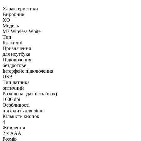
Характеристики
Виробник
XO
Модель
M7 Wireless White
Тип
Класичні
Призначення
для ноутбука
Підключення
бездротове
Інтерфейс підключення
USB
Тип датчика
оптичний
Роздільна здатність (max)
1600 dpi
Особливості
підходить для лівші
Кількість кнопок
4
Живлення
2 х AАA
Розмір