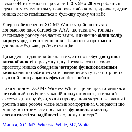
всього
44 г
і компактні розміри
113 х 59 х 28 мм
роблять її
ідеальним супутником у подорожах або командировках, адже
мишка легко поміщається в будь-яку сумку чи кейс.
Енергозабезпечення XO M7 Wireless здійснюється за
допомогою двох батарейок ААА, що гарантує тривалу
автономну роботу без частих замін. Виключно
білий колір
корпусу
додає естетичної привабливості й прекрасно
доповнює будь-яку робочу станцію.
Ця модель - вдалий вибір для тих, хто потребує
доступної
високої якості
за розумну ціну. Незважаючи на свою
простоту, мишка обладнана
чотирма функціональними
кнопками
, що забезпечують швидкий доступ до потрібних
функцій і покращають ефективність роботи.
Таким чином, XO M7 Wireless White – це не просто мишка, а
незамінний помічник у вашій продуктивності, стильний
аксесуар для ноутбука, який спрощує повсякденні завдання і
робить ваше робоче місце більш комфортним. Обираючи цю
мишку, ви отримаєте поєднання
функціональності,
елегантності та надійності
в одному пристрої.
Мишка
,
XO
,
M7
,
Wireless
,
White
,
M7
,
White