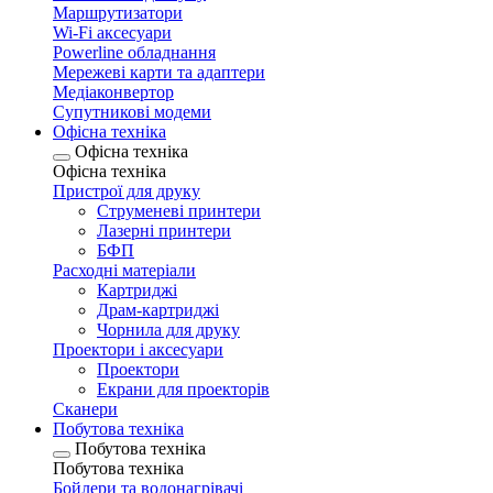
Маршрутизатори
Wi-Fi аксесуари
Рowerline обладнання
Мережеві карти та адаптери
Медіаконвертор
Супутникові модеми
Офісна техніка
Офісна техніка
Офісна техніка
Пристрої для друку
Струменеві принтери
Лазерні принтери
БФП
Расходні матеріали
Картриджі
Драм-картриджі
Чорнила для друку
Проектори і аксесуари
Проектори
Екрани для проекторів
Сканери
Побутова техніка
Побутова техніка
Побутова техніка
Бойлери та водонагрівачі