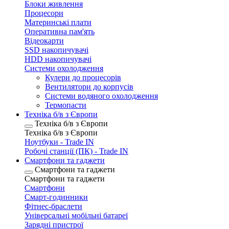
Блоки живлення
Процесори
Материнські плати
Оперативна пам'ять
Відеокарти
SSD накопичувачі
HDD накопичувачі
Системи охолодження
Кулери до процесорів
Вентилятори до корпусів
Системи водяного охолодження
Термопасти
Техніка б/в з Європи
Техніка б/в з Європи
Техніка б/в з Європи
Ноутбуки - Trade IN
Робочі станції (ПК) - Trade IN
Смартфони та гаджети
Смартфони та гаджети
Смартфони та гаджети
Смартфони
Смарт-годинники
Фітнес-браслети
Універсальні мобільні батареї
Зарядні пристрої