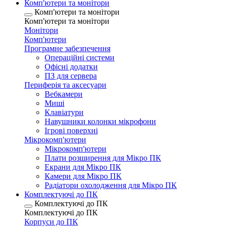
Комп'ютери та монітори
Комп'ютери та монітори
Комп'ютери та монітори
Монітори
Комп'ютери
Програмне забезпечення
Операційні системи
Офісні додатки
ПЗ для сервера
Периферія та аксесуари
Вебкамери
Миші
Клавіатури
Навушники колонки мікрофони
Ігрові поверхні
Мікрокомп'ютери
Мікрокомп'ютери
Плати розширення для Мікро ПК
Екрани для Мікро ПК
Камери для Мікро ПК
Радіатори охолодження для Мікро ПК
Комплектуючі до ПК
Комплектуючі до ПК
Комплектуючі до ПК
Корпуси до ПК