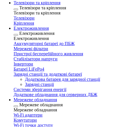
Телевізори та кріплення
Телевізори та кріплення
Телевізори та кріплення
Телевізори
Кріплення
Електроживлення
Електроживлення
Електроживлення
Аккумуляторні батареї до ПБЖ
Мережеві фільтри
Пристрої бесперебійного живлення
Стабілізатори напруги
Інвертори
Батареї LiFePo4
Зарядні станції та додаткові батареї
Додаткова батарея для зарядної станції
Зарядні станції
Системи зберігання енергії
Додаткове обладнання для серверних ДБЖ
Мережеве обладнання
Мережеве обладнання
Мережеве обладнання
Wi-Fi адаптери
Комутатори
Wi-Fi точки доступу