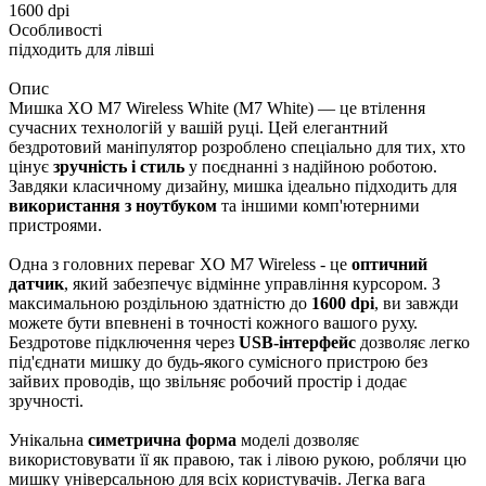
1600 dpi
Особливості
підходить для лівші
Опис
Мишка XO M7 Wireless White (M7 White) — це втілення
сучасних технологій у вашій руці. Цей елегантний
бездротовий маніпулятор розроблено спеціально для тих, хто
цінує
зручність і стиль
у поєднанні з надійною роботою.
Завдяки класичному дизайну, мишка ідеально підходить для
використання з ноутбуком
та іншими комп'ютерними
пристроями.
Одна з головних переваг XO M7 Wireless - це
оптичний
датчик
, який забезпечує відмінне управління курсором. З
максимальною роздільною здатністю до
1600 dpi
, ви завжди
можете бути впевнені в точності кожного вашого руху.
Бездротове підключення через
USB-інтерфейс
дозволяє легко
під'єднати мишку до будь-якого сумісного пристрою без
зайвих проводів, що звільняє робочий простір і додає
зручності.
Унікальна
симетрична форма
моделі дозволяє
використовувати її як правою, так і лівою рукою, роблячи цю
мишку універсальною для всіх користувачів. Легка вага