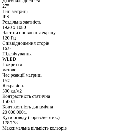
Діагональ дисплея
27"
Тип матриці
IPS
Роздільна здатність
1920 x 1080
Частота оновлення екрану
120 Гц
Співвідношення сторін
16:9
Підсвічування
WLED
Покриття
матове
Час реакції матриці
1мс
Яскравість
300 кд/м2
Контрастність статична
1500:1
Контрастність динамічна
20 000 000:1
Кути огляду (гориз./вертик.)
178/178
Максимальна кількість кольорів