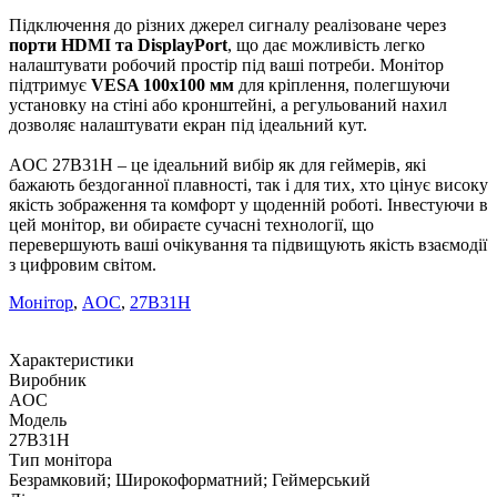
Підключення до різних джерел сигналу реалізоване через
порти HDMI та DisplayPort
, що дає можливість легко
налаштувати робочий простір під ваші потреби. Монітор
підтримує
VESA 100x100 мм
для кріплення, полегшуючи
установку на стіні або кронштейні, а регульований нахил
дозволяє налаштувати екран під ідеальний кут.
AOC 27B31H – це ідеальний вибір як для геймерів, які
бажають бездоганної плавності, так і для тих, хто цінує високу
якість зображення та комфорт у щоденній роботі. Інвестуючи в
цей монітор, ви обираєте сучасні технології, що
перевершують ваші очікування та підвищують якість взаємодії
з цифровим світом.
Монітор
,
AOC
,
27B31H
Характеристики
Виробник
AOC
Модель
27B31H
Тип монітора
Безрамковий; Широкоформатний; Геймерський