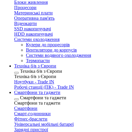
Блоки живлення
Процесори
Материнські плати
Оперативна пам'ять
Відеокарти
SSD накопичувачі
HDD накопичувачі
Системи охолодження
Кулери до процесорів
Вентилятори до корпусів
Системи водяного охолодження
Термопасти
Техніка б/в з Європи
Техніка б/в з Європи
Техніка б/в з Європи
Ноутбуки - Trade IN
Робочі станції (ПК) - Trade IN
Смартфони та гаджети
Смартфони та гаджети
Смартфони та гаджети
Смартфони
Смарт-годинники
Фітнес-браслети
Універсальні мобільні батареї
Зарядні пристрої