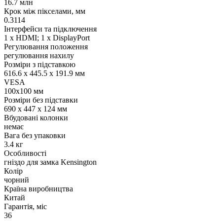
16.7 млн
Крок між пікселами, мм
0.3114
Інтерфейси та підключення
1 х HDMI; 1 х DisplayPort
Регулювання положення
регулювання нахилу
Розміри з підставкою
616.6 x 445.5 x 191.9 мм
VESA
100x100 мм
Розміри без підставки
690 x 447 x 124 мм
Вбудовані колонки
немає
Вага без упаковки
3.4 кг
Особливості
гніздо для замка Kensington
Колір
чорний
Країна виробництва
Китай
Гарантія, міс
36