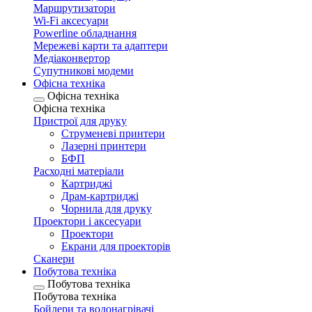
Маршрутизатори
Wi-Fi аксесуари
Рowerline обладнання
Мережеві карти та адаптери
Медіаконвертор
Супутникові модеми
Офісна техніка
Офісна техніка
Офісна техніка
Пристрої для друку
Струменеві принтери
Лазерні принтери
БФП
Расходні матеріали
Картриджі
Драм-картриджі
Чорнила для друку
Проектори і аксесуари
Проектори
Екрани для проекторів
Сканери
Побутова техніка
Побутова техніка
Побутова техніка
Бойлери та водонагрівачі