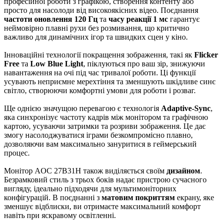
професійної роботи з графікою, створення контенту або
просто для насолоди від високоякісних відео. Поєднання
частоти оновлення 120 Гц
та
часу реакції 1 мс
гарантує
неймовірно плавні рухи без розмивання, що критично
важливо для динамічних ігор та швидких сцен у кіно.
Інноваційні технології покращення зображення, такі як
Flicker
Free
та
Low Blue Light
, піклуються про ваш зір, знижуючи
навантаження на очі під час тривалої роботи. Ці функції
усувають неприємне мерехтіння та зменшують шкідливе синє
світло, створюючи комфортні умови для роботи і розваг.
Ще однією значущою перевагою є технологія
Adaptive-Sync
,
яка синхронізує частоту кадрів між монітором та графічною
картою, усуваючи затримки та розриви зображення. Це дає
змогу насолоджуватися іграми безкомпромісно плавно,
дозволяючи вам максимально зануритися в геймерський
процес.
Монітор AOC 27B31H також виділяється своїм
дизайном
.
Безрамковий стиль з трьох боків надає пристрою сучасного
вигляду, ідеально підходячи для мультимоніторних
конфігурацій. В поєднанні з
матовим покриттям
екрану, яке
зменшує відблиски, ви отримаєте максимальний комфорт
навіть при яскравому освітленні.