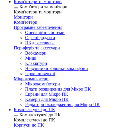
Комп'ютери та монітори
Комп'ютери та монітори
Комп'ютери та монітори
Монітори
Комп'ютери
Програмне забезпечення
Операційні системи
Офісні додатки
ПЗ для сервера
Периферія та аксесуари
Вебкамери
Миші
Клавіатури
Навушники колонки мікрофони
Ігрові поверхні
Мікрокомп'ютери
Мікрокомп'ютери
Плати розширення для Мікро ПК
Екрани для Мікро ПК
Камери для Мікро ПК
Радіатори охолодження для Мікро ПК
Комплектуючі до ПК
Комплектуючі до ПК
Комплектуючі до ПК
Корпуси до ПК