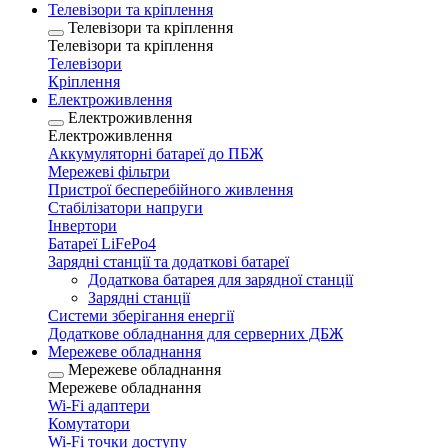
Телевізори та кріплення
Телевізори та кріплення
Телевізори та кріплення
Телевізори
Кріплення
Електроживлення
Електроживлення
Електроживлення
Аккумуляторні батареї до ПБЖ
Мережеві фільтри
Пристрої бесперебійного живлення
Стабілізатори напруги
Інвертори
Батареї LiFePo4
Зарядні станції та додаткові батареї
Додаткова батарея для зарядної станції
Зарядні станції
Системи зберігання енергії
Додаткове обладнання для серверних ДБЖ
Мережеве обладнання
Мережеве обладнання
Мережеве обладнання
Wi-Fi адаптери
Комутатори
Wi-Fi точки доступу