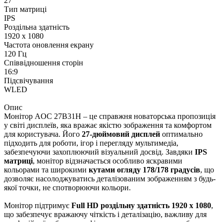
27"
Тип матриці
IPS
Роздільна здатність
1920 x 1080
Частота оновлення екрану
120 Гц
Співвідношення сторін
16:9
Підсвічування
WLED
Опис
Монітор AOC 27B31H – це справжня новаторська пропозиція
у світі дисплеїв, яка вражає якістю зображення та комфортом
для користувача. Його
27-дюймовий дисплей
оптимально
підходить для роботи, ігор і перегляду мультимедіа,
забезпечуючи захоплюючий візуальний досвід. Завдяки
IPS
матриці
, монітор відзначається особливо яскравими
кольорами та широкими
кутами огляду 178/178 градусів
, що
дозволяє насолоджуватись деталізованим зображенням з будь-
якої точки, не спотворюючи кольори.
Монітор підтримує
Full HD роздільну здатність 1920 x 1080
,
що забезпечує вражаючу чіткість і деталізацію, важливу для