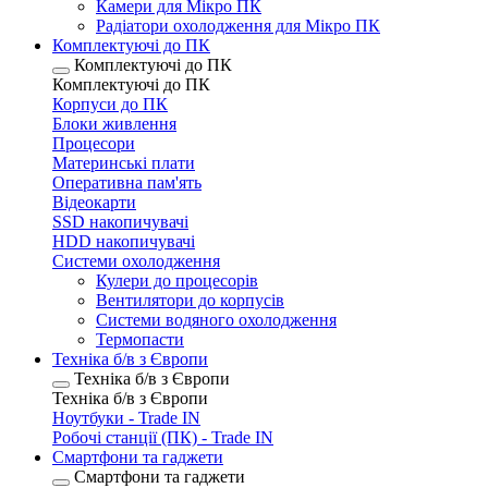
Камери для Мікро ПК
Радіатори охолодження для Мікро ПК
Комплектуючі до ПК
Комплектуючі до ПК
Комплектуючі до ПК
Корпуси до ПК
Блоки живлення
Процесори
Материнські плати
Оперативна пам'ять
Відеокарти
SSD накопичувачі
HDD накопичувачі
Системи охолодження
Кулери до процесорів
Вентилятори до корпусів
Системи водяного охолодження
Термопасти
Техніка б/в з Європи
Техніка б/в з Європи
Техніка б/в з Європи
Ноутбуки - Trade IN
Робочі станції (ПК) - Trade IN
Смартфони та гаджети
Смартфони та гаджети