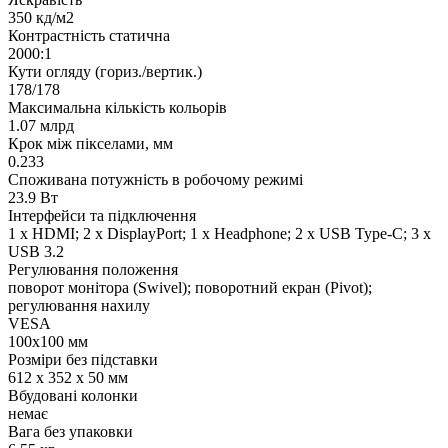
350 кд/м2
Контрастність статична
2000:1
Кути огляду (гориз./вертик.)
178/178
Максимальна кількість кольорів
1.07 млрд
Крок між пікселами, мм
0.233
Споживана потужність в робочому режимі
23.9 Вт
Інтерфейси та підключення
1 х HDMI; 2 x DisplayPort; 1 x Нeadphone; 2 x USB Type-C; 3 x
USB 3.2
Регулювання положення
поворот монітора (Swivel); поворотний екран (Pivot);
регулювання нахилу
VESA
100x100 мм
Розміри без підставки
612 х 352 х 50 мм
Вбудовані колонки
немає
Вага без упаковки