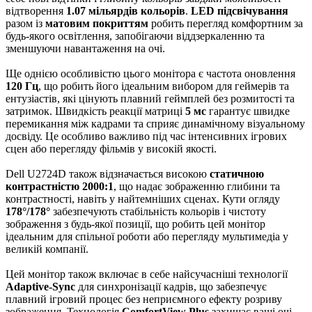
відтворення
1.07 мільярдів кольорів
.
LED підсвічування
разом із
матовим покриттям
робить перегляд комфортним за
будь-якого освітлення, запобігаючи віддзеркаленню та
зменшуючи навантаження на очі.
Ще однією особливістю цього монітора є частота оновлення
120 Гц
, що робить його ідеальним вибором для геймерів та
ентузіастів, які цінують плавний геймплей без розмитості та
затримок. Швидкість реакції матриці
5 мс
гарантує швидке
перемикання між кадрами та сприяє динамічному візуальному
досвіду. Це особливо важливо під час інтенсивних ігрових
сцен або перегляду фільмів у високій якості.
Dell U2724D також відзначається високою
статичною
контрастністю 2000:1
, що надає зображенню глибини та
контрастності, навіть у найтемніших сценах. Кути огляду
178°/178°
забезпечують стабільність кольорів і чистоту
зображення з будь-якої позиції, що робить цей монітор
ідеальним для спільної роботи або перегляду мультимедіа у
великій компанії.
Цей монітор також включає в себе найсучасніші технології
Adaptive-Sync
для синхронізації кадрів, що забезпечує
плавний ігровий процес без неприємного ефекту розриву
зображення. Технологія
ComfortView Plus
захищає ваші очі