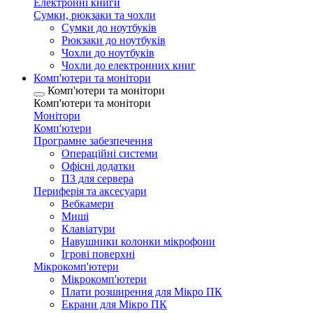
Електронні книги
Сумки, рюкзаки та чохли
Сумки до ноутбуків
Рюкзаки до ноутбуків
Чохли до ноутбуків
Чохли до електронних книг
Комп'ютери та монітори
Комп'ютери та монітори
Комп'ютери та монітори
Монітори
Комп'ютери
Програмне забезпечення
Операційні системи
Офісні додатки
ПЗ для сервера
Периферія та аксесуари
Вебкамери
Миші
Клавіатури
Навушники колонки мікрофони
Ігрові поверхні
Мікрокомп'ютери
Мікрокомп'ютери
Плати розширення для Мікро ПК
Екрани для Мікро ПК