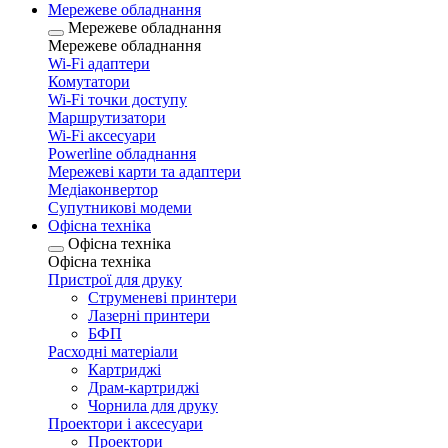
Мережеве обладнання
Мережеве обладнання
Мережеве обладнання
Wi-Fi адаптери
Комутатори
Wi-Fi точки доступу
Маршрутизатори
Wi-Fi аксесуари
Рowerline обладнання
Мережеві карти та адаптери
Медіаконвертор
Супутникові модеми
Офісна техніка
Офісна техніка
Офісна техніка
Пристрої для друку
Струменеві принтери
Лазерні принтери
БФП
Расходні матеріали
Картриджі
Драм-картриджі
Чорнила для друку
Проектори і аксесуари
Проектори