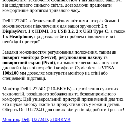
від шкідливого синього світла, дозволяючи працювати
комфортніше протягом тривалого часу.
Dell U2724D забезпечений різноманітними інтерфейсами і
можливостями підключення для вашої зручності:
2 x
DisplayPort
,
1 х HDMI
,
3 x USB 3.2
,
2 x USB Type-C
, а також
1 x Нeadphone
, що дозволяє без проблем підключити всі
необхідні пристрої.
Завдяки можливостям регулювання положення, таким як
поворот монітора (Swivel)
,
регулювання нахилу
та
поворотний екран (Pivot)
, ви зможете легко налаштувати
дисплей під свої потреби і комфорт. Сумісність із
VESA
100x100 мм
дозволяє монтувати монітор на стіні або
спеціальній підставці.
Монітор Dell U2724D (210-BKVB) – це втілення сучасних
технологій, розкішного зображення та безкомпромісного
комфорту. Цей універсальний пристрій призначений для тих,
хто шукає високу якість та продуктивність у кожній деталі.
Оберіть Dell U2724D для нових відчуттів від роботи і розваг!
Монітор
,
Dell
,
U2724D
,
210BKVB