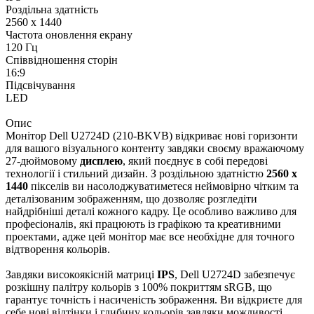
Роздільна здатність
2560 x 1440
Частота оновлення екрану
120 Гц
Співвідношення сторін
16:9
Підсвічування
LED
Опис
Монітор Dell U2724D (210-BKVB) відкриває нові горизонти
для вашого візуального контенту завдяки своєму вражаючому
27-дюймовому
дисплею
, який поєднує в собі передові
технології і стильний дизайн. З роздільною здатністю
2560 x
1440
пікселів ви насолоджуватиметеся неймовірно чітким та
деталізованим зображенням, що дозволяє розгледіти
найдрібніші деталі кожного кадру. Це особливо важливо для
професіоналів, які працюють із графікою та креативними
проектами, адже цей монітор має все необхідне для точного
відтворення кольорів.
Завдяки високоякісній матриці
IPS
, Dell U2724D забезпечує
розкішну палітру кольорів з 100% покриттям sRGB, що
гарантує точність і насиченість зображення. Ви відкриєте для
себе нові відтінки і глибину кольорів завдяки можливості