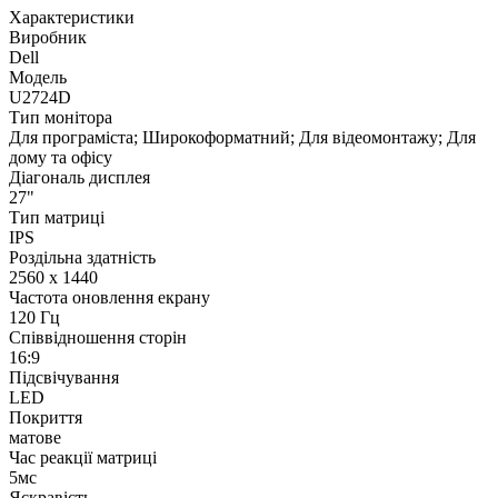
Характеристики
Виробник
Dell
Модель
U2724D
Тип монітора
Для програміста; Широкоформатний; Для відеомонтажу; Для
дому та офісу
Діагональ дисплея
27"
Тип матриці
IPS
Роздільна здатність
2560 x 1440
Частота оновлення екрану
120 Гц
Співвідношення сторін
16:9
Підсвічування
LED
Покриття
матове
Час реакції матриці
5мс
Яскравість