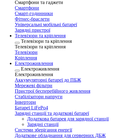
Смартфони та гаджети
Смартфони
Смарт-годинники
Фітнес-браслети
Універсальні мобільні батареї
Зарядні пристрої
Телевізори та кріплення
Телевізори та кріплення
Телевізори та кріплення
Телевізори
Кріплення
Електроживлення
Електроживлення
Електроживлення
Аккумуляторні батареї до ПБЖ
Мережеві фільтри
Пристрої бесперебійного живлення
Стабілізатори напруги
Інвертори
Батареї LiFePo4
Зарядні станції та додаткові батареї
Додаткова батарея для зарядної станції
Зарядні станції
Системи зберігання енергії
Додаткове обладнання для серверних ДБЖ