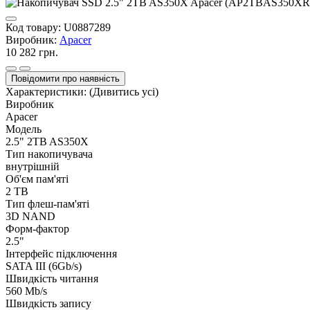
Код товару:
U0887289
Виробник:
Apacer
10 282 грн.
Повідомити про наявність
Характеристики:
(Дивитись усі)
Виробник
Apacer
Модель
2.5" 2TB AS350X
Тип накопичувача
внутрішній
Об'єм пам'яті
2 TB
Тип флеш-пам'яті
3D NAND
Форм-фактор
2.5"
Інтерфейс підключення
SATA III (6Gb/s)
Швидкість читання
560 Mb/s
Швидкість запису