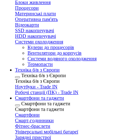
Блоки живлення
Процесори
Материнські плати
Оперативна пам'ять
Відеокарти
SSD накопичувачі
HDD накопичувачі
Системи охолодження
Кулери до процесорів
Вентилятори до корпусів
Системи водяного охолодження
Термопасти
Техніка б/в з Європи
Техніка б/в з Європи
Техніка б/в з Європи
Ноутбуки - Trade IN
Робочі станції (ПК) - Trade IN
Смартфони та гаджети
Смартфони та гаджети
Смартфони та гаджети
Смартфони
Смарт-годинники
Фітнес-браслети
Універсальні мобільні батареї
Зарядні пристрої