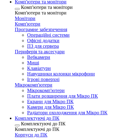
Комп'ютери та монітори
Комп'ютери та монітори
Комп'ютери та монітори
Монітори
Комп'ютери
Програмне забезпечення
Операційні системи
Офісні додатки
ПЗ для сервера
Периферія та аксесуари
Вебкамери
Миші
Клавіатури
Навушники колонки мікрофони
Ігрові поверхні
Мікрокомп'ютери
Мікрокомп'ютери
Плати розширення для Мікро ПК
Екрани для Мікро ПК
Камери для Мікро ПК
Радіатори охолодження для Мікро ПК
Комплектуючі до ПК
Комплектуючі до ПК
Комплектуючі до ПК
Корпуси до ПК