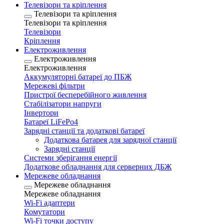
Телевізори та кріплення
Телевізори та кріплення
Телевізори та кріплення
Телевізори
Кріплення
Електроживлення
Електроживлення
Електроживлення
Аккумуляторні батареї до ПБЖ
Мережеві фільтри
Пристрої бесперебійного живлення
Стабілізатори напруги
Інвертори
Батареї LiFePo4
Зарядні станції та додаткові батареї
Додаткова батарея для зарядної станції
Зарядні станції
Системи зберігання енергії
Додаткове обладнання для серверних ДБЖ
Мережеве обладнання
Мережеве обладнання
Мережеве обладнання
Wi-Fi адаптери
Комутатори
Wi-Fi точки доступу