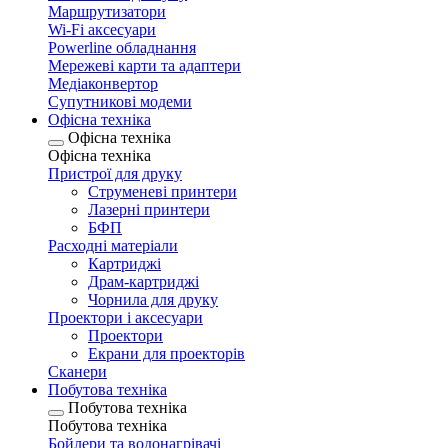
Маршрутизатори
Wi-Fi аксесуари
Рowerline обладнання
Мережеві карти та адаптери
Медіаконвертор
Супутникові модеми
Офісна техніка
Офісна техніка
Офісна техніка
Пристрої для друку
Струменеві принтери
Лазерні принтери
БФП
Расходні матеріали
Картриджі
Драм-картриджі
Чорнила для друку
Проектори і аксесуари
Проектори
Екрани для проекторів
Сканери
Побутова техніка
Побутова техніка
Побутова техніка
Бойлери та водонагрівачі