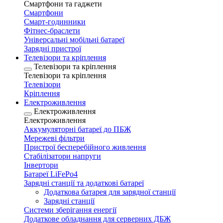
Смартфони та гаджети
Смартфони
Смарт-годинники
Фітнес-браслети
Універсальні мобільні батареї
Зарядні пристрої
Телевізори та кріплення
Телевізори та кріплення
Телевізори та кріплення
Телевізори
Кріплення
Електроживлення
Електроживлення
Електроживлення
Аккумуляторні батареї до ПБЖ
Мережеві фільтри
Пристрої бесперебійного живлення
Стабілізатори напруги
Інвертори
Батареї LiFePo4
Зарядні станції та додаткові батареї
Додаткова батарея для зарядної станції
Зарядні станції
Системи зберігання енергії
Додаткове обладнання для серверних ДБЖ