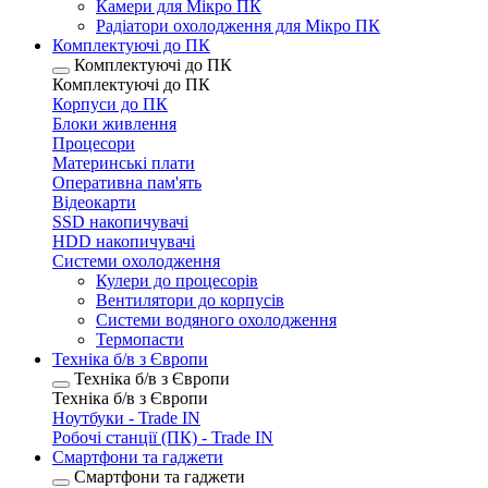
Камери для Мікро ПК
Радіатори охолодження для Мікро ПК
Комплектуючі до ПК
Комплектуючі до ПК
Комплектуючі до ПК
Корпуси до ПК
Блоки живлення
Процесори
Материнські плати
Оперативна пам'ять
Відеокарти
SSD накопичувачі
HDD накопичувачі
Системи охолодження
Кулери до процесорів
Вентилятори до корпусів
Системи водяного охолодження
Термопасти
Техніка б/в з Європи
Техніка б/в з Європи
Техніка б/в з Європи
Ноутбуки - Trade IN
Робочі станції (ПК) - Trade IN
Смартфони та гаджети
Смартфони та гаджети