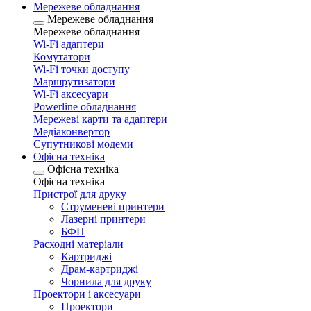
Мережеве обладнання
Мережеве обладнання
Мережеве обладнання
Wi-Fi адаптери
Комутатори
Wi-Fi точки доступу
Маршрутизатори
Wi-Fi аксесуари
Рowerline обладнання
Мережеві карти та адаптери
Медіаконвертор
Супутникові модеми
Офісна техніка
Офісна техніка
Офісна техніка
Пристрої для друку
Струменеві принтери
Лазерні принтери
БФП
Расходні матеріали
Картриджі
Драм-картриджі
Чорнила для друку
Проектори і аксесуари
Проектори