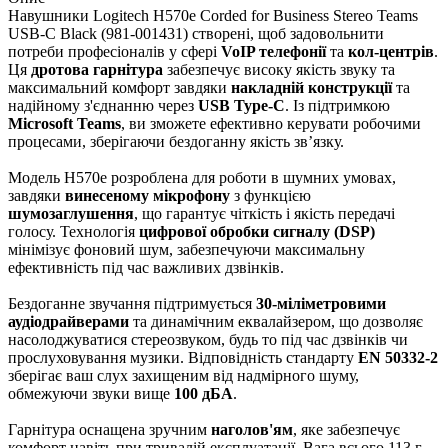
Навушники Logitech H570e Corded for Business Stereo Teams
USB-C Black (981-001431) створені, щоб задовольнити
потреби професіоналів у сфері
VoIP телефонії
та
кол-центрів
.
Ця
дротова гарнітура
забезпечує високу якість звуку та
максимальний комфорт завдяки
накладній конструкції
та
надійному з'єднанню через
USB Type-C
. Із підтримкою
Microsoft Teams
, ви зможете ефективно керувати робочими
процесами, зберігаючи бездоганну якість зв’язку.
Модель H570e розроблена для роботи в шумних умовах,
завдяки
винесеному мікрофону
з функцією
шумозаглушення
, що гарантує чіткість і якість передачі
голосу. Технологія
цифрової обробки сигналу (DSP)
мінімізує фоновий шум, забезпечуючи максимальну
ефективність під час важливих дзвінків.
Бездоганне звучання підтримується
30-міліметровими
аудіодрайверами
та динамічним еквалайзером, що дозволяє
насолоджуватися стереозвуком, будь то під час дзвінків чи
прослуховування музики. Відповідність стандарту
EN 50332-2
зберігає ваш слух захищеним від надмірного шуму,
обмежуючи звуки вище
100 дБА
.
Гарнітура оснащена зручним
наголов'ям
, яке забезпечує
комфорт навіть при тривалій експлуатації. Вага всього 113 г