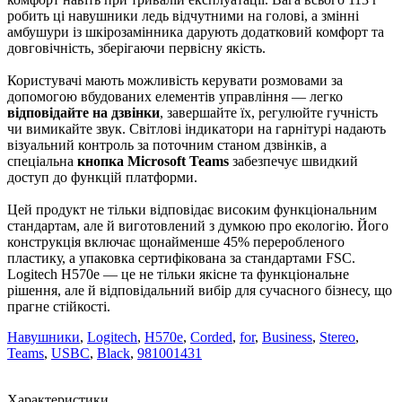
робить ці навушники ледь відчутними на голові, а змінні
амбушури із шкірозамінника дарують додатковий комфорт та
довговічність, зберігаючи первісну якість.
Користувачі мають можливість керувати розмовами за
допомогою вбудованих елементів управління — легко
відповідайте на дзвінки
, завершайте їх, регулюйте гучність
чи вимикайте звук. Світлові індикатори на гарнітурі надають
візуальний контроль за поточним станом дзвінків, а
спеціальна
кнопка Microsoft Teams
забезпечує швидкий
доступ до функцій платформи.
Цей продукт не тільки відповідає високим функціональним
стандартам, але й виготовлений з думкою про екологію. Його
конструкція включає щонайменше 45% переробленого
пластику, а упаковка сертифікована за стандартами FSC.
Logitech H570e — це не тільки якісне та функціональне
рішення, але й відповідальний вибір для сучасного бізнесу, що
прагне стійкості.
Навушники
,
Logitech
,
H570e
,
Corded
,
for
,
Business
,
Stereo
,
Teams
,
USBC
,
Black
,
981001431
Характеристики