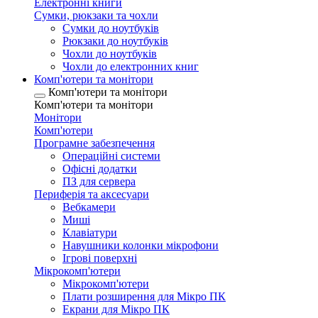
Електронні книги
Сумки, рюкзаки та чохли
Сумки до ноутбуків
Рюкзаки до ноутбуків
Чохли до ноутбуків
Чохли до електронних книг
Комп'ютери та монітори
Комп'ютери та монітори
Комп'ютери та монітори
Монітори
Комп'ютери
Програмне забезпечення
Операційні системи
Офісні додатки
ПЗ для сервера
Периферія та аксесуари
Вебкамери
Миші
Клавіатури
Навушники колонки мікрофони
Ігрові поверхні
Мікрокомп'ютери
Мікрокомп'ютери
Плати розширення для Мікро ПК
Екрани для Мікро ПК