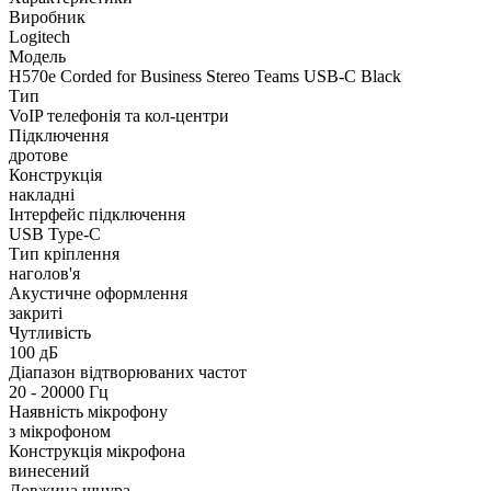
Виробник
Logitech
Модель
H570e Corded for Business Stereo Teams USB-C Black
Тип
VoIP телефонія та кол-центри
Підключення
дротове
Конструкція
накладні
Інтерфейс підключення
USB Type-C
Тип кріплення
наголов'я
Акустичне оформлення
закриті
Чутливість
100 дБ
Діапазон відтворюваних частот
20 - 20000 Гц
Наявність мікрофону
з мікрофоном
Конструкція мікрофона
винесений
Довжина шнура