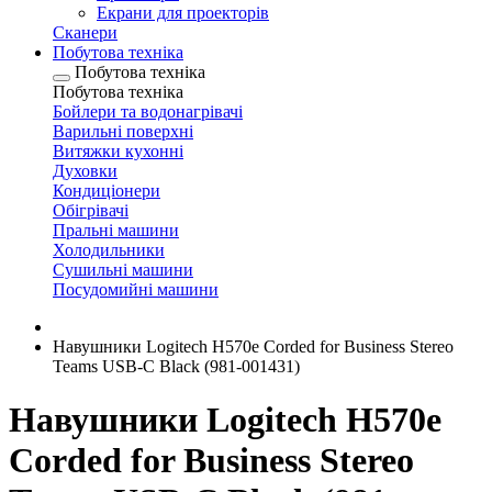
Екрани для проекторів
Сканери
Побутова техніка
Побутова техніка
Побутова техніка
Бойлери та водонагрівачі
Варильні поверхні
Витяжки кухонні
Духовки
Кондиціонери
Обігрівачі
Пральні машини
Холодильники
Сушильні машини
Посудомийні машини
Навушники Logitech H570e Corded for Business Stereo
Teams USB-C Black (981-001431)
Навушники Logitech H570e
Corded for Business Stereo