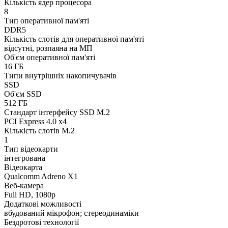
Кількість ядер процесора
8
Тип оперативної пам'яті
DDR5
Кількість слотів для оперативної пам'яті
відсутні, розпаяна на МП
Об'єм оперативної пам'яті
16 ГБ
Типи внутрішніх накопичувачів
SSD
Об'єм SSD
512 ГБ
Стандарт інтерфейсу SSD M.2
PCI Express 4.0 x4
Кількість слотів M.2
1
Тип відеокарти
інтегрована
Відеокарта
Qualcomm Adreno X1
Веб-камера
Full HD, 1080p
Додаткові можливості
вбудований мікрофон; стереодинаміки
Бездротові технології