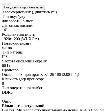
Повідомити про наявність
Характеристики:
(Дивитись усі)
Тип ноутбуку
для роботи; бізнес
Діагональ дисплея
16"
Роздільна здатність
1920x1200 (WUXGA)
Поверхня екрану
матова
Тип матриці
IPS
Частота оновлення екрану
60 Гц
Процесор
Qualcomm Snapdragon X X1 26 100 (2.98 ГГц)
Кількість ядер процесора
8
Тип оперативної пам'яті
DDR5
Опис
Більш інтелектуальний
Він тут! Ми з гордістю представляємо новий ASUS Copilot+