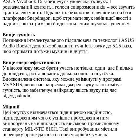
ASUS Vivobook 16 забезпечує чудову якість звуку. І
розважальний контент, і голоси співрозмовників – все звучить
кришталево чисто. Підключіть бездротові навушники на базі
платформи Snapdragon, щоб отримати звук найвищої якості з
наднизькою затримкою й вдосконаленим шумозаглушенням.
Вище гучність
Поєднання інтелектуального підсилювача та технології ASUS
Audio Booster дозволяє збільшити гучність звуку до 5.25 раза,
щоб отримати потужні музичні відчуття.
Вище енергоефективність
У відеозв’язку може брати участь не тільки один, але й кілька
доповідачів, розташованих довкола одного ноутбука.
Вдосконалена система, яку можна увімкнути у програмі
MyASUS, визначає напрямки джерел звуку та оптимізує
гучність, що забезпечує найкращу якість звуку під час
відеодзвінків.
Міцний
Цей ноутбук відзначається підвищеною надійністю,
підтвердженням чого є успішне проходження ним
випробувань на відповідність військово-промисловому
стандарту MIL-STD 810H. Такі випробування містили
перевірку працездатності в найсуворіших умовах