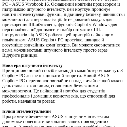
PC – ASUS Vivobook 16. Оснащений новітнім процесором із
підтримкою штучного інтелекту, цей ноутбук пропонує
новітні інтелектуальні функції, підвищену безпеку, швидкість і
можливості для персоналізації. Інтегрований модуль для
прискорення ШІ-обчислень, функція Copilot у Windows для
персоналізованої допомоги та набір потужних ШІ-
інструментів від ASUS роблять цей пристрій найкращим
помічником. ASUS Copilot+ PC простіше, швидше й
розумніше звичайних комп’ютерів. Ви можете скористатися
всіма можливостями штучного інтелекту просто зараз.
Відчуйте різницю!
Нова ера штучного інтелекту
Принципово новий спосіб взаємодії з комп’ютером вже тут. З
Copilot+ PC легше працювати й творити. Новий ASUS
Copilot+ PC перетворює звичайне на надзвичайне: щоб кожен
день ставав захопливим, сповненим безмежними
можливостями. Це найкращий ноутбук для студентів,
професіоналів і домашніх користувачів, що створений для
роботи, навчання та розваг.
Більш інтелектуальний
Програмне забезпечення ASUS зі штучним інтелектом
допоможе полегшити виконання ваших повсякденних
завдань. З легкістю впорядковуйте мультимедійні файли за