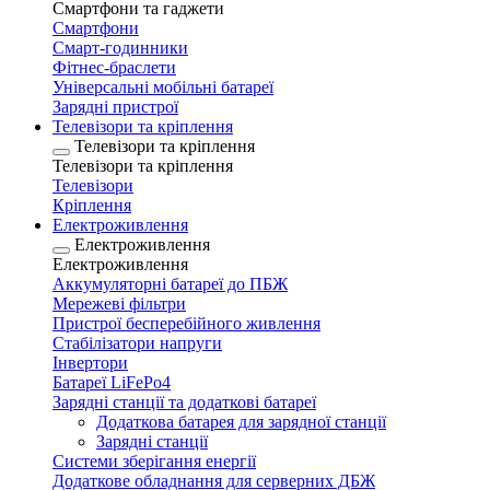
Смартфони та гаджети
Смартфони
Смарт-годинники
Фітнес-браслети
Універсальні мобільні батареї
Зарядні пристрої
Телевізори та кріплення
Телевізори та кріплення
Телевізори та кріплення
Телевізори
Кріплення
Електроживлення
Електроживлення
Електроживлення
Аккумуляторні батареї до ПБЖ
Мережеві фільтри
Пристрої бесперебійного живлення
Стабілізатори напруги
Інвертори
Батареї LiFePo4
Зарядні станції та додаткові батареї
Додаткова батарея для зарядної станції
Зарядні станції
Системи зберігання енергії
Додаткове обладнання для серверних ДБЖ