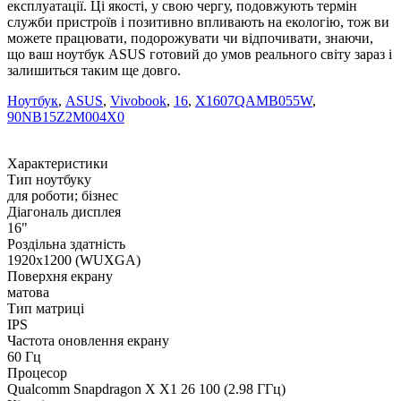
експлуатації. Ці якості, у свою чергу, подовжують термін
служби пристроїв і позитивно впливають на екологію, тож ви
можете працювати, подорожувати чи відпочивати, знаючи,
що ваш ноутбук ASUS готовий до умов реального світу зараз і
залишиться таким ще довго.
Ноутбук
,
ASUS
,
Vivobook
,
16
,
X1607QAMB055W
,
90NB15Z2M004X0
Характеристики
Тип ноутбуку
для роботи; бізнес
Діагональ дисплея
16"
Роздільна здатність
1920x1200 (WUXGA)
Поверхня екрану
матова
Тип матриці
IPS
Частота оновлення екрану
60 Гц
Процесор
Qualcomm Snapdragon X X1 26 100 (2.98 ГГц)