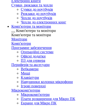
Електронні книги
Сумки, рюкзаки та чохли
Сумки до ноутбуків
Рюкзаки до ноутбуків
Чохли до ноутбуків
Чохли до електронних книг
Комп'ютери та монітори
Комп'ютери та монітори
Комп'ютери та монітори
Монітори
Комп'ютери
Програмне забезпечення
Операційні системи
Офісні додатки
ПЗ для сервера
Периферія та аксесуари
Вебкамери
Миші
Клавіатури
Навушники колонки мікрофони
Ігрові поверхні
Мікрокомп'ютери
Мікрокомп'ютери
Плати розширення для Мікро ПК
Екрани для Мікро ПК