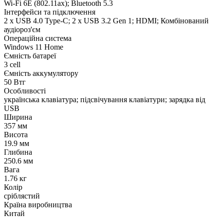
Wi-Fi 6Е (802.11aх); Bluetooth 5.3
Інтерфейси та підключення
2 x USB 4.0 Type-C; 2 x USB 3.2 Gen 1; HDMI; Комбінований
аудіороз'єм
Операційна система
Windows 11 Home
Ємність батареї
3 cell
Ємність аккумулятору
50 Втг
Особливості
українська клавіатура; підсвічування клавіатури; зарядка від
USB
Ширина
357 мм
Висота
19.9 мм
Глибина
250.6 мм
Вага
1.76 кг
Колір
сріблястий
Країна виробництва
Китай