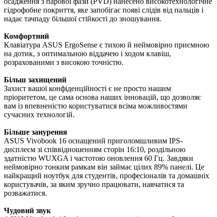
осадження з парової фази (PVD) нанесено високотехнологічне
гідрофобне покриття, яке запобігає появі слідів від пальців і
надає тачпаду більшої стійкості до зношування.
Комфортний
Клавіатура ASUS ErgoSense є тихою й неймовірно приємною
на дотик, з оптимальною віддачею і ходом клавіш,
розрахованими з високою точністю.
Більш захищений
Захист вашої конфіденційності є не просто нашим
пріоритетом, це сама основа наших інновацій, що дозволяє
вам із впевненістю користуватися всіма можливостями
сучасних технологій.
Більше занурення
ASUS Vivobook 16 оснащений приголомшливим IPS-
дисплеєм зі співвідношенням сторін 16:10, роздільною
здатністю WUXGA і частотою оновлення 60 Гц. Завдяки
неймовірно тонким рамкам він займає цілих 89% панелі. Це
найкращий ноутбук для студентів, професіоналів та домашніх
користувачів, за яким зручно працювати, навчатися та
розважатися.
Чудовий звук