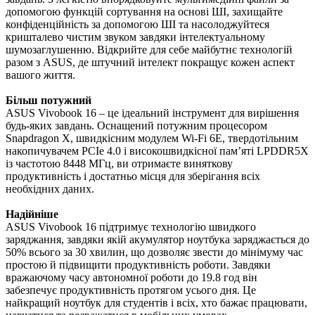
допомогою функцій сортування на основі ШІ, захищайте
конфіденційність за допомогою ШІ та насолоджуйтеся
кришталево чистим звуком завдяки інтелектуальному
шумозаглушенню. Відкрийте для себе майбутнє технологій
разом з ASUS, де штучний інтелект покращує кожен аспект
вашого життя.
Більш потужний
ASUS Vivobook 16 – це ідеальний інструмент для вирішення
будь-яких завдань. Оснащений потужним процесором
Snapdragon X, швидкісним модулем Wi-Fi 6E, твердотільним
накопичувачем PCIe 4.0 і високошвидкісної пам’яті LPDDR5X
із частотою 8448 МГц, ви отримаєте виняткову
продуктивність і достатньо місця для зберігання всіх
необхідних даних.
Надійніше
ASUS Vivobook 16 підтримує технологію швидкого
заряджання, завдяки якій акумулятор ноутбука заряджається до
50% всього за 30 хвилин, що дозволяє звести до мінімуму час
простою й підвищити продуктивність роботи. Завдяки
вражаючому часу автономної роботи до 19.8 год він
забезпечує продуктивність протягом усього дня. Це
найкращий ноутбук для студентів і всіх, хто бажає працювати,