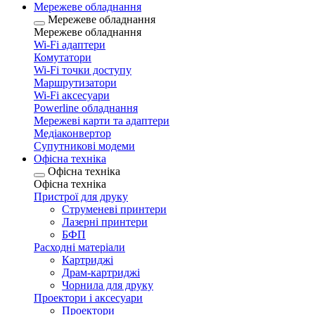
Мережеве обладнання
Мережеве обладнання
Мережеве обладнання
Wi-Fi адаптери
Комутатори
Wi-Fi точки доступу
Маршрутизатори
Wi-Fi аксесуари
Рowerline обладнання
Мережеві карти та адаптери
Медіаконвертор
Супутникові модеми
Офісна техніка
Офісна техніка
Офісна техніка
Пристрої для друку
Струменеві принтери
Лазерні принтери
БФП
Расходні матеріали
Картриджі
Драм-картриджі
Чорнила для друку
Проектори і аксесуари
Проектори