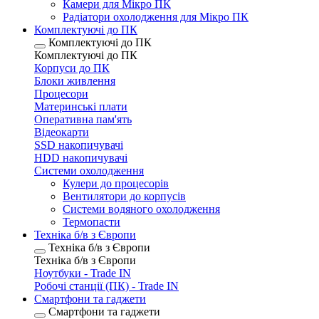
Камери для Мікро ПК
Радіатори охолодження для Мікро ПК
Комплектуючі до ПК
Комплектуючі до ПК
Комплектуючі до ПК
Корпуси до ПК
Блоки живлення
Процесори
Материнські плати
Оперативна пам'ять
Відеокарти
SSD накопичувачі
HDD накопичувачі
Системи охолодження
Кулери до процесорів
Вентилятори до корпусів
Системи водяного охолодження
Термопасти
Техніка б/в з Європи
Техніка б/в з Європи
Техніка б/в з Європи
Ноутбуки - Trade IN
Робочі станції (ПК) - Trade IN
Смартфони та гаджети
Смартфони та гаджети