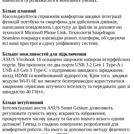
навчатися та розважатися в мобільних умовах.
Більш плавний
Насолоджуйтеся справжнім комфортом завдяки інтеграції
функцій ноутбука та смартфона для здійснення дзвінків,
написання повідомлень і доступу до файлів за допомогою
технології Microsoft Phone Link. Технологія Snapdragon
Seamless покращує взаємодію різних платформ, об’єднуючи
всі ваші пристрої в єдину уніфіковану систему.
Більше можливостей для підключення
ASUS Vivobook 16 оснащено широким набором інтерфейсних
портів. Він пропонує по два порти USB 3.2 Gen 1 Type-A і
USB 4.0 Gen 3 Type-C з підтримкою швидкого заряджання,
вихід HDMI та комбінований аудіороз’єм. Крім того, завдяки
модулю Wi-Fi 6E ви зможете безперешкодно користуватися
хмарними сервісами штучного інтелекту та передавати дані зі
швидкістю 40 Гбіт/с.
Більш інтуїтивний
Інтелектуальні жести ASUS Smart Gesture дозволяють
регулювати гучність звуку, яскравість зображення,
прокручувати часову шкалу та багато іншого всього одним
дотиком! Тачпад із гладкою поверхнею розроблений для
комфортної роботи. На нього за допомогою методу фізичного